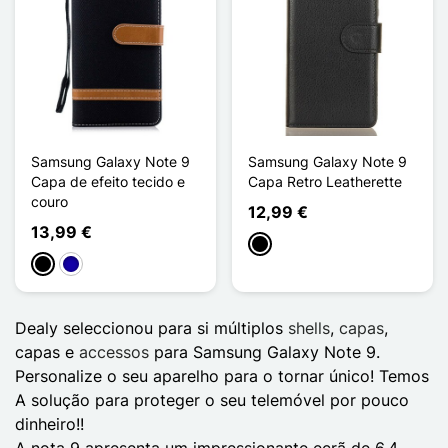
Samsung Galaxy Note 9
Samsung Galaxy Note 9
Capa de efeito tecido e
Capa Retro Leatherette
couro
12,99 €
13,99 €
Preto
Preto
Azul Escuro
Dealy seleccionou para si múltiplos
shells
,
capas
,
capas e
accessos
para Samsung Galaxy Note 9.
Personalize o seu aparelho para o tornar único! Temos
A solução para proteger o seu telemóvel por pouco
dinheiro!!
A nota 9 apresenta um impressionante ecrã de 6,4