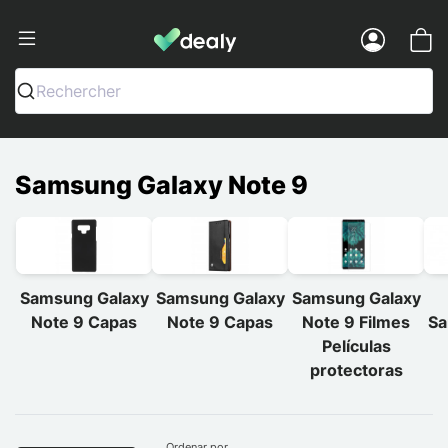
Dealy - Capas e acessórios para smart
Menu
Rechercher
Samsung Galaxy Note 9
Samsung Galaxy
Samsung Galaxy
Samsung Galaxy
Note 9 Capas
Note 9 Capas
Note 9 Filmes
Sa
Películas
protectoras
Ordenar por