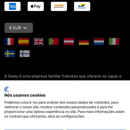
€ EUR
A Dealy é uma empresa familiar francesa que oferece as capas e
acessórios mais baratos do mercado. Descubra todas as nossas
colecções de capas, estojos, protecções de ecrã e acessórios
para o seu smartphone, tablet, computador ou relógio conectado.
Nós usamos cookies
Desde 2012, apresentamos novidades todos os dias para lhe
Podemos colocá-los para análise dos nossos dados de visitantes, para
oferecer ainda mais opções de escolha. Mais de 600.000 clientes
melhorar o nosso site, mostrar conteúdos personalizados e para lhe
em França e em todo o mundo já confiam na Dealy. Se tiver
proporcionar uma óptima experiência no site. Para mais informações sobre
alguma pergunta, a nossa equipa está disponível 7 dias por
os cookies que utilizamos, abra as configurações.
semana para a responder.