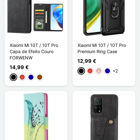
Xiaomi Mi 10T / 10T Pro
Xiaomi Mi 10T / 10T Pro
Capa de Efeito Couro
Premium Ring Case
FORWENW
12,99 €
14,99 €
+2
Preto
Vermelho
Rosa
Azul Escuro
Preto
Vermelho
Azul Escuro
Castanho