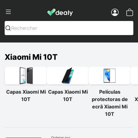
Dealy - Capas e acessórios para smart
Menu
Rechercher
Xiaomi Mi 10T
Capas Xiaomi Mi
Capas Xiaomi Mi
Películas
10T
10T
protectoras de
X
ecrã Xiaomi Mi
10T
Ordenar por