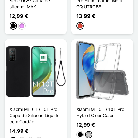
Série UC-2 Capa de
Pro Faux Leather Metal
silicone IMAK
GQ.UTROBE
12,99 €
13,99 €
Preto
Violeta ligeira
Vermelho
Xiaomi Mi 10T / 10T Pro
Xiaomi Mi 10T / 10T Pro
Capa de Silicone Líquido
Hybrid Clear Case
com Cordão
12,99 €
14,99 €
Preto
Transparente