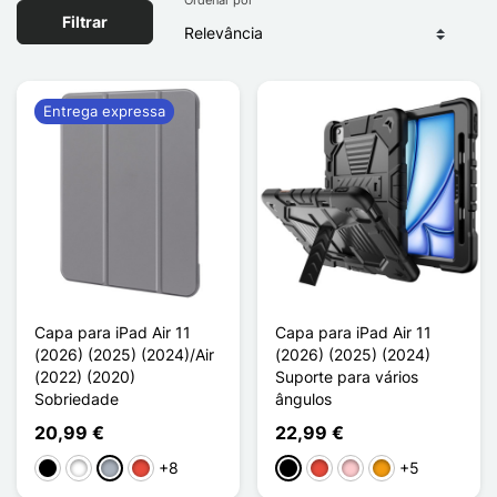
Filtrar
Entrega expressa
Capa para iPad Air 11
Capa para iPad Air 11
(2026) (2025) (2024)/Air
(2026) (2025) (2024)
(2022) (2020)
Suporte para vários
Sobriedade
ângulos
20,99 €
22,99 €
+8
+5
Preto
Branco
Cinzento
Vermelho
Preto
Vermelho
Rosa
Laranja