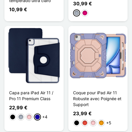
temperado ultra claro
30,99 €
10,99 €
Cinzento
Magenta
Capa para iPad Air 11 /
Coque pour iPad Air 11
Pro 11 Premium Class
Robuste avec Poignée et
Support
22,99 €
23,99 €
+4
Preto
Cinzento
Rosa
Azul Escuro
+5
Preto
Vermelho
Rosa
Laranja