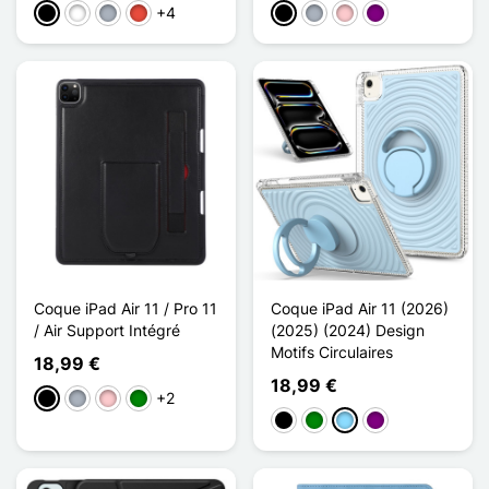
+4
Preto
Branco
Cinzento
Vermelho
Preto
Cinzento
Rosa
Púrpura
Coque iPad Air 11 / Pro 11
Coque iPad Air 11 (2026)
/ Air Support Intégré
(2025) (2024) Design
Motifs Circulaires
18,99 €
18,99 €
+2
Preto
Cinzento
Rosa
Verde
Preto
Verde
Azul Claro
Púrpura