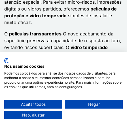
atenção especial. Para evitar micro-riscos, impressões
digitais ou vidros partidos, oferecemos
películas de
proteção e vidro temperado
simples de instalar e
muito eficaz.
O
películas transparentes
O novo acabamento da
superfície preserva a capacidade de resposta ao tato,
evitando riscos superficiais. O
vidro temperado
oferecem uma defesa mais avançada contra o
impacto direto. Estão disponíveis em versão standard
Nós usamos cookies
ou
anti-espião
com filtro de privacidade para
Podemos colocá-los para análise dos nossos dados de visitantes, para
ambientes sensíveis.
melhorar o nosso site, mostrar conteúdos personalizados e para lhe
proporcionar uma óptima experiência no site. Para mais informações sobre
E para não negligenciar a câmara, o nosso
proteção
os cookies que utilizamos, abra as configurações.
da protecção para lente
asseguram uma cobertura
perfeita das lentes traseiras, sem alterar a qualidade
Aceitar todos
Negar
das fotografias ou dos vídeos.
Não, ajustar
Acessórios úteis e económicos
Para além da proteção, Dealy oferece-lhe
acessórios