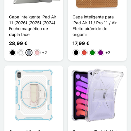
Capa inteligente iPad Air
Capa inteligente para
11 (2026) (2025) (2024)
iPad Air 11 / Pro 11 / Air
Fecho magnético de
Efeito pirâmide de
dupla face
origami
28,99 €
17,99 €
+2
+2
Preto
Branco
Cinzento
Rosa
Preto
Vermelho
Verde
Púrpura