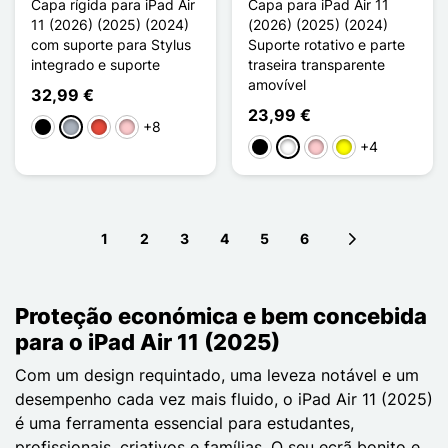
Capa rígida para iPad Air
Capa para iPad Air 11
11 (2026) (2025) (2024)
(2026) (2025) (2024)
com suporte para Stylus
Suporte rotativo e parte
integrado e suporte
traseira transparente
amovível
32,99 €
23,99 €
+8
Preto
Cinzento
Vermelho
Rosa
+4
Preto
Branco
Rosa
Amarelo
1
2
3
4
5
6
Next page
Proteção económica e bem concebida
para o iPad Air 11 (2025)
Com um design requintado, uma leveza notável e um
desempenho cada vez mais fluido, o iPad Air 11 (2025)
é uma ferramenta essencial para estudantes,
profissionais, criativos e famílias. O seu ecrã bonito e