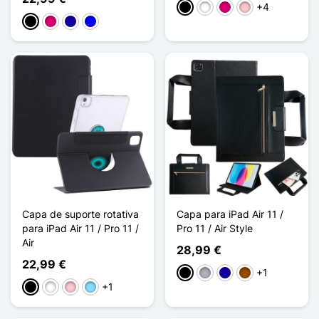
+4
Preto
Branco
Magenta
Rosa
Preto
Magenta
Azul Escuro
Azul
Capa de suporte rotativa
Capa para iPad Air 11 /
para iPad Air 11 / Pro 11 /
Pro 11 / Air Style
Air
28,99 €
22,99 €
+1
Preto
Cinzento
Azul Escuro
Castanho
+1
Preto
Branco
Rosa
Azul Claro