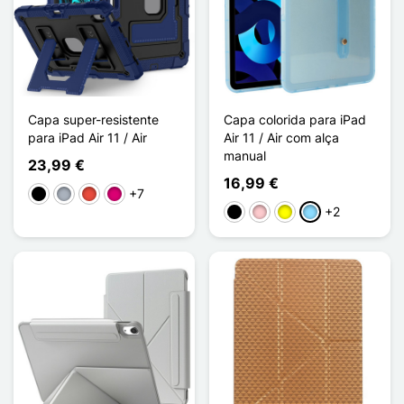
Capa super-resistente
Capa colorida para iPad
para iPad Air 11 / Air
Air 11 / Air com alça
manual
23,99 €
16,99 €
+7
Preto
Cinzento
Vermelho
Magenta
+2
Preto
Rosa
Amarelo
Azul Claro