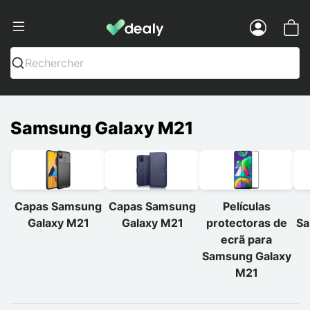
Dealy - Capas e acessórios para smart
Menu
Rechercher
Samsung Galaxy M21
Capas Samsung
Capas Samsung
Películas
Galaxy M21
Galaxy M21
protectoras de
Sa
ecrã para
Samsung Galaxy
M21