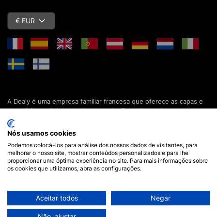
€ EUR
A Dealy é uma empresa familiar francesa que oferece as capas e
acessórios mais baratos do mercado. Descubra todas as nossas
colecções de capas, estojos, protecções de ecrã e acessórios
para o seu smartphone, tablet, computador ou relógio conectado.
Nós usamos cookies
Desde 2012, apresentamos novidades todos os dias para lhe
Podemos colocá-los para análise dos nossos dados de visitantes, para
oferecer ainda mais opções de escolha. Mais de 600.000 clientes
melhorar o nosso site, mostrar conteúdos personalizados e para lhe
em França e em todo o mundo já confiam na Dealy. Se tiver
proporcionar uma óptima experiência no site. Para mais informações sobre
alguma pergunta, a nossa equipa está disponível 7 dias por
os cookies que utilizamos, abra as configurações.
semana para a responder.
Aceitar todos
Negar
Aviso legal
•
Termos e Condições Gerais de Compra
© 2026 Dealy - Todos os direitos reservados
Não, ajustar