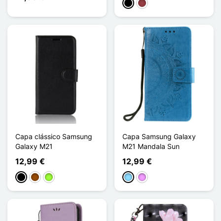
Preto
Vermelho escuro
Capa clássico Samsung
Capa Samsung Galaxy
Galaxy M21
M21 Mandala Sun
12,99 €
12,99 €
Preto
Castanho
Verde maçã
Azul Claro
Violeta ligeira