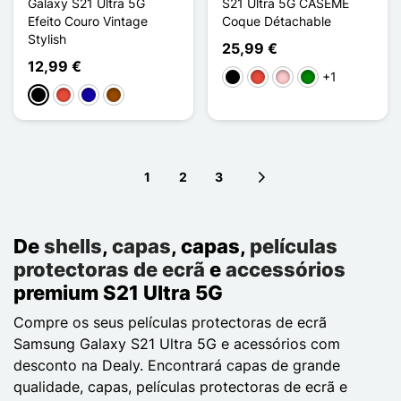
Galaxy S21 Ultra 5G
S21 Ultra 5G CASEME
Efeito Couro Vintage
Coque Détachable
Stylish
25,99 €
12,99 €
+1
Preto
Vermelho
Rosa
Verde
Preto
Vermelho
Azul Escuro
Castanho
1
2
3
Next page
De
shells
,
capas
, capas,
películas
protectoras de ecrã
e
accessórios
premium S21 Ultra 5G
Compre os seus películas protectoras de ecrã
Samsung Galaxy S21 Ultra 5G e acessórios com
desconto na Dealy. Encontrará capas de grande
qualidade, capas, películas protectoras de ecrã e