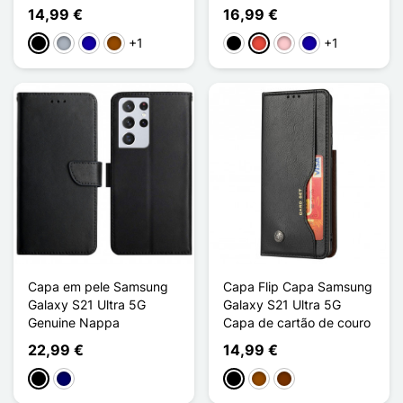
14,99 €
16,99 €
+1
+1
Preto
Cinzento
Azul Escuro
Castanho
Preto
Vermelho
Rosa
Azul Escuro
Capa em pele Samsung
Capa Flip Capa Samsung
Galaxy S21 Ultra 5G
Galaxy S21 Ultra 5G
Genuine Nappa
Capa de cartão de couro
22,99 €
14,99 €
Preto
Azul marinho
Preto
Castanho
Café