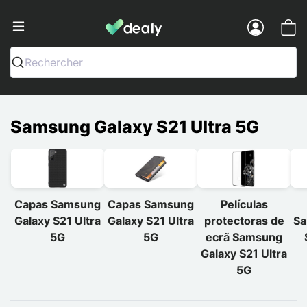
Dealy - Capas e acessórios para smart
Menu
Rechercher
Samsung Galaxy S21 Ultra 5G
Capas Samsung
Capas Samsung
Películas
Galaxy S21 Ultra
Galaxy S21 Ultra
protectoras de
Sa
5G
5G
ecrã Samsung
Galaxy S21 Ultra
5G