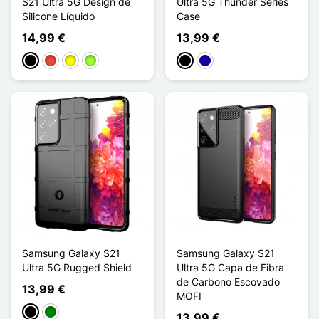
S21 Ultra 5G Design de
Ultra 5G Thunder Series
Silicone Líquido
Case
14,99 €
13,99 €
Preto
Vermelho
Amarelo
Verde maçã
Preto
Azul Escuro
Samsung Galaxy S21
Samsung Galaxy S21
Ultra 5G Rugged Shield
Ultra 5G Capa de Fibra
de Carbono Escovado
13,99 €
MOFI
Preto
Verde
13,99 €