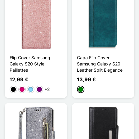
Flip Cover Samsung
Capa Flip Cover
Galaxy S20 Style
Samsung Galaxy S20
Paillettes
Leather Split Elegance
12,99 €
13,99 €
+2
Preto
Magenta
Azul Claro
Púrpura
Verde