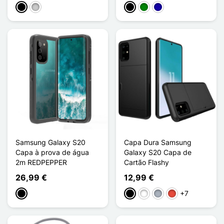
Preto
Transparente
Preto
Verde
Azul Escuro
Samsung Galaxy S20
Capa Dura Samsung
Capa à prova de água
Galaxy S20 Capa de
2m REDPEPPER
Cartão Flashy
26,99 €
12,99 €
+7
Preto
Preto
Branco
Cinzento
Vermelho