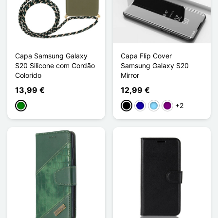
Capa Samsung Galaxy
Capa Flip Cover
S20 Silicone com Cordão
Samsung Galaxy S20
Colorido
Mirror
13,99 €
12,99 €
+2
Verde
Preto
Azul Escuro
Azul Claro
Púrpura