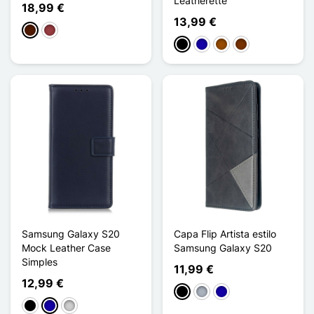
Leatherette
18,99 €
13,99 €
Castanho escuro
Vermelho escuro
Preto
Azul Escuro
Castanho
Café
Samsung Galaxy S20
Capa Flip Artista estilo
Mock Leather Case
Samsung Galaxy S20
Simples
11,99 €
12,99 €
Preto
Cinzento
Azul Escuro
Preto
Azul Escuro
Prata