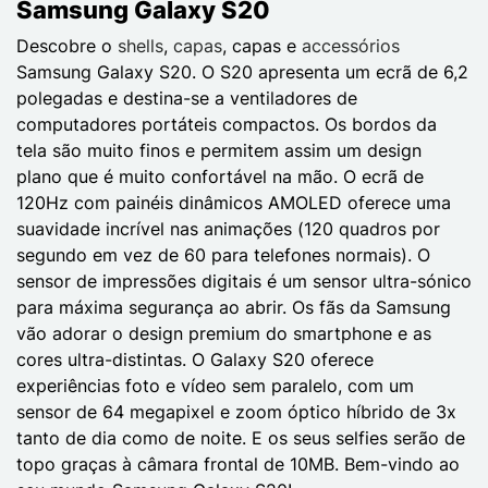
Samsung Galaxy S20
Descobre o
shells
,
capas
, capas e
accessórios
Samsung Galaxy S20. O S20 apresenta um ecrã de 6,2
polegadas e destina-se a ventiladores de
computadores portáteis compactos. Os bordos da
tela são muito finos e permitem assim um design
plano que é muito confortável na mão. O ecrã de
120Hz com painéis dinâmicos AMOLED oferece uma
suavidade incrível nas animações (120 quadros por
segundo em vez de 60 para telefones normais). O
sensor de impressões digitais é um sensor ultra-sónico
para máxima segurança ao abrir. Os fãs da Samsung
vão adorar o design premium do smartphone e as
cores ultra-distintas. O Galaxy S20 oferece
experiências foto e vídeo sem paralelo, com um
sensor de 64 megapixel e zoom óptico híbrido de 3x
tanto de dia como de noite. E os seus selfies serão de
topo graças à câmara frontal de 10MB. Bem-vindo ao