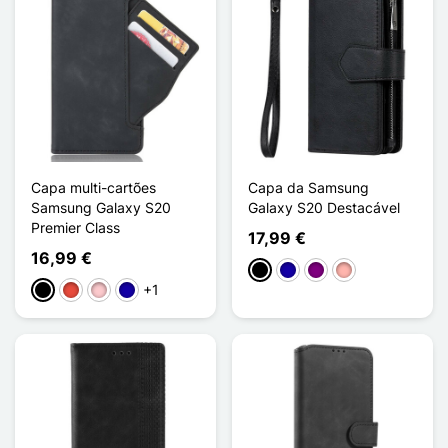
Capa multi-cartões
Capa da Samsung
Samsung Galaxy S20
Galaxy S20 Destacável
Premier Class
17,99 €
16,99 €
Preto
Azul Escuro
Púrpura
Ouro rosa
+1
Preto
Vermelho
Rosa
Azul Escuro