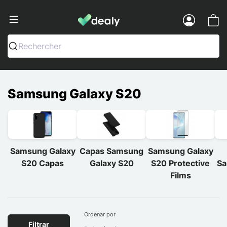
Dealy - Capas e acessórios para smart
Menu
Rechercher
Samsung Galaxy S20
Samsung Galaxy
Capas Samsung
Samsung Galaxy
S20 Capas
Galaxy S20
S20 Protective
Sa
Films
Ordenar por
Filtrar