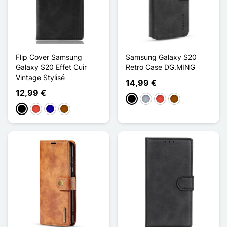
Flip Cover Samsung
Samsung Galaxy S20
Galaxy S20 Effet Cuir
Retro Case DG.MING
Vintage Stylisé
14,99 €
12,99 €
Preto
Cinzento
Vermelho
Castanho
Preto
Vermelho
Azul Escuro
Castanho