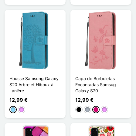
Housse Samsung Galaxy
Capa de Borboletas
S20 Arbre et Hiboux à
Encantadas Samsug
Lanière
Galaxy S20
12,99 €
12,99 €
Azul Claro
Violeta ligeira
Preto
Cinzento
Magenta
Violeta ligeira