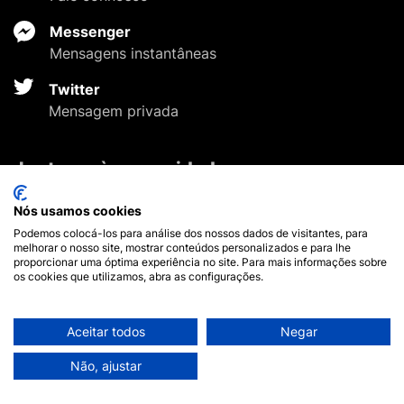
Messenger
Mensagens instantâneas
Twitter
Mensagem privada
Junte-se à comunidade
Nós usamos cookies
Facebook
Twitter
Youtube
Pinterest
Instagram
Podemos colocá-los para análise dos nossos dados de visitantes, para
melhorar o nosso site, mostrar conteúdos personalizados e para lhe
Pagamentos seguros
proporcionar uma óptima experiência no site. Para mais informações sobre
os cookies que utilizamos, abra as configurações.
Aceitar todos
Negar
Não, ajustar