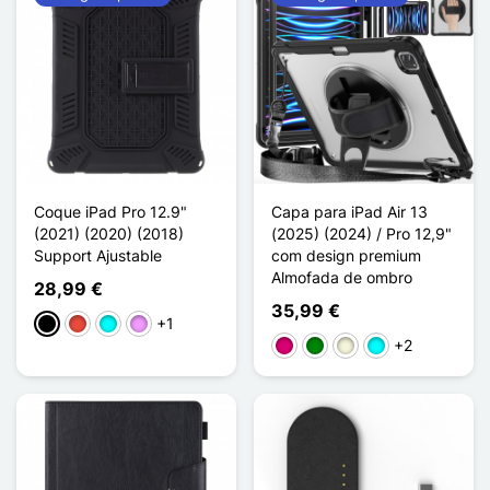
Coque iPad Pro 12.9"
Capa para iPad Air 13
(2021) (2020) (2018)
(2025) (2024) / Pro 12,9"
Support Ajustable
com design premium
Almofada de ombro
28,99 €
35,99 €
+1
Preto
Vermelho
Ciano
Violeta ligeira
+2
Magenta
Verde
Bege
Ciano