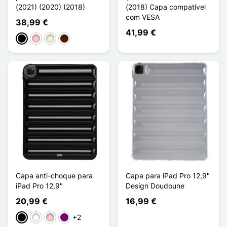
(2021) (2020) (2018)
(2018) Capa compatível
com VESA
38,99 €
41,99 €
Preto
Rosa
Bege
Castanho escuro
Capa anti-choque para
Capa para iPad Pro 12,9"
iPad Pro 12,9"
Design Doudoune
20,99 €
16,99 €
+2
Preto
Branco
Rosa
Púrpura