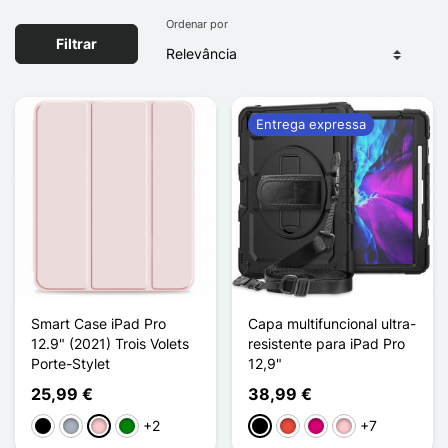
Ordenar por
Filtrar
Entrega expressa
Smart Case iPad Pro
Capa multifuncional ultra-
12.9" (2021) Trois Volets
resistente para iPad Pro
Porte-Stylet
12,9"
25,99 €
38,99 €
+2
+7
Preto
Cinzento
Rosa
Verde
Preto
Vermelho
Magenta
Rosa