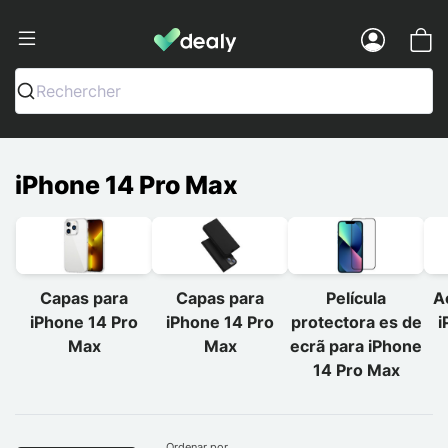
Dealy - Capas e acessórios para smart
Menu
Rechercher
iPhone 14 Pro Max
Capas para
Capas para
Película
A
iPhone 14 Pro
iPhone 14 Pro
protectora es de
i
Max
Max
ecrã para iPhone
14 Pro Max
Ordenar por