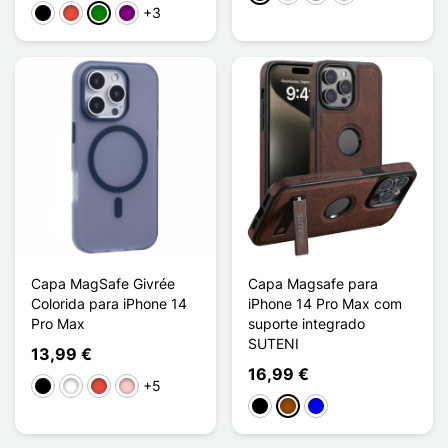
+3
Preto
Vermelho
Verde
Púrpura
Capa MagSafe Givrée
Capa Magsafe para
Colorida para iPhone 14
iPhone 14 Pro Max com
Pro Max
suporte integrado
SUTENI
13,99 €
16,99 €
+5
Preto
Branco
Vermelho
Rosa
Preto
Castanho
Azul