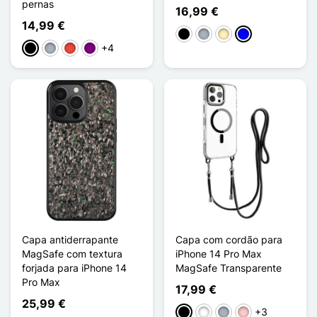
pernas
16,99 €
14,99 €
Preto
Cinzento
Ouro
Azul
+4
Preto
Cinzento
Vermelho
Púrpura
Capa antiderrapante
Capa com cordão para
MagSafe com textura
iPhone 14 Pro Max
forjada para iPhone 14
MagSafe Transparente
Pro Max
17,99 €
25,99 €
+3
Preto
Branco
Cinzento
Rosa