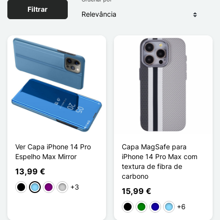
Filtrar
Ver Capa iPhone 14 Pro
Capa MagSafe para
Espelho Max Mirror
iPhone 14 Pro Max com
textura de fibra de
13,99 €
carbono
+3
Preto
Azul Claro
Púrpura
Prata
15,99 €
+6
Preto
Verde
Azul Escuro
Azul Claro