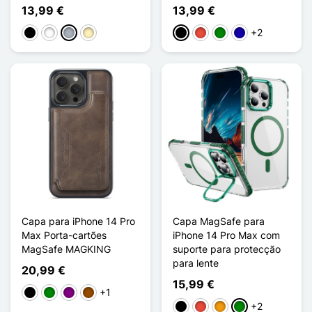
13,99 €
13,99 €
+2
Preto
Branco
Cinzento
Ouro
Preto
Vermelho
Verde
Azul Escuro
Capa para iPhone 14 Pro
Capa MagSafe para
Max Porta-cartões
iPhone 14 Pro Max com
MagSafe MAGKING
suporte para protecção
para lente
20,99 €
15,99 €
+1
Preto
Verde
Púrpura
Castanho
+2
Preto
Vermelho
Laranja
Verde