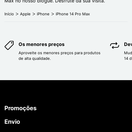
Max no nosso blogue. Desfrute da sua visita.
Início
Apple
iPhone
iPhone 14 Pro Max
Os menores preços
Dev
Aproveite os menores preços para produtos
Mud
de alta qualidade.
14 d
Promoções
Envio