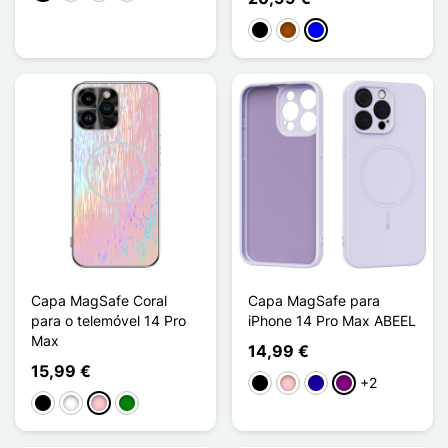
Preto
Castanho
Azul
Capa MagSafe Coral
Capa MagSafe para
para o telemóvel 14 Pro
iPhone 14 Pro Max ABEEL
Max
14,99 €
15,99 €
+2
Preto
Rosa
Azul Escuro
Púrpura
Preto
Branco
Rosa
Verde