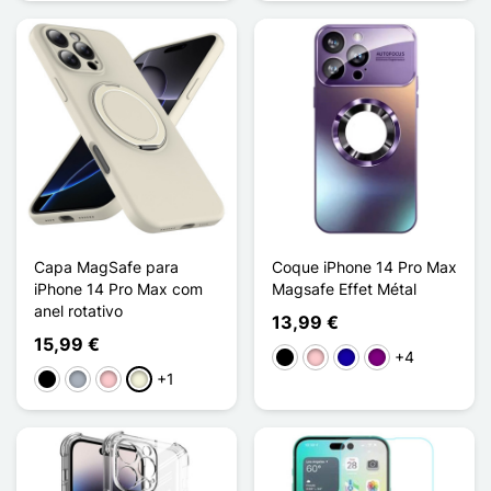
Capa MagSafe para
Coque iPhone 14 Pro Max
iPhone 14 Pro Max com
Magsafe Effet Métal
anel rotativo
13,99 €
15,99 €
+4
Preto
Rosa
Azul Escuro
Púrpura
+1
Preto
Cinzento
Rosa
Bege