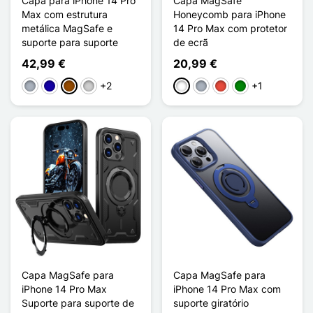
Capa para iPhone 14 Pro
Capa MagSafe
Max com estrutura
Honeycomb para iPhone
metálica MagSafe e
14 Pro Max com protetor
suporte para suporte
de ecrã
42,99 €
20,99 €
+2
+1
Cinzento
Azul Escuro
Castanho
Prata
Branco
Cinzento
Vermelho
Verde
Capa MagSafe para
Capa MagSafe para
iPhone 14 Pro Max
iPhone 14 Pro Max com
Suporte para suporte de
suporte giratório