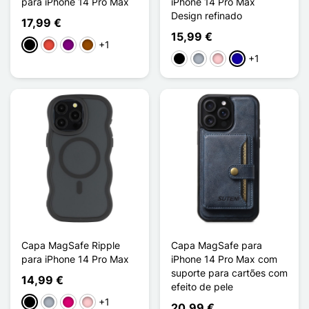
para iPhone 14 Pro Max
iPhone 14 Pro Max
Design refinado
17,99 €
15,99 €
+1
Preto
Vermelho
Púrpura
Castanho
+1
Preto
Cinzento
Rosa
Azul Escuro
Capa MagSafe Ripple
Capa MagSafe para
para iPhone 14 Pro Max
iPhone 14 Pro Max com
suporte para cartões com
14,99 €
efeito de pele
+1
Preto
Cinzento
Magenta
Rosa
20,99 €