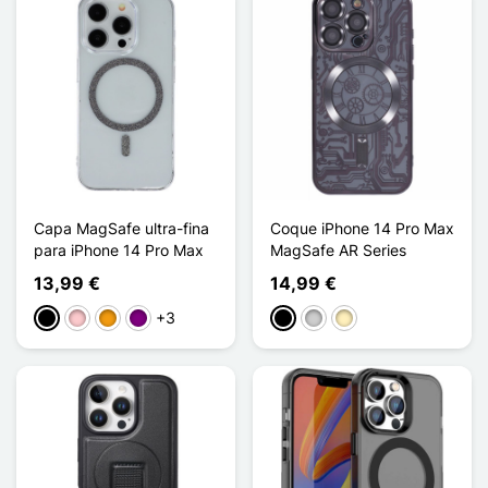
Capa MagSafe ultra-fina
Coque iPhone 14 Pro Max
para iPhone 14 Pro Max
MagSafe AR Series
13,99 €
14,99 €
+3
Preto
Rosa
Laranja
Púrpura
Preto
Prata
Ouro