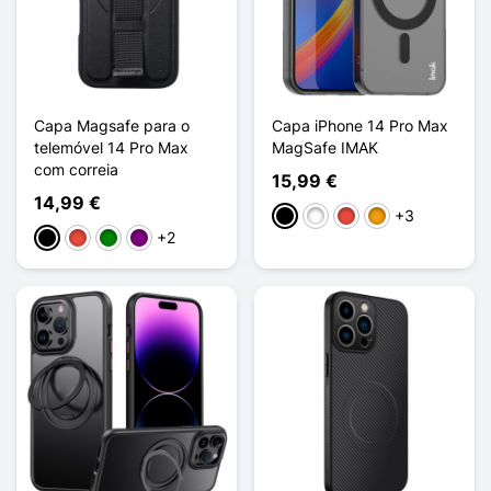
Capa Magsafe para o
Capa iPhone 14 Pro Max
telemóvel 14 Pro Max
MagSafe IMAK
com correia
15,99 €
14,99 €
+3
Preto
Branco
Vermelho
Laranja
+2
Preto
Vermelho
Verde
Púrpura