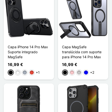
Capa iPhone 14 Pro Max
Capa MagSafe
Suporte integrado
translúcida com suporte
MagSafe
para iPhone 14 Pro Max
16,99 €
16,99 €
+1
+2
Preto
Branco
Cinzento
Vermelho
Preto
Rosa
Transparente
Azul