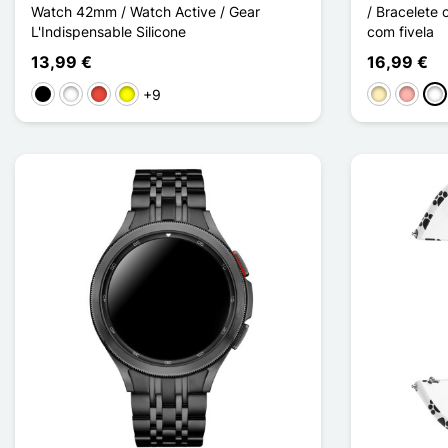
Watch 42mm / Watch Active / Gear
/ Bracelete 
L'Indispensable Silicone
com fivela
13,99 €
16,99 €
+9
Preto
Branco
Vermelho
Amarelo
Ouro
Ouro ro
Mul