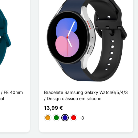
 / FE 40mm
Bracelete Samsung Galaxy Watch6/5/4/3
ial
/ Design clássico em silicone
13,99 €
+8
Laranja
Verde
Azul Escuro
Rouge / Noir