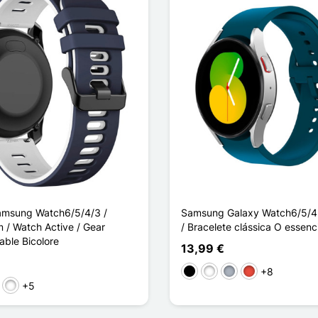
amsung Watch6/5/4/3 /
Samsung Galaxy Watch6/5/4
/ Watch Active / Gear
/ Bracelete clássica O essenc
able Bicolore
13,99 €
+8
Preto
Branco
Cinzento
Vermelho
+5
 Noir
r / Bleu
Noir / Rouge