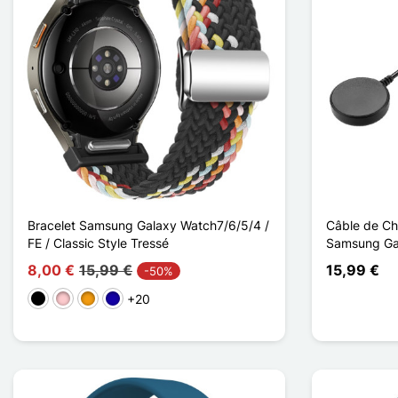
Bracelet Samsung Galaxy Watch7/6/5/4 /
Câble de Ch
FE / Classic Style Tressé
Samsung Ga
8,00 €
15,99 €
15,99 €
-50%
+20
Preto
Rosa
Laranja
Azul Escuro