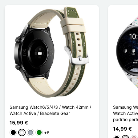
Samsung Watch6/5/4/3 / Watch 42mm /
Samsung Wa
Watch Active / Bracelete Gear
Watch Activ
padrão perf
15,99 €
14,99 €
+6
Preto
Branco
Cinzento
Verde