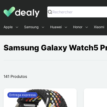
Dealy - Capas e acessórios para smartphones e tablets
Rechercher
Apple
Samsung
Huawei
Honor
Xiaomi
Samsung Galaxy Watch5 P
141 Produtos
Entrega expressa