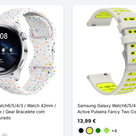
tch6/5/4/3 / Watch 42mm /
Samsung Galaxy Watch6/5/4 /
e / Gear Bracelete com
Active Pulseira Fancy Two Co
urado
13,99 €
+4
Preto
Amarelo
Verde
Verde maçã