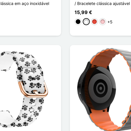
clássica em aço inoxidável
/ Bracelete clássica ajustáve
15,99 €
+5
Preto
Branco
Vermelho
Rosa
sa
ti-couleur