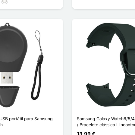
sa
Blanc Étoilé
USB portátil para Samsung
Samsung Galaxy Watch6/5/4
ch
/ Bracelete clássica L'Incont
13,99 €