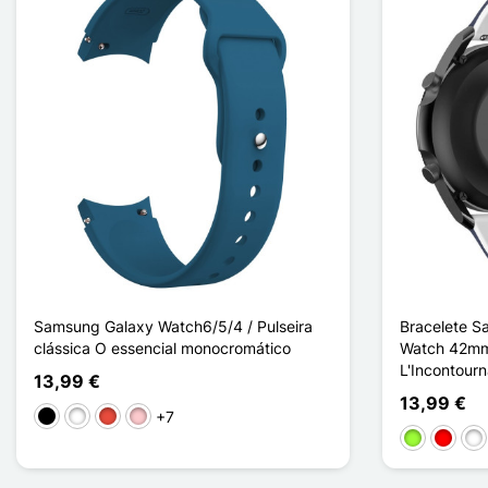
Samsung Galaxy Watch6/5/4 / Pulseira
Bracelete S
clássica O essencial monocromático
Watch 42mm 
L'Incontourn
13,99 €
13,99 €
+7
Preto
Branco
Vermelho
Rosa
Verde maçã
Rouge /
Noi