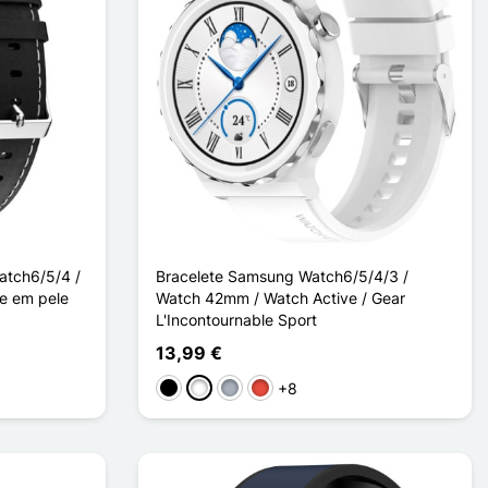
atch6/5/4 /
Bracelete Samsung Watch6/5/4/3 /
te em pele
Watch 42mm / Watch Active / Gear
L'Incontournable Sport
13,99 €
+8
Preto
Branco
Cinzento
Vermelho