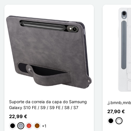
Suporte da correia da capa do Samsung
,j.bmnb,mn
Galaxy S10 FE / S9 / S9 FE / S8 / S7
27,90 €
22,99 €
Preto
Branco
+1
Preto
Cinzento
Vermelho
Castanho