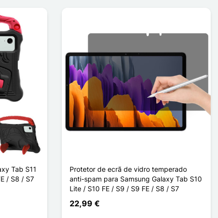
axy Tab S11
Protetor de ecrã de vidro temperado
FE / S8 / S7
anti-spam para Samsung Galaxy Tab S10
Lite / S10 FE / S9 / S9 FE / S8 / S7
22,99 €