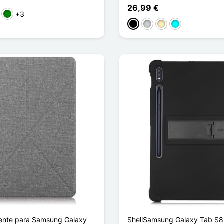
26,99 €
+3
ho
sa
Verde
Preto
Prata
Ouro
Ciano
gente para Samsung Galaxy
ShellSamsung Galaxy Tab S8