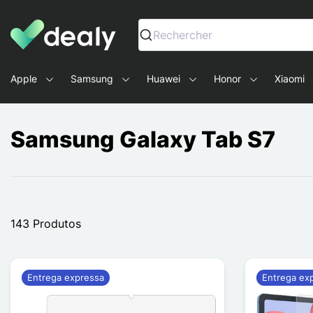
Dealy - Capas e acessórios para smartphones e tablets
Rechercher
Apple
Samsung
Huawei
Honor
Xiaomi
Samsung Galaxy Tab S7
143 Produtos
Entrega expressa
Entrega ex