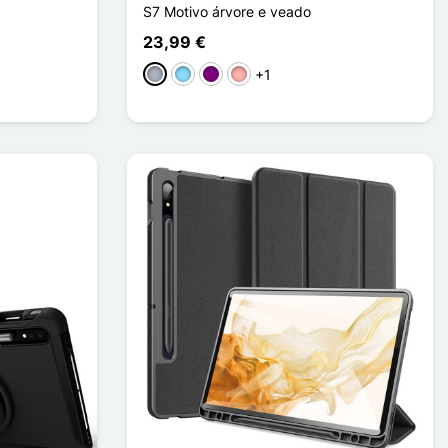
S7 Motivo árvore e veado
23,99 €
+1
Cinzento
Azul Claro
Púrpura
Ouro rosa