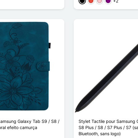
+2
Preto
Vermelho
Rosa
Púrpura
amsung Galaxy Tab S9 / S8 /
Stylet Tactile pour Samsung
ral efeito camurça
S8 Plus / S8 / S7 Plus / S7 (s
Bluetooth, sans logo)