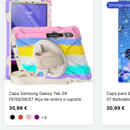
Entrega ex
Capa Samsung Galaxy Tab S9
Capa para S
FE/S9/S8/S7 Alça de ombro e suporte
S7 Borboleta
35,98 €
20,99 €
+3
Preto
Vermelho
Rosa
Púrpura