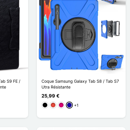
ab S9 FE /
Coque Samsung Galaxy Tab S8 / Tab S7
ante
Utra Résistante
25,99 €
+1
Preto
Vermelho
Magenta
Azul Escuro