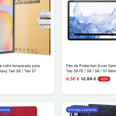
e vidro temperado para
Film de Protection Écran Sa
axy Tab S8 / Tab S7
Tab S9 FE / S9 / S8 / S7 Reb
6,50 €
12,99 €
-50%
pressa
Entrega expressa