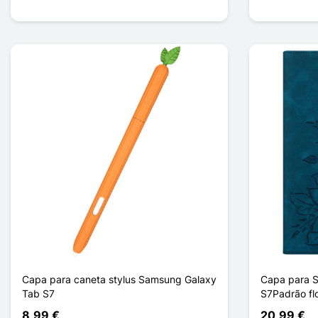
Capa para caneta stylus Samsung Galaxy
Capa para S
Tab S7
S7Padrão flo
8,99 €
20,99 €