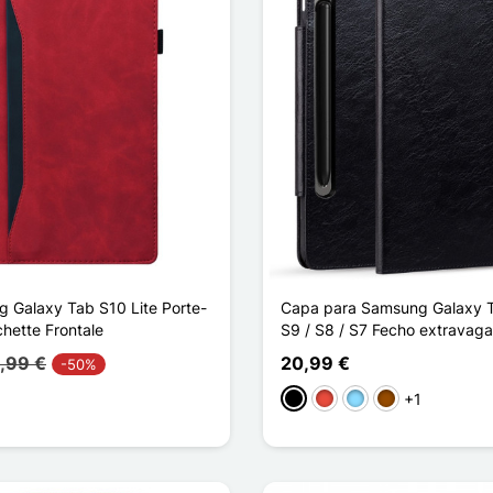
g Galaxy Tab S10 Lite Porte-
Capa para Samsung Galaxy T
chette Frontale
S9 / S8 / S7 Fecho extravag
,99 €
20,99 €
-50%
+1
Preto
Vermelho
Azul Claro
Castanho