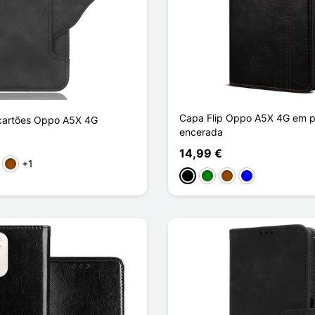
Capa Flip Oppo A5X 4G em pe
cartões Oppo A5X 4G
encerada
14,99 €
+1
ho
sa
Castanho
Preto
Verde
Castanho
Azul