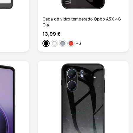
Capa de vidro temperado Oppo A5X 4G
Olá
13,99 €
t
+6
Preto
Branco
Cinzento
Vermelho