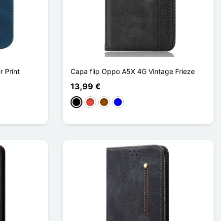
 Print
Capa flip Oppo A5X 4G Vintage Frieze
13,99 €
Preto
Vermelho
Castanho
Azul