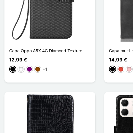
Capa Oppo A5X 4G Diamond Texture
Capa multi-
12,99 €
14,99 €
+1
Preto
Branco
Púrpura
Castanho
Preto
Vermel
Ro