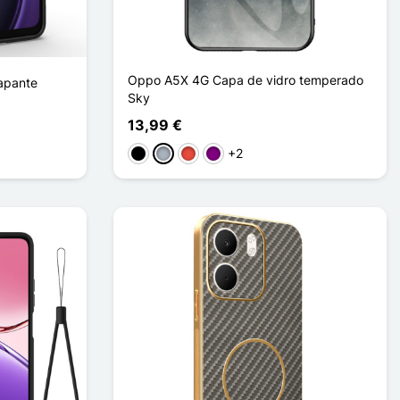
Oppo A5X 4G Capa de vidro temperado
apante
Sky
13,99 €
+2
Preto
Cinzento
Vermelho
Púrpura