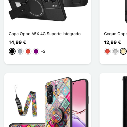
Capa Oppo A5X 4G Suporte integrado
Coque Oppo 
14,99 €
12,99 €
+2
Preto
Cinzento
Vermelho
Púrpura
Vermelho
Prata
Ou