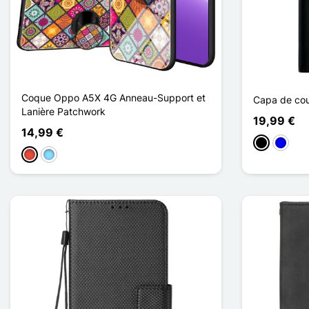
Coque Oppo A5X 4G Anneau-Support et
Capa de co
Lanière Patchwork
19,99 €
14,99 €
Preto
Azul
Vermelho
Azul Claro