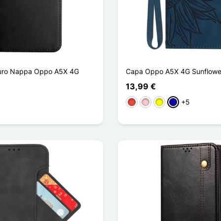
uro Nappa Oppo A5X 4G
Capa Oppo A5X 4G Sunflower
13,99 €
+5
Vermelho
Rosa
Amarelo
Azul Escuro