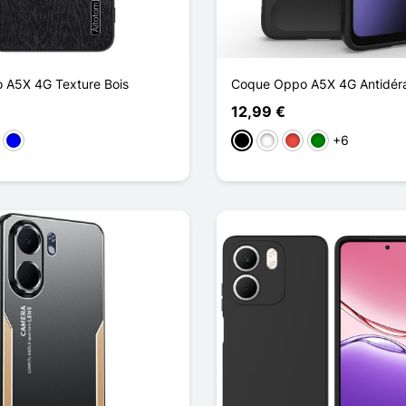
 A5X 4G Texture Bois
Coque Oppo A5X 4G Antidér
12,99 €
+6
to
stanho
Azul
Preto
Branco
Vermelho
Verde