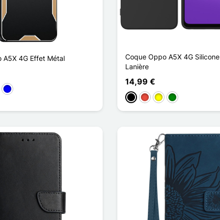
Coque Oppo A5X 4G Silicone 
A5X 4G Effet Métal
Lanière
14,99 €
ro
Azul
Preto
Vermelho
Amarelo
Verde