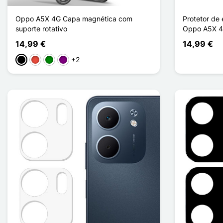
Oppo A5X 4G Capa magnética com
Protetor de
suporte rotativo
Oppo A5X 
14,99 €
14,99 €
+2
Preto
Vermelho
Verde
Púrpura