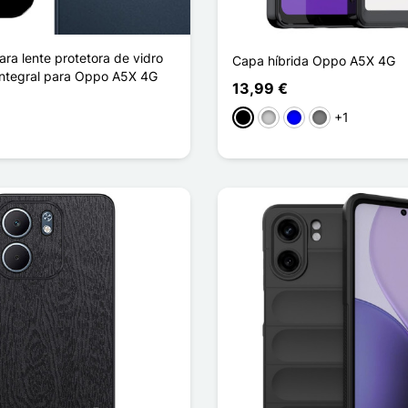
ra lente protetora de vidro
Capa híbrida Oppo A5X 4G
ntegral para Oppo A5X 4G
13,99 €
+1
Preto
Transparente
Azul
Gris Transparen