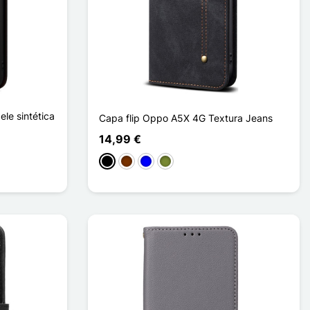
le sintética
Capa flip Oppo A5X 4G Textura Jeans
14,99 €
Preto
Café
Azul
Khaki