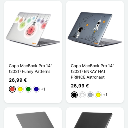
Capa MacBook Pro 14"
Capa MacBook Pro 14"
(2021) Funny Patterns
(2021) ENKAY HAT
PRINCE Astronaut
26,99 €
26,99 €
+1
Vermelho
Amarelo
Verde
Azul Escuro
+1
Preto
Branco
Cinzento
Amarelo