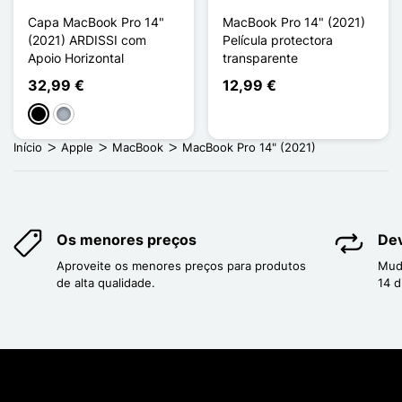
Capa MacBook Pro 14"
MacBook Pro 14" (2021)
(2021) ARDISSI com
Película protectora
Apoio Horizontal
transparente
32,99 €
12,99 €
Preto
Cinzento
Início
Apple
MacBook
MacBook Pro 14" (2021)
Os menores preços
Dev
Aproveite os menores preços para produtos
Mud
de alta qualidade.
14 d