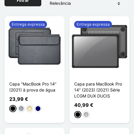
Filtrar
Entrega expressa
Entrega expressa
Capa "MacBook Pro 14"
Capa para MacBook Pro
(2021) à prova de água
14" (2023) (2021) Série
LCGM DUX DUCIS
23,99 €
40,99 €
Preto
Cinzento
Castanho claro
Azul marinho
Preto
Transparente