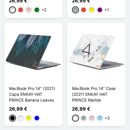
26,99 €
26,99 €
+2
+1
Branco
Vermelho
Rosa
Verde
Cinzento
Vermelho
Amarelo
Púrpura
MacBook Pro 14" (2021)
MacBook Pro 14" Case
Capa ENKAY HAT
(2021) ENKAY HAT
PRINCE Banana Leaves
PRINCE Marble
26,99 €
26,99 €
+3
Preto
Branco
Amarelo
Azul
Branco
Cinzento
Rosa
Azul Claro