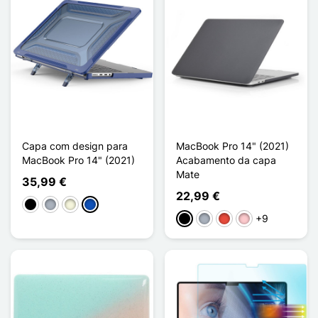
Capa com design para
MacBook Pro 14" (2021)
MacBook Pro 14" (2021)
Acabamento da capa
Mate
35,99 €
22,99 €
Preto
Cinzento
Bege
Saphir
+9
Preto
Cinzento
Vermelho
Rosa