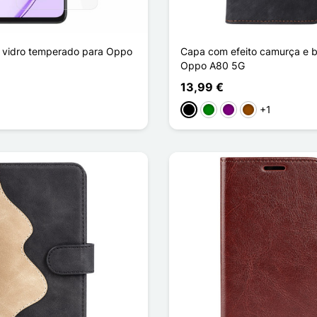
 vidro temperado para Oppo
Capa com efeito camurça e b
Oppo A80 5G
13,99 €
+1
Preto
Verde
Púrpura
Castanho