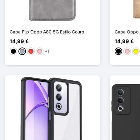
Capa Flip Oppo A80 5G Estilo Couro
Capa Oppo A
14,99 €
14,99 €
+1
Preto
Cinzento
Vermelho
Rosa
Preto
Rosa
Am