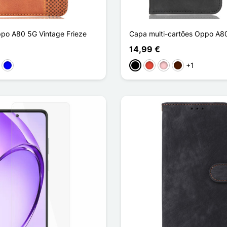
ppo A80 5G Vintage Frieze
Capa multi-cartões Oppo A8
14,99 €
+1
ho
stanho
Azul
Preto
Vermelho
Rosa
Castanho escur