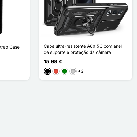
Capa ultra-resistente A80 5G com anel
trap Case
de suporte e proteção da câmara
15,99 €
+3
Preto
Vermelho
Verde
Prata