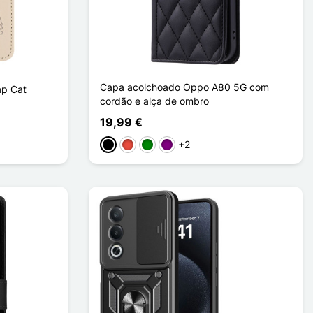
Capa acolchoado Oppo A80 5G com
ap Cat
cordão e alça de ombro
19,99 €
+2
Preto
Vermelho
Verde
Púrpura