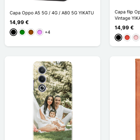
Capa flip O
Capa Oppo A5 5G / 4G / A80 5G YIKATU
Vintage YIK
14,99 €
14,99 €
+4
Preto
Verde
Castanho
Violeta ligeira
Preto
Vermel
Ro