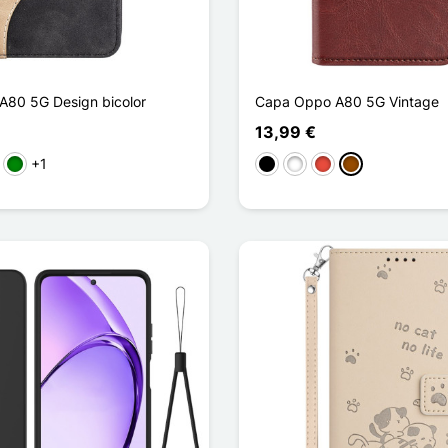
80 5G Design bicolor
Capa Oppo A80 5G Vintage
13,99 €
+1
arelo
Verde
Preto
Branco
Vermelho
Castanho