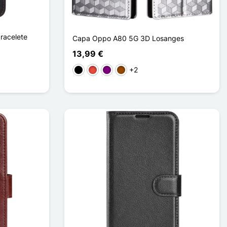
racelete
Capa Oppo A80 5G 3D Losanges
13,99 €
+2
Preto
Vermelho
Púrpura
Castanho