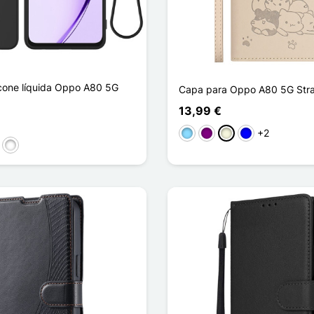
icone líquida Oppo A80 5G
Capa para Oppo A80 5G Str
13,99 €
+2
Azul Claro
Púrpura
Bege
Azul
ouge
r, Vert
Noir, Jaune