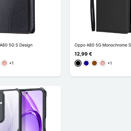
A80 5G S Design
Oppo A80 5G Monochrome S
12,99 €
+1
+1
ho
rpura
Ouro rosa
Preto
Azul Escuro
Castanho
Ouro rosa