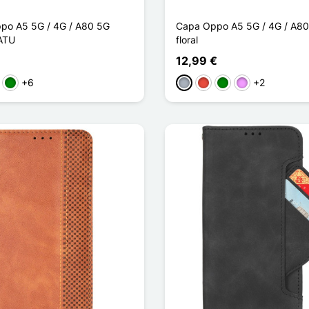
ppo A5 5G / 4G / A80 5G
Capa Oppo A5 5G / 4G / A80
ATU
floral
12,99 €
+6
+2
ho
sa
Verde
Cinzento
Vermelho
Verde
Violeta ligeira