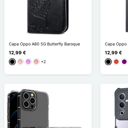
Capa Oppo A80 5G Butterfly Baroque
Capa Oppo 
12,99 €
12,99 €
+2
Preto
Rosa
Violeta ligeira
Ouro rosa
Preto
Vermel
Pú