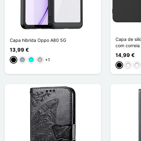
Capa de sil
Capa híbrida Oppo A80 5G
com correia
13,99 €
14,99 €
+1
Preto
Cinzento
Ciano
Transparente
Preto
Noir, R
Noi