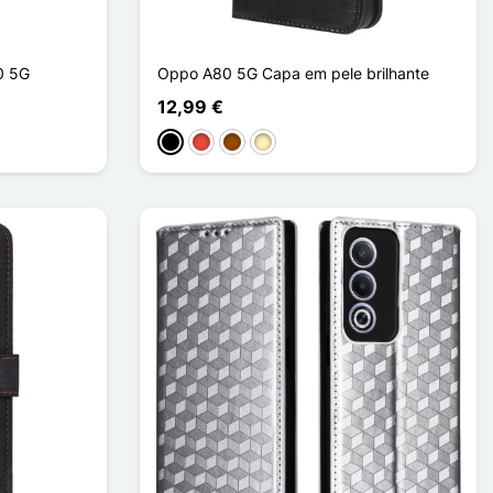
0 5G
Oppo A80 5G Capa em pele brilhante
12,99 €
o
Preto
Vermelho
Castanho
Ouro