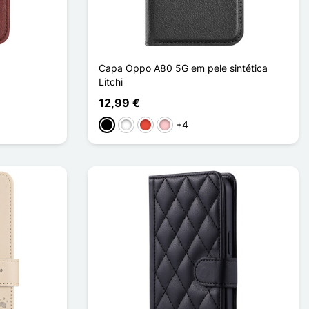
Capa Oppo A80 5G em pele sintética
Litchi
12,99 €
+4
Preto
Branco
Vermelho
Rosa