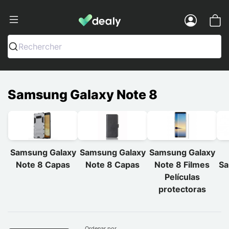
Dealy - Capas e acessórios para smart
Menu
Rechercher
Samsung Galaxy Note 8
Samsung Galaxy
Samsung Galaxy
Samsung Galaxy
Note 8 Capas
Note 8 Capas
Note 8 Filmes
Sa
Películas
protectoras
Ordenar por