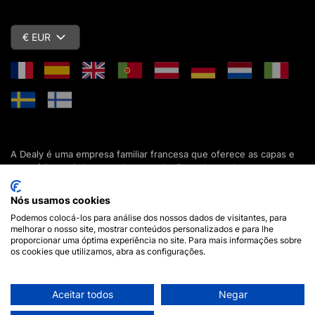
€ EUR
A Dealy é uma empresa familiar francesa que oferece as capas e
acessórios mais baratos do mercado. Descubra todas as nossas
colecções de capas, estojos, protecções de ecrã e acessórios
para o seu smartphone, tablet, computador ou relógio conectado.
Nós usamos cookies
Desde 2012, apresentamos novidades todos os dias para lhe
Podemos colocá-los para análise dos nossos dados de visitantes, para
oferecer ainda mais opções de escolha. Mais de 600.000 clientes
melhorar o nosso site, mostrar conteúdos personalizados e para lhe
em França e em todo o mundo já confiam na Dealy. Se tiver
proporcionar uma óptima experiência no site. Para mais informações sobre
alguma pergunta, a nossa equipa está disponível 7 dias por
os cookies que utilizamos, abra as configurações.
semana para a responder.
Aceitar todos
Negar
Aviso legal
•
Termos e Condições Gerais de Compra