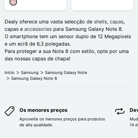
Rosa
Dealy oferece uma vasta selecção de
shells
,
capas
,
capas e
accessories
para Samsung Galaxy Note 8.
O smartphone tem um sensor duplo de 12 Megapixels
e um ecrã de 6,3 polegadas.
Para
proteger a sua Nota 8 com estilo, opte por uma
das nossas
capas de chapa!
Início
Samsung
Samsung Galaxy Note
Samsung Galaxy Note 8
Os menores preços
Dev
Aproveite os menores preços para produtos
Mud
de alta qualidade.
14 d