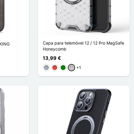
Capa para telemóvel 12 / 12 Pro MagSafe
GKING
Honeycomb
13,99 €
+1
Cinzento
Vermelho
Verde
Transparente