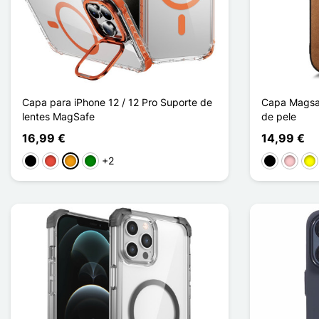
Capa para iPhone 12 / 12 Pro Suporte de
Capa Magsaf
lentes MagSafe
de pele
16,99 €
14,99 €
+2
Preto
Vermelho
Laranja
Verde
Preto
Rosa
Am