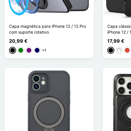
Capa magnética para iPhone 12 / 12 Pro
Capa clássi
com suporte rotativo
iPhone 12 / 
20,99 €
17,99 €
+1
Preto
Verde
Púrpura
Azul marinho
Preto
Branco
Ve