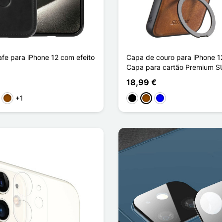
e para iPhone 12 com efeito
Capa de couro para iPhone 12
Capa para cartão Premium 
18,99 €
+1
ho
rpura
Castanho
Preto
Castanho
Azul