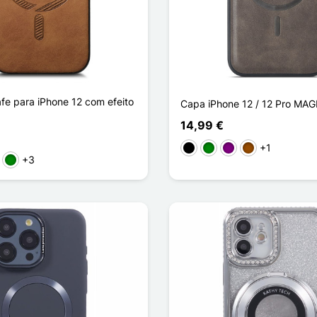
e para iPhone 12 com efeito
Capa iPhone 12 / 12 Pro MA
14,99 €
+1
Preto
Verde
Púrpura
Castanho
+3
arelo
Verde