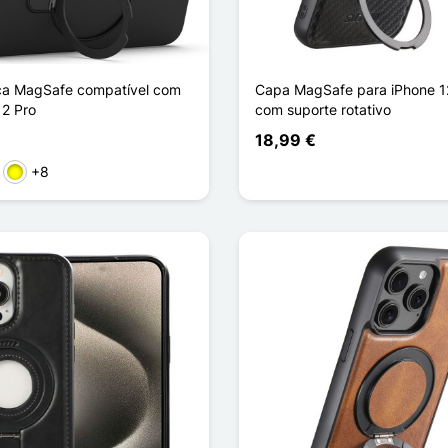
ca MagSafe compatível com
Capa MagSafe para iPhone 12
12 Pro
com suporte rotativo
18,99 €
+8
rmelho
Amarelo