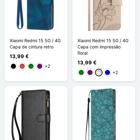
Xiaomi Redmi 15 5G / 4G
Xiaomi Redmi 15 5G / 4G
Capa de cintura retro
Capa com impressão
floral
13,99 €
13,99 €
+2
Preto
Vermelho
Verde
Púrpura
+2
Verde
Púrpura
Bege
Azul