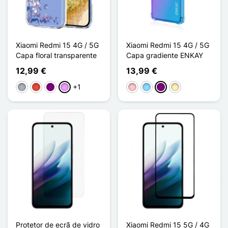
Xiaomi Redmi 15 4G / 5G
Xiaomi Redmi 15 4G / 5G
Capa floral transparente
Capa gradiente ENKAY
12,99 €
13,99 €
+1
Cinzento
Vermelho
Púrpura
Violeta ligeira
Rosa
Azul Claro
Púrpura
Ouro
Protetor de ecrã de vidro
Xiaomi Redmi 15 5G / 4G