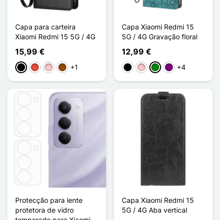
Capa para carteira
Capa Xiaomi Redmi 15
Xiaomi Redmi 15 5G / 4G
5G / 4G Gravação floral
15,99 €
12,99 €
+1
+4
Preto
Vermelho
Rosa
Castanho
Preto
Rosa
Verde
Púrpura
Protecção para lente
Capa Xiaomi Redmi 15
protetora de vidro
5G / 4G Aba vertical
temperado para Xiaomi