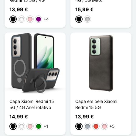
Redmi 15 5G / 4G
4G / 5G IMAK
13,99 €
15,99 €
+4
Preto
Branco
Rosa
Púrpura
Preto
Transparente
Capa Xiaomi Redmi 15
Capa em pele Xiaomi
5G / 4G Anel rotativo
Redmi 15 5G
14,99 €
13,99 €
+1
+5
Preto
Branco
Rosa
Verde
Preto
Cinzento
Vermelho
Rosa