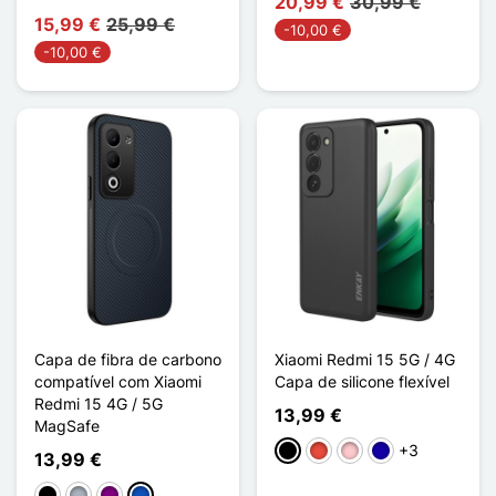
20,99 €
30,99 €
15,99 €
25,99 €
-10,00 €
-10,00 €
Capa de fibra de carbono
Xiaomi Redmi 15 5G / 4G
compatível com Xiaomi
Capa de silicone flexível
Redmi 15 4G / 5G
13,99 €
MagSafe
+3
Preto
Vermelho
Rosa
Azul Escuro
13,99 €