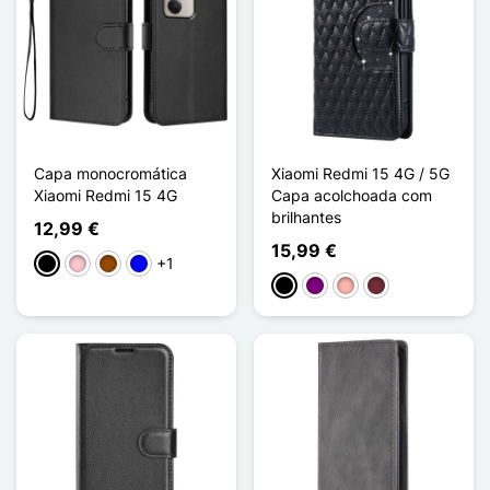
Capa monocromática
Xiaomi Redmi 15 4G / 5G
Xiaomi Redmi 15 4G
Capa acolchoada com
brilhantes
12,99 €
15,99 €
+1
Preto
Rosa
Castanho
Azul
Preto
Púrpura
Ouro rosa
Rouge Vin