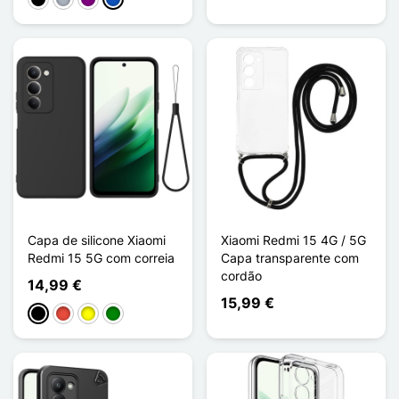
Preto
Cinzento
Púrpura
Saphir
Capa de silicone Xiaomi
Xiaomi Redmi 15 4G / 5G
Redmi 15 5G com correia
Capa transparente com
cordão
14,99 €
15,99 €
Preto
Vermelho
Amarelo
Verde