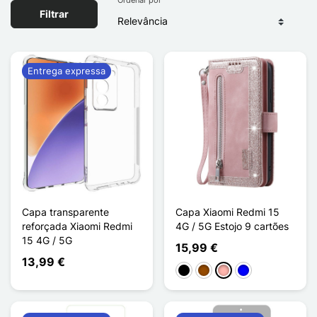
Filtrar
Entrega expressa
Capa transparente
Capa Xiaomi Redmi 15
reforçada Xiaomi Redmi
4G / 5G Estojo 9 cartões
15 4G / 5G
15,99 €
13,99 €
Preto
Castanho
Ouro rosa
Azul