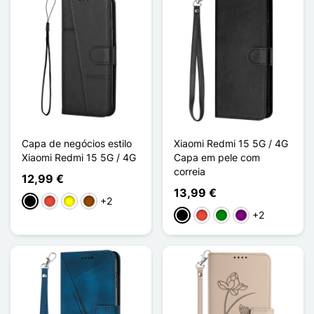
Capa de negócios estilo
Xiaomi Redmi 15 5G / 4G
Xiaomi Redmi 15 5G / 4G
Capa em pele com
correia
12,99 €
13,99 €
+2
Preto
Vermelho
Amarelo
Castanho
+2
Preto
Vermelho
Verde
Púrpura