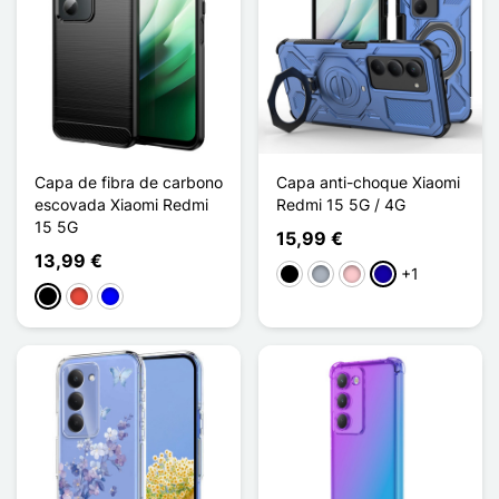
Capa de fibra de carbono
Capa anti-choque Xiaomi
escovada Xiaomi Redmi
Redmi 15 5G / 4G
15 5G
15,99 €
13,99 €
+1
Preto
Cinzento
Rosa
Azul Escuro
Preto
Vermelho
Azul