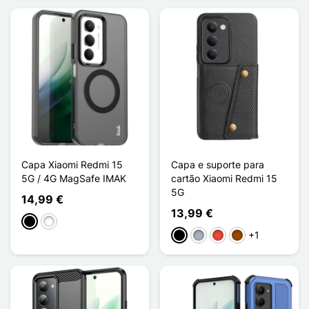
Capa Xiaomi Redmi 15
Capa e suporte para
5G / 4G MagSafe IMAK
cartão Xiaomi Redmi 15
5G
14,99 €
13,99 €
Preto
Branco
+1
Preto
Cinzento
Vermelho
Castanho