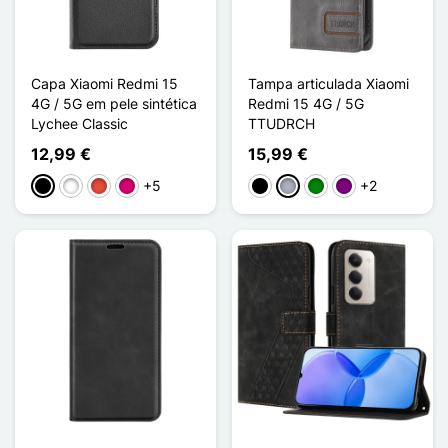
Capa Xiaomi Redmi 15
Tampa articulada Xiaomi
4G / 5G em pele sintética
Redmi 15 4G / 5G
Lychee Classic
TTUDRCH
12,99 €
15,99 €
+5
+2
Preto
Branco
Vermelho
Magenta
Preto
Cinzento
Verde
Púrpura