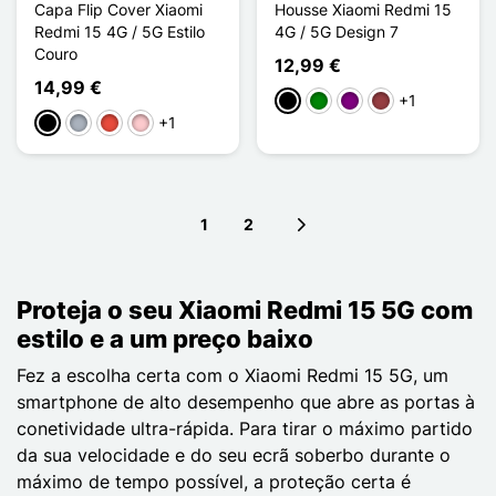
Capa Flip Cover Xiaomi
Housse Xiaomi Redmi 15
Redmi 15 4G / 5G Estilo
4G / 5G Design 7
Couro
12,99 €
14,99 €
+1
Preto
Verde
Púrpura
Vermelho escuro
+1
Preto
Cinzento
Vermelho
Rosa
1
2
Next page
Proteja o seu Xiaomi Redmi 15 5G com
estilo e a um preço baixo
Fez a escolha certa com o Xiaomi Redmi 15 5G, um
smartphone de alto desempenho que abre as portas à
conetividade ultra-rápida. Para tirar o máximo partido
da sua velocidade e do seu ecrã soberbo durante o
máximo de tempo possível, a proteção certa é