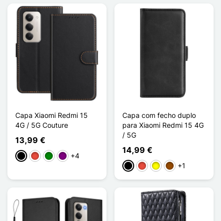
Capa Xiaomi Redmi 15
Capa com fecho duplo
4G / 5G Couture
para Xiaomi Redmi 15 4G
/ 5G
13,99 €
14,99 €
+4
Preto
Vermelho
Verde
Púrpura
+1
Preto
Vermelho
Amarelo
Castanho