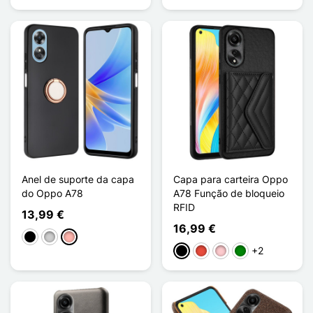
Anel de suporte da capa
Capa para carteira Oppo
do Oppo A78
A78 Função de bloqueio
RFID
13,99 €
16,99 €
Preto
Prata
Ouro rosa
+2
Preto
Vermelho
Rosa
Verde