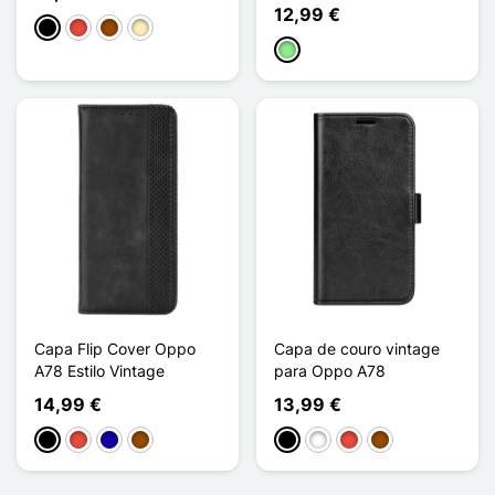
12,99 €
Preto
Vermelho
Castanho
Ouro
Verde claro
Capa Flip Cover Oppo
Capa de couro vintage
A78 Estilo Vintage
para Oppo A78
14,99 €
13,99 €
Preto
Vermelho
Azul Escuro
Castanho
Preto
Branco
Vermelho
Castanho