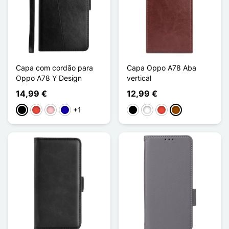
Capa com cordão para
Capa Oppo A78 Aba
Oppo A78 Y Design
vertical
14,99 €
12,99 €
+1
Preto
Vermelho
Rosa
Azul Escuro
Preto
Branco
Vermelho
Castanho