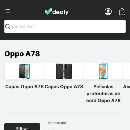
Dealy - Capas e acessórios para smart
Menu
Rechercher
Oppo A78
Capas Oppo A78
Capas Oppo A78
Películas
Ac
protectoras de
ecrã Oppo A78
Ordenar por
Filtrar