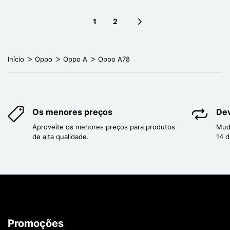
1
2
Next page
Início
Oppo
Oppo A
Oppo A78
Os menores preços
Dev
Aproveite os menores preços para produtos
Mud
de alta qualidade.
14 d
Promoções