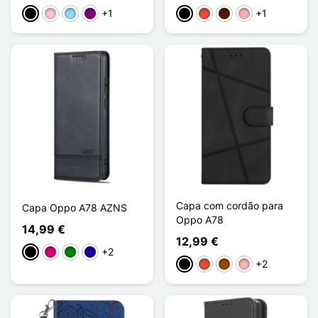
+1
+1
Preto
Rosa
Azul Claro
Púrpura
Preto
Vermelho
Castanho escuro
Ouro rosa
Capa com cordão para
Capa Oppo A78 AZNS
Oppo A78
14,99 €
12,99 €
+2
Preto
Magenta
Verde
Azul Escuro
+2
Preto
Vermelho
Castanho
Ouro rosa