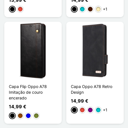
+1
Preto
Vermelho
Preto
Turquesa
Castanho escuro
Castanho claro
Capa Flip Oppo A78
Capa Oppo A78 Retro
Imitação de couro
Design
encerado
14,99 €
14,99 €
+1
Preto
Vermelho
Púrpura
Turquesa
Preto
Castanho
Azul
Khaki