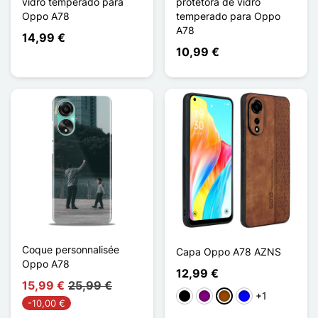
vidro temperado para
protetora de vidro
Oppo A78
temperado para Oppo
A78
14,99 €
10,99 €
Coque personnalisée
Capa Oppo A78 AZNS
Oppo A78
12,99 €
15,99 €
25,99 €
+1
Preto
Púrpura
Castanho
Azul
-10,00 €