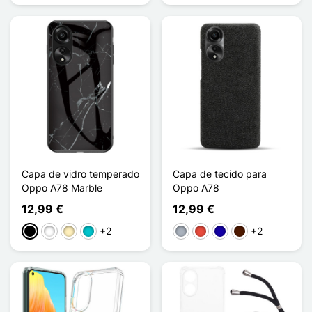
Capa de vidro temperado
Capa de tecido para
Oppo A78 Marble
Oppo A78
12,99 €
12,99 €
+2
+2
Preto
Branco
Ouro
Turquesa
Cinzento
Vermelho
Azul Escuro
Castanho escuro