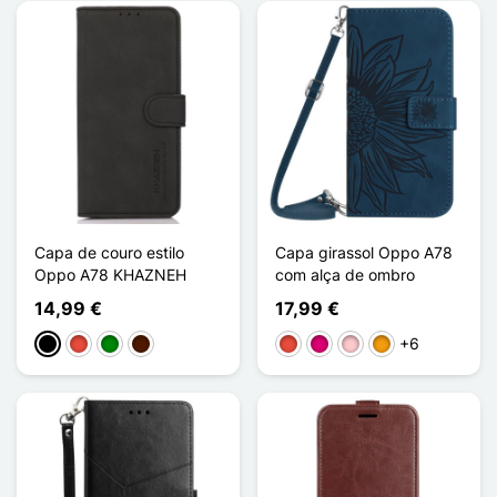
Capa de couro estilo
Capa girassol Oppo A78
Oppo A78 KHAZNEH
com alça de ombro
14,99 €
17,99 €
+6
Preto
Vermelho
Verde
Castanho escuro
Vermelho
Magenta
Rosa
Laranja