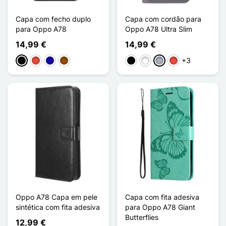
Capa com fecho duplo
Capa com cordão para
para Oppo A78
Oppo A78 Ultra Slim
14,99 €
14,99 €
+3
Preto
Vermelho
Azul Escuro
Castanho
Preto
Branco
Cinzento
Vermelho
Oppo A78 Capa em pele
Capa com fita adesiva
sintética com fita adesiva
para Oppo A78 Giant
Butterflies
12,99 €