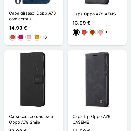
Capa girassol Oppo A78
Capa Oppo A78 AZNS
com correia
13,99 €
14,99 €
+1
Preto
Vermelho
Castanho
Ouro rosa
+6
Vermelho
Magenta
Rosa
Laranja
Capa com cordão para
Capa flip Oppo A78
Oppo A78 Smile
CASEME
13,99 €
14,99 €