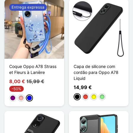
Entrega expressa
Coque Oppo A78 Strass
Capa de silicone com
et Fleurs à Lanière
cordão para Oppo A78
Liquid
8,00 €
15,99 €
14,99 €
-50%
Preto
Vermelho
Amarelo
Verde claro
Púrpura
Ouro rosa
Azul