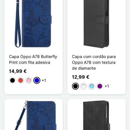
Capa Oppo A78 Butterfly
Capa com cordão para
Print com fita adesiva
Oppo A78 com textura
de diamante
14,99 €
12,99 €
+1
Preto
Vermelho
Rosa
Azul
+1
Preto
Branco
Azul Claro
Púrpura