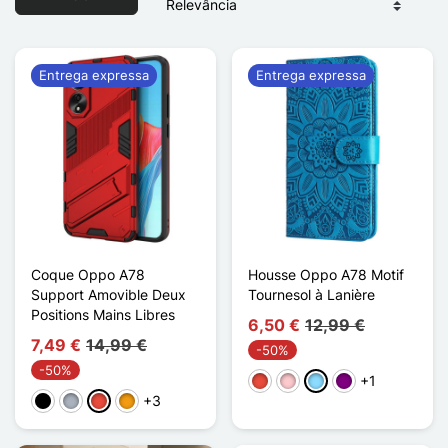
Entrega expressa
Entrega expressa
Coque Oppo A78
Housse Oppo A78 Motif
Support Amovible Deux
Tournesol à Lanière
Positions Mains Libres
6,50 €
12,99 €
7,49 €
14,99 €
-50%
-50%
+1
Vermelho
Rosa
Azul Claro
Púrpura
+3
Preto
Cinzento
Vermelho
Laranja