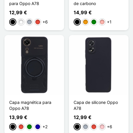
para Oppo A78
de carbono
12,99 €
14,99 €
+6
+1
Preto
Branco
Cinzento
Vermelho
Preto
Laranja
Verde
Ouro rosa
Capa magnética para
Capa de silicone Oppo
Oppo A78
A78
13,99 €
12,99 €
+2
+6
Preto
Vermelho
Verde
Azul Escuro
Preto
Cinzento
Vermelho
Rosa