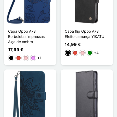
Capa Oppo A78
Capa flip Oppo A78
Borboletas impressas
Efeito camurça YIKATU
Alça de ombro
14,99 €
17,99 €
+4
Preto
Vermelho
Rosa
Verde
+1
Preto
Vermelho
Rosa
Violeta ligeira