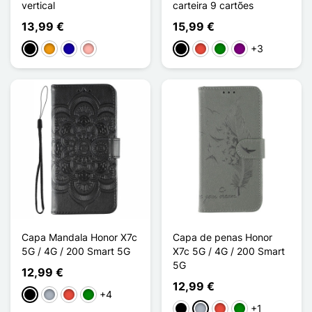
vertical
carteira 9 cartões
13,99 €
15,99 €
+3
Preto
Laranja
Azul Escuro
Ouro rosa
Preto
Vermelho
Verde
Púrpura
Capa Mandala Honor X7c
Capa de penas Honor
5G / 4G / 200 Smart 5G
X7c 5G / 4G / 200 Smart
5G
12,99 €
12,99 €
+4
Preto
Cinzento
Vermelho
Verde
+1
Preto
Cinzento
Vermelho
Verde