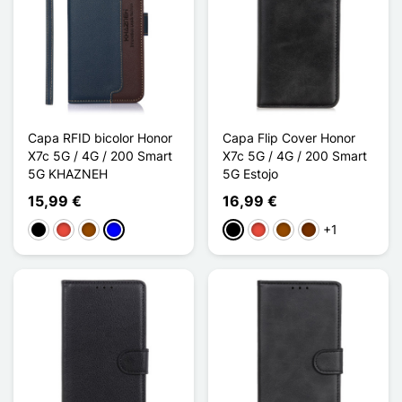
Capa RFID bicolor Honor
Capa Flip Cover Honor
X7c 5G / 4G / 200 Smart
X7c 5G / 4G / 200 Smart
5G KHAZNEH
5G Estojo
15,99 €
16,99 €
+1
Preto
Vermelho
Castanho
Azul
Preto
Vermelho
Castanho
Café