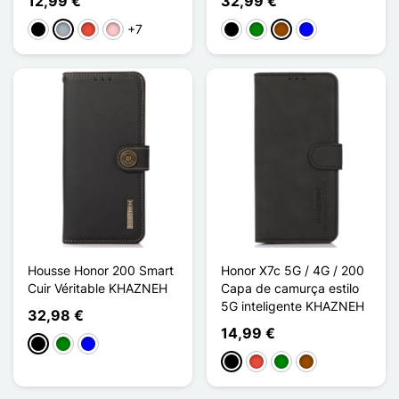
12,99 €
32,99 €
+7
Preto
Cinzento
Vermelho
Rosa
Preto
Verde
Castanho
Azul
Housse Honor 200 Smart
Honor X7c 5G / 4G / 200
Cuir Véritable KHAZNEH
Capa de camurça estilo
5G inteligente KHAZNEH
32,98 €
14,99 €
Preto
Verde
Azul
Preto
Vermelho
Verde
Castanho