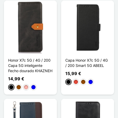
Honor X7c 5G / 4G / 200
Capa Honor X7c 5G / 4G
Capa 5G inteligente
/ 200 Smart 5G ABEEL
Fecho dourado KHAZNEH
15,99 €
14,99 €
Preto
Vermelho
Castanho
Azul
Preto
Castanho
Ouro rosa
Azul