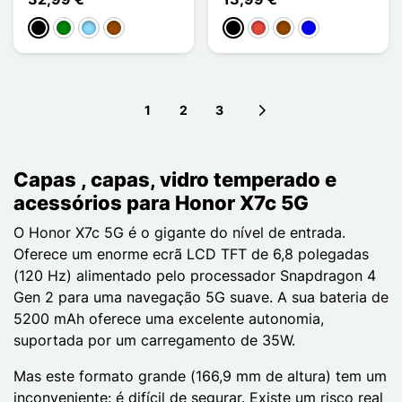
Preto
Verde
Azul Claro
Castanho
Preto
Vermelho
Castanho
Azul
1
2
3
Next page
Capas , capas, vidro temperado e
acessórios para Honor X7c 5G
O Honor X7c 5G é o gigante do nível de entrada.
Oferece um enorme ecrã LCD TFT de 6,8 polegadas
(120 Hz) alimentado pelo processador Snapdragon 4
Gen 2 para uma navegação 5G suave. A sua bateria de
5200 mAh oferece uma excelente autonomia,
suportada por um carregamento de 35W.
Mas este formato grande (166,9 mm de altura) tem um
inconveniente: é difícil de segurar. Existe um risco real