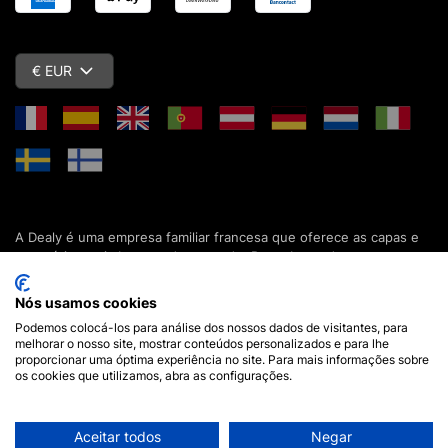
€ EUR
A Dealy é uma empresa familiar francesa que oferece as capas e
acessórios mais baratos do mercado. Descubra todas as nossas
colecções de capas, estojos, protecções de ecrã e acessórios
para o seu smartphone, tablet, computador ou relógio conectado.
Nós usamos cookies
Desde 2012, apresentamos novidades todos os dias para lhe
Podemos colocá-los para análise dos nossos dados de visitantes, para
oferecer ainda mais opções de escolha. Mais de 600.000 clientes
melhorar o nosso site, mostrar conteúdos personalizados e para lhe
em França e em todo o mundo já confiam na Dealy. Se tiver
proporcionar uma óptima experiência no site. Para mais informações sobre
alguma pergunta, a nossa equipa está disponível 7 dias por
os cookies que utilizamos, abra as configurações.
semana para a responder.
Aceitar todos
Negar