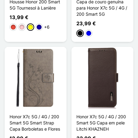
Housse Honor 200 Smart
Capa de couro genuína
5G Tournesol à Lanière
para Honor X7c 5G / 4G /
200 Smart 5G
13,99 €
23,99 €
+6
Vermelho
Rosa
Amarelo
Azul Escuro
Preto
Azul
Honor X7c 5G / 4G / 200
Honor X7c 5G / 4G / 200
Smart 5G Smart Strap
Smart 5G Capa em pele
Capa Borboletas e Flores
Litchi KHAZNEH