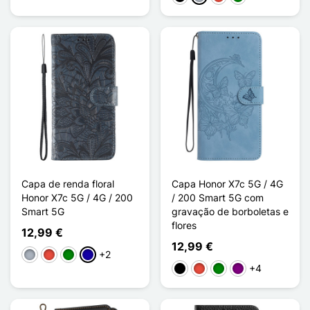
Capa de renda floral
Capa Honor X7c 5G / 4G
Honor X7c 5G / 4G / 200
/ 200 Smart 5G com
Smart 5G
gravação de borboletas e
flores
12,99 €
12,99 €
+2
Cinzento
Vermelho
Verde
Azul Escuro
+4
Preto
Vermelho
Verde
Púrpura