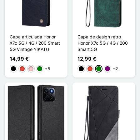
Capa articulada Honor
Capa de design retro
X7c 5G / 4G / 200 Smart
Honor X7c 5G / 4G / 200
5G Vintage YIKATU
Smart 5G
14,99 €
12,99 €
+5
+2
Preto
Vermelho
Rosa
Verde
Preto
Vermelho
Verde
Púrpura