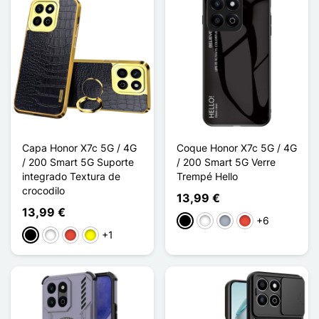
Capa Honor X7c 5G / 4G
Coque Honor X7c 5G / 4G
/ 200 Smart 5G Suporte
/ 200 Smart 5G Verre
integrado Textura de
Trempé Hello
crocodilo
13,99 €
13,99 €
+6
Preto
Branco
Cinzento
Vermelho
+1
Preto
Branco
Vermelho
Amarelo