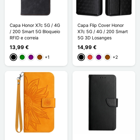
Capa Honor X7c 5G / 4G
Capa Flip Cover Honor
/ 200 Smart 5G Bloqueio
X7c 5G / 4G / 200 Smart
RFID e correia
5G 3D Losanges
13,99 €
14,99 €
+1
+2
Preto
Verde
Púrpura
Castanho
Preto
Vermelho
Púrpura
Castanho