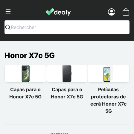
Dealy - Capas e acessórios para smart
Menu
Rechercher
Honor X7c 5G
Capas para o
Capas para o
Películas
Honor X7c 5G
Honor X7c 5G
protectoras de
ecrã Honor X7c
5G
Ordenar por