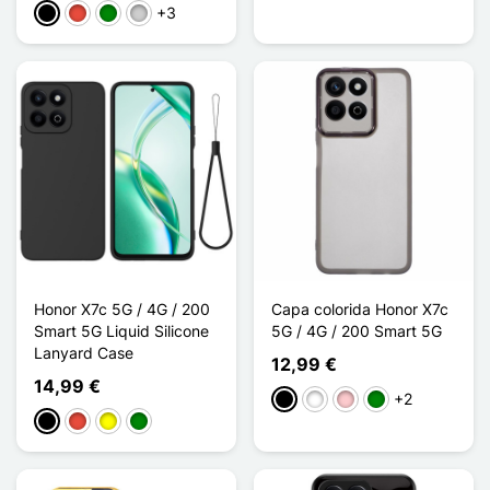
+3
Preto
Vermelho
Verde
Prata
Honor X7c 5G / 4G / 200
Capa colorida Honor X7c
Smart 5G Liquid Silicone
5G / 4G / 200 Smart 5G
Lanyard Case
12,99 €
14,99 €
+2
Preto
Branco
Rosa
Verde
Preto
Vermelho
Amarelo
Verde