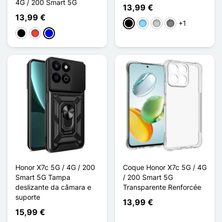
4G / 200 Smart 5G
13,99 €
13,99 €
+1
Preto
Azul Claro
Transparente
Gris Transparent
Preto
Vermelho
Azul
Honor X7c 5G / 4G / 200
Coque Honor X7c 5G / 4G
Smart 5G Tampa
/ 200 Smart 5G
deslizante da câmara e
Transparente Renforcée
suporte
13,99 €
15,99 €