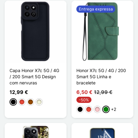
Entrega expressa
Capa Honor X7c 5G / 4G
Honor X7c 5G / 4G / 200
/ 200 Smart 5G Design
Smart 5G Linha e
com nervuras
bracelete
12,99 €
6,50 €
12,99 €
-50%
Preto
Vermelho
Castanho
Bege
+2
Preto
Vermelho
Rosa
Verde