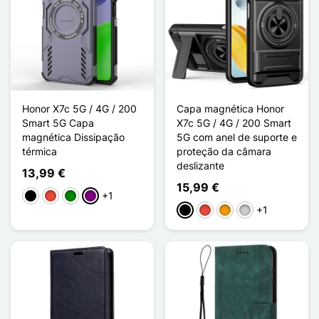
Honor X7c 5G / 4G / 200
Capa magnética Honor
Smart 5G Capa
X7c 5G / 4G / 200 Smart
magnética Dissipação
5G com anel de suporte e
térmica
proteção da câmara
deslizante
13,99 €
15,99 €
+1
Preto
Vermelho
Verde
Púrpura
+1
Preto
Vermelho
Laranja
Prata