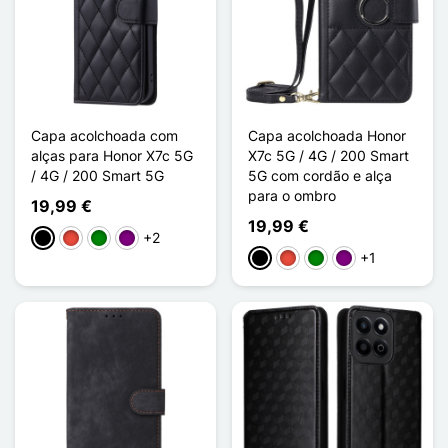
Capa acolchoada com
Capa acolchoada Honor
alças para Honor X7c 5G
X7c 5G / 4G / 200 Smart
/ 4G / 200 Smart 5G
5G com cordão e alça
para o ombro
19,99 €
19,99 €
+2
Preto
Vermelho
Verde
Púrpura
+1
Preto
Vermelho
Verde
Púrpura