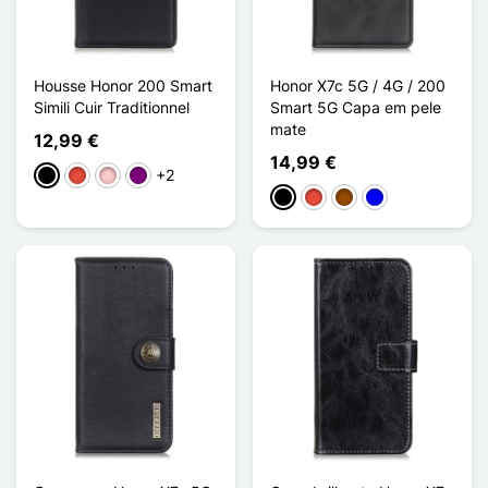
Housse Honor 200 Smart
Honor X7c 5G / 4G / 200
Simili Cuir Traditionnel
Smart 5G Capa em pele
mate
12,99 €
14,99 €
+2
Preto
Vermelho
Rosa
Púrpura
Preto
Vermelho
Castanho
Azul