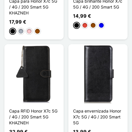
Capa para Honor X7c 5G
Capa brilhante Honor X7c
/ 4G / 200 Smart 5G
5G / 4G / 200 Smart 5G
KHAZNEH
14,99 €
17,99 €
Preto
Vermelho
Castanho
Azul
Preto
Cinzento
Rosa
Castanho
Capa RFID Honor X7c 5G
Capa envernizada Honor
/ 4G / 200 Smart 5G
X7c 5G / 4G / 200 Smart
KHAZNEH
5G
32,99 €
13,99 €