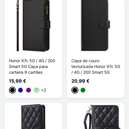
Honor X7c 5G / 4G / 200
Capa de couro
Smart 5G Capa para
texturizada Honor X7c 5G
carteira 9 cartões
/ 4G / 200 Smart 5G
15,99 €
20,99 €
+2
Preto
Azul Escuro
Púrpura
Vert Menthe
Preto
Verde