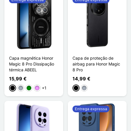
Capa magnética Honor
Capa de proteção de
Magic 8 Pro Dissipação
airbag para Honor Magic
térmica ABEEL
8 Pro
15,99 €
14,99 €
+1
Preto
Cinzento
Verde
Violeta ligeira
Preto
Cinzento
Entrega expressa