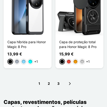
Capa híbrida para Honor
Capa de proteção total
Magic 8 Pro
para Honor Magic 8 Pro
13,99 €
15,99 €
+1
+1
Preto
Cinzento
Azul Claro
Ciano
Preto
Vermelho
Laranja
Prata
1
2
3
Next page
Capas, revestimentos, películas