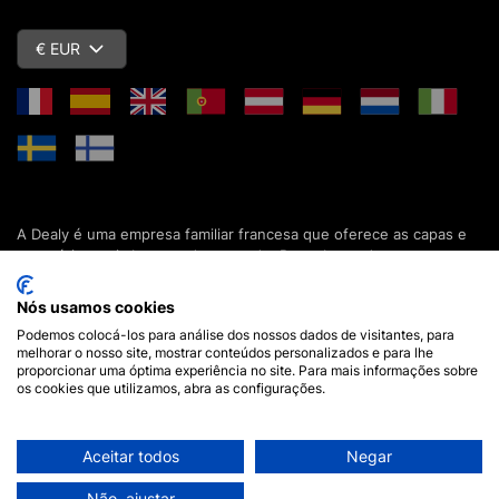
€ EUR
A Dealy é uma empresa familiar francesa que oferece as capas e
acessórios mais baratos do mercado. Descubra todas as nossas
colecções de capas, estojos, protecções de ecrã e acessórios
para o seu smartphone, tablet, computador ou relógio conectado.
Nós usamos cookies
Desde 2012, apresentamos novidades todos os dias para lhe
Podemos colocá-los para análise dos nossos dados de visitantes, para
oferecer ainda mais opções de escolha. Mais de 600.000 clientes
melhorar o nosso site, mostrar conteúdos personalizados e para lhe
em França e em todo o mundo já confiam na Dealy. Se tiver
proporcionar uma óptima experiência no site. Para mais informações sobre
alguma pergunta, a nossa equipa está disponível 7 dias por
os cookies que utilizamos, abra as configurações.
semana para a responder.
Aceitar todos
Negar
Aviso legal
•
Termos e Condições Gerais de Compra
© 2026 Dealy - Todos os direitos reservados