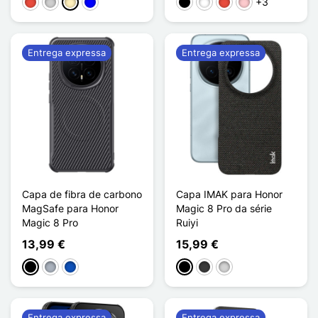
+3
Vermelho
Prata
Ouro
Azul
Preto
Branco
Vermelho
Rosa
Entrega expressa
Entrega expressa
Capa de fibra de carbono
Capa IMAK para Honor
MagSafe para Honor
Magic 8 Pro da série
Magic 8 Pro
Ruiyi
13,99 €
15,99 €
Preto
Cinzento
Saphir
Preto
Cinzento escuro
Gris clair
Entrega expressa
Entrega expressa