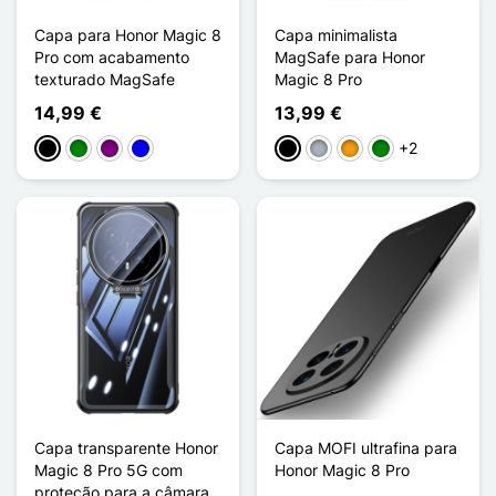
Capa para Honor Magic 8
Capa minimalista
Pro com acabamento
MagSafe para Honor
texturado MagSafe
Magic 8 Pro
14,99 €
13,99 €
+2
Preto
Verde
Púrpura
Azul
Preto
Cinzento
Laranja
Verde
Capa transparente Honor
Capa MOFI ultrafina para
Magic 8 Pro 5G com
Honor Magic 8 Pro
proteção para a câmara