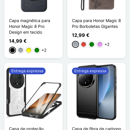
Capa magnética para
Capa para Honor Magic 8
Honor Magic 8 Pro
Pro Borboletas Gigantes
Design em tecido
12,99 €
14,99 €
+2
Cinzento
Vermelho
Verde
Violeta ligeira
+2
Preto
Cinzento
Amarelo
Verde
Entrega expressa
Entrega expressa
Capa de proteção
Capa de fibra de carbono