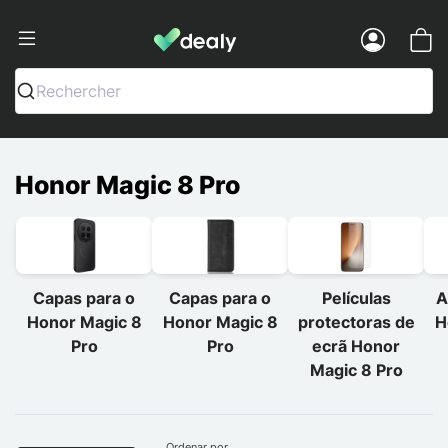
Dealy - Capas e acessórios para smart
Menu
Rechercher
Honor Magic 8 Pro
Capas para o
Capas para o
Películas
A
Honor Magic 8
Honor Magic 8
protectoras de
H
Pro
Pro
ecrã Honor
Magic 8 Pro
Ordenar por