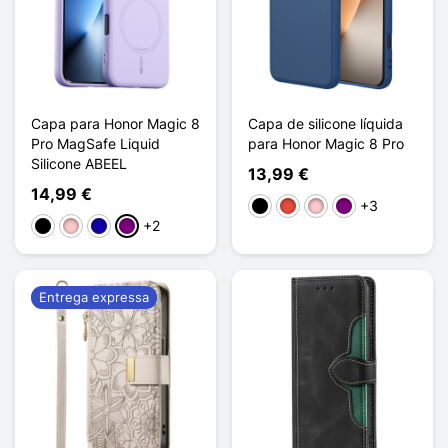
Capa para Honor Magic 8
Capa de silicone líquida
Pro MagSafe Liquid
para Honor Magic 8 Pro
Silicone ABEEL
13,99 €
14,99 €
+3
Preto
Vermelho
Rosa
Púrpura
+2
Preto
Rosa
Azul Escuro
Púrpura
Entrega expressa