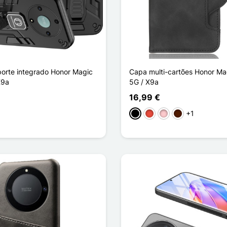
orte integrado Honor Magic
Capa multi-cartões Honor Mag
X9a
5G / X9a
16,99 €
+1
ho
l
Preto
Vermelho
Rosa
Castanho escur