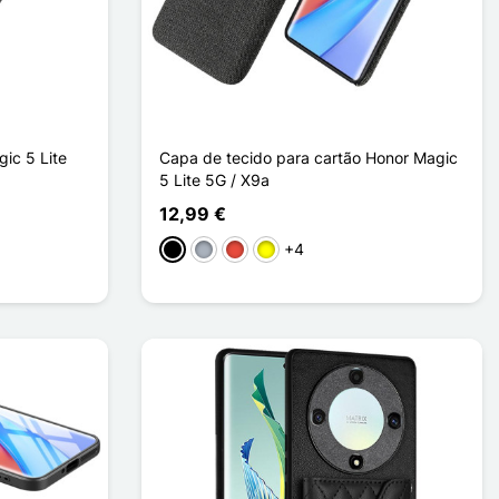
ic 5 Lite
Capa de tecido para cartão Honor Magic
5 Lite 5G / X9a
12,99 €
+4
o
Preto
Cinzento
Vermelho
Amarelo