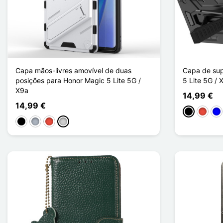
Capa mãos-livres amovível de duas
Capa de sup
posições para Honor Magic 5 Lite 5G /
5 Lite 5G / 
X9a
14,99 €
14,99 €
Preto
Vermel
Azu
Preto
Cinzento
Vermelho
Prata