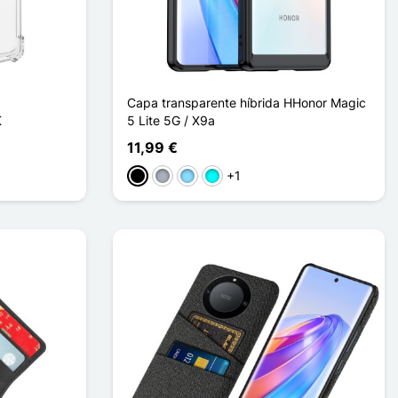
Capa transparente híbrida HHonor Magic
K
5 Lite 5G / X9a
11,99 €
+1
Preto
Cinzento
Azul Claro
Ciano