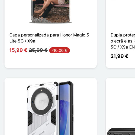
Capa personalizada para Honor Magic 5
Dupla prote
Lite 5G / X9a
o ecrã e as 
5G / X9a E
15,99 €
25,99 €
-10,00 €
21,99 €