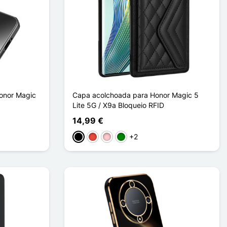
onor Magic
Capa acolchoada para Honor Magic 5
Lite 5G / X9a Bloqueio RFID
14,99 €
+2
Preto
Vermelho
Rosa
Verde