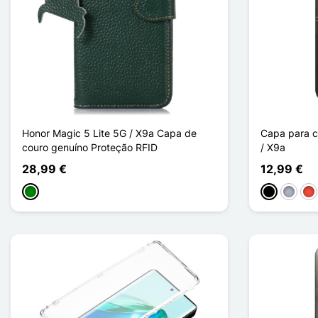
Honor Magic 5 Lite 5G / X9a Capa de
Capa para c
couro genuíno Proteção RFID
/ X9a
28,99 €
12,99 €
Verde
Preto
Cinzen
Ve