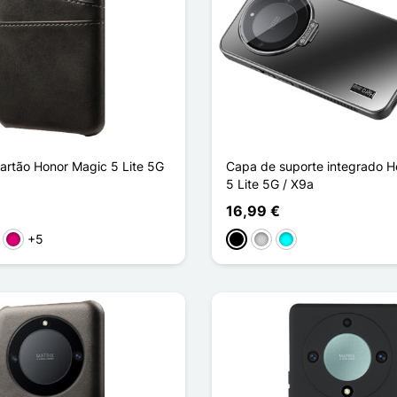
artão Honor Magic 5 Lite 5G
Capa de suporte integrado H
5 Lite 5G / X9a
16,99 €
+5
to
rmelho
Magenta
Preto
Prata
Ciano