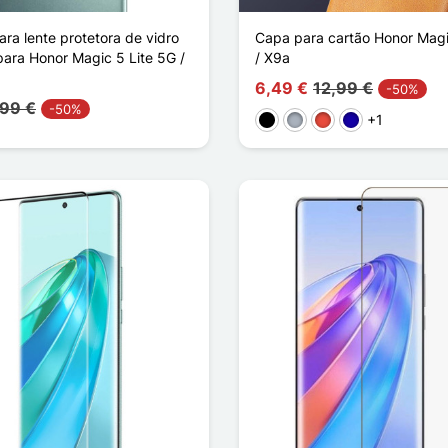
ra lente protetora de vidro
Capa para cartão Honor Magi
ara Honor Magic 5 Lite 5G /
/ X9a
6,49 €
12,99 €
-50%
,99 €
-50%
+1
Preto
Cinzento
Vermelho
Azul Escuro