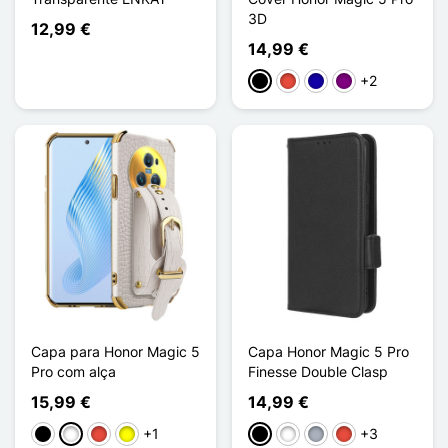
3D
12,99 €
14,99 €
+2
Preto
Vermelho
Azul Escuro
Púrpura
Capa para Honor Magic 5
Capa Honor Magic 5 Pro
Pro com alça
Finesse Double Clasp
15,99 €
14,99 €
+1
+3
Preto
Branco
Vermelho
Amarelo
Preto
Branco
Cinzento
Vermelho