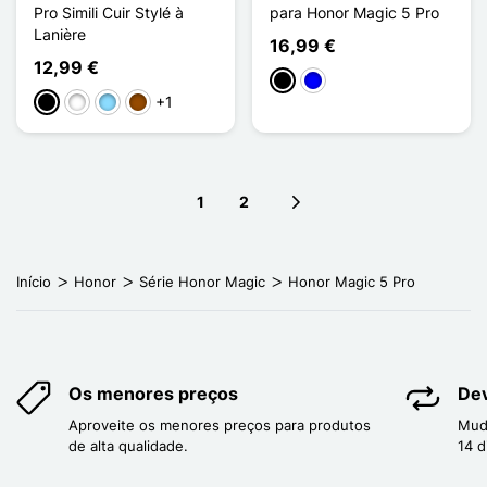
Pro Simili Cuir Stylé à
para Honor Magic 5 Pro
Lanière
16,99 €
12,99 €
Preto
Azul
+1
Preto
Branco
Azul Claro
Castanho
1
2
Next page
Início
Honor
Série Honor Magic
Honor Magic 5 Pro
Os menores preços
Dev
Aproveite os menores preços para produtos
Mud
de alta qualidade.
14 d