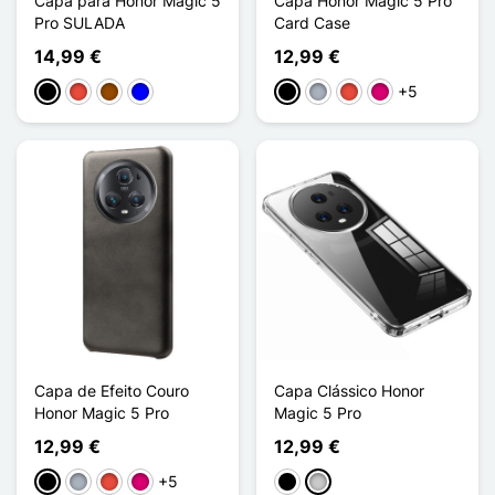
Capa para Honor Magic 5
Capa Honor Magic 5 Pro
Pro SULADA
Card Case
14,99 €
12,99 €
+5
Preto
Vermelho
Castanho
Azul
Preto
Cinzento
Vermelho
Magenta
Capa de Efeito Couro
Capa Clássico Honor
Honor Magic 5 Pro
Magic 5 Pro
12,99 €
12,99 €
+5
Preto
Cinzento
Vermelho
Magenta
Preto
Transparente