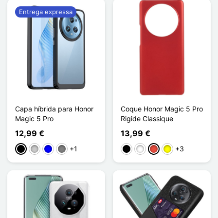
Entrega expressa
Capa híbrida para Honor
Coque Honor Magic 5 Pro
Magic 5 Pro
Rigide Classique
12,99 €
13,99 €
+1
+3
Preto
Transparente
Azul
Gris Transparent
Preto
Branco
Vermelho
Amarelo