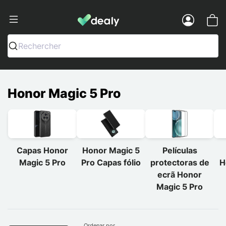
Dealy - Capas e acessórios para smart
Menu
Rechercher
Honor Magic 5 Pro
Capas Honor
Honor Magic 5
Películas
Magic 5 Pro
Pro Capas fólio
protectoras de
H
ecrã Honor
Magic 5 Pro
Ordenar por