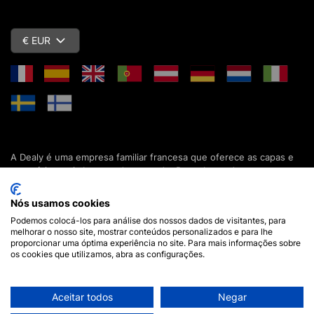
€ EUR
A Dealy é uma empresa familiar francesa que oferece as capas e
acessórios mais baratos do mercado. Descubra todas as nossas
colecções de capas, estojos, protecções de ecrã e acessórios
para o seu smartphone, tablet, computador ou relógio conectado.
Nós usamos cookies
Desde 2012, apresentamos novidades todos os dias para lhe
Podemos colocá-los para análise dos nossos dados de visitantes, para
oferecer ainda mais opções de escolha. Mais de 600.000 clientes
melhorar o nosso site, mostrar conteúdos personalizados e para lhe
em França e em todo o mundo já confiam na Dealy. Se tiver
proporcionar uma óptima experiência no site. Para mais informações sobre
alguma pergunta, a nossa equipa está disponível 7 dias por
os cookies que utilizamos, abra as configurações.
semana para a responder.
Aceitar todos
Negar
Aviso legal
•
Termos e Condições Gerais de Compra