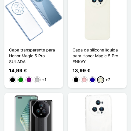
Capa transparente para
Capa de silicone líquida
Honor Magic 5 Pro
para Honor Magic 5 Pro
SULADA
ENKAY
14,99 €
13,99 €
+1
+2
Preto
Verde
Púrpura
Prata
Preto
Rosa
Azul Escuro
Bege