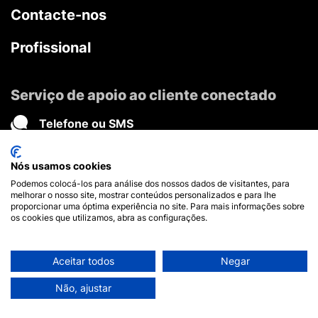
Contacte-nos
Profissional
Serviço de apoio ao cliente conectado
Telefone ou SMS
Fale connosco
Nós usamos cookies
Messenger
Podemos colocá-los para análise dos nossos dados de visitantes, para
Mensagens instantâneas
melhorar o nosso site, mostrar conteúdos personalizados e para lhe
proporcionar uma óptima experiência no site. Para mais informações sobre
Twitter
os cookies que utilizamos, abra as configurações.
Mensagem privada
Aceitar todos
Negar
Junte-se à comunidade
Não, ajustar
Facebook
Twitter
Youtube
Pinterest
Instagram