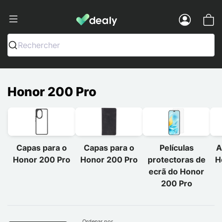
Dealy - Capas e acessórios para smart
Menu
Rechercher
Honor 200 Pro
Capas para o
Capas para o
Películas
A
Honor 200 Pro
Honor 200 Pro
protectoras de
H
ecrã do Honor
200 Pro
Ordenar por