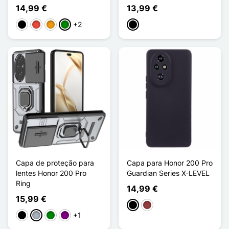
14,99 €
13,99 €
+2
Preto
Vermelho
Laranja
Verde
Preto
Capa de proteção para
Capa para Honor 200 Pro
lentes Honor 200 Pro
Guardian Series X-LEVEL
Ring
14,99 €
15,99 €
Preto
Vermelho escuro
+1
Preto
Cinzento
Verde
Púrpura