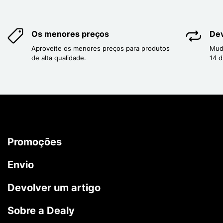
Os menores preços
Dev
Aproveite os menores preços para produtos
Mud
de alta qualidade.
14 d
Promoções
Envio
Devolver um artigo
Sobre a Dealy