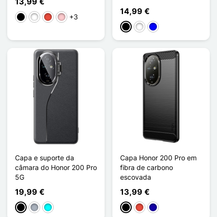
13,99 €
14,99 €
+3
Preto
Branco
Vermelho
Rosa
Preto
Branco
Azul
Capa e suporte da
Capa Honor 200 Pro em
câmara do Honor 200 Pro
fibra de carbono
5G
escovada
19,99 €
13,99 €
Preto
Cinzento
Ciano
Preto
Vermelho
Azul Escuro