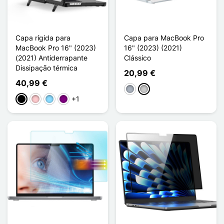
Capa rígida para
Capa para MacBook Pro
MacBook Pro 16" (2023)
16" (2023) (2021)
(2021) Antiderrapante
Clássico
Dissipação térmica
20,99 €
40,99 €
Cinzento
Transparente
+1
Preto
Rosa
Azul Claro
Púrpura