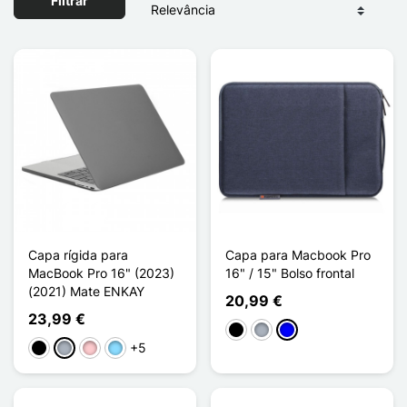
Filtrar
Capa rígida para
Capa para Macbook Pro
MacBook Pro 16" (2023)
16" / 15" Bolso frontal
(2021) Mate ENKAY
20,99 €
23,99 €
Preto
Cinzento
Azul
+5
Preto
Cinzento
Rosa
Azul Claro