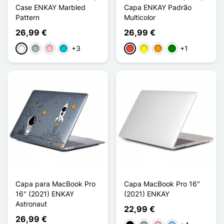
Case ENKAY Marbled
Capa ENKAY Padrão
Pattern
Multicolor
26,99 €
26,99 €
+3
+1
Branco
Cinzento
Rosa
Turquesa
Vermelho
Amarelo
Laranja
Verde
Capa para MacBook Pro
Capa MacBook Pro 16"
16" (2021) ENKAY
(2021) ENKAY
Astronaut
22,99 €
26,99 €