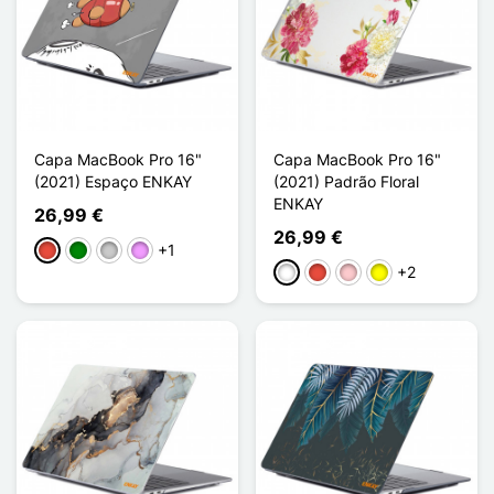
Capa MacBook Pro 16"
Capa MacBook Pro 16"
(2021) Espaço ENKAY
(2021) Padrão Floral
ENKAY
26,99 €
26,99 €
+1
Vermelho
Verde
Transparente
Violeta ligeira
+2
Branco
Vermelho
Rosa
Amarelo