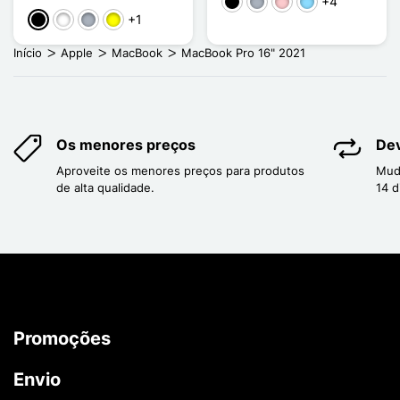
+4
Preto
Cinzento
Rosa
Azul Claro
+1
Preto
Branco
Cinzento
Amarelo
Início
Apple
MacBook
MacBook Pro 16" 2021
Os menores preços
Dev
Aproveite os menores preços para produtos
Mud
de alta qualidade.
14 d
Promoções
Envio