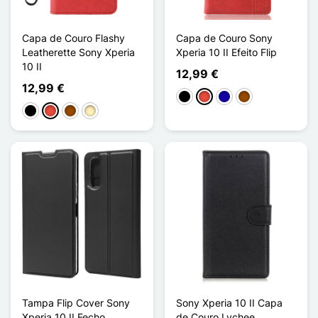
Capa de Couro Flashy
Capa de Couro Sony
Leatherette Sony Xperia
Xperia 10 II Efeito Flip
10 II
12,99 €
12,99 €
Preto
Vermelho
Azul Escuro
Castanho
Preto
Vermelho
Castanho
Ouro
Tampa Flip Cover Sony
Sony Xperia 10 II Capa
Xperia 10 II Fecho
de Couro Lychee