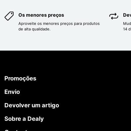
Os menores preços
Dev
Aproveite os menores preços para produtos
Mud
de alta qualidade.
14 d
Promoções
Envio
Devolver um artigo
Sobre a Dealy