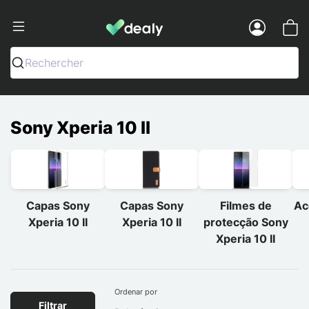
Dealy - Capas e acessórios para smart
Menu
Rechercher
Sony Xperia 10 II
Capas Sony
Capas Sony
Filmes de
Ac
Xperia 10 II
Xperia 10 II
protecção Sony
Xperia 10 II
Ordenar por
Filtrar