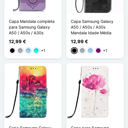
Capa Mandala completa
Capa Samsung Galaxy
para Samsung Galaxy
A50 / A50s / A30s
A50 / A50s / A30s
Mandala Idade Média
12,99 €
12,99 €
+1
+1
Preto
Cinzento
Azul Claro
Ciano
Preto
Cinzento
Azul Claro
Púrpura
Capa Samsung Galaxy
Capa para Samsung