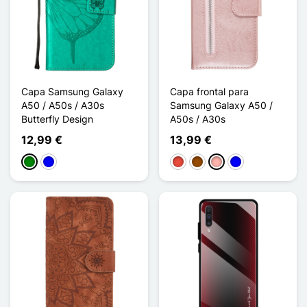
Capa Samsung Galaxy
Capa frontal para
A50 / A50s / A30s
Samsung Galaxy A50 /
Butterfly Design
A50s / A30s
12,99 €
13,99 €
Verde
Azul
Vermelho
Castanho
Ouro rosa
Azul