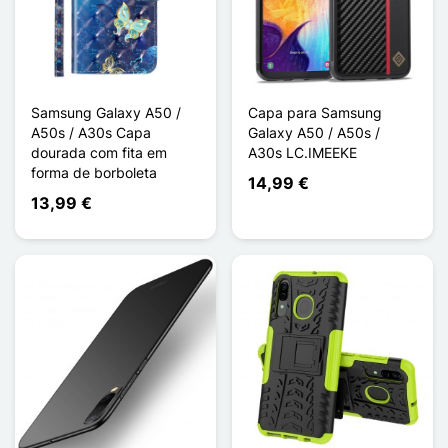
Samsung Galaxy A50 /
Capa para Samsung
A50s / A30s Capa
Galaxy A50 / A50s /
dourada com fita em
A30s LC.IMEEKE
forma de borboleta
14,99 €
13,99 €