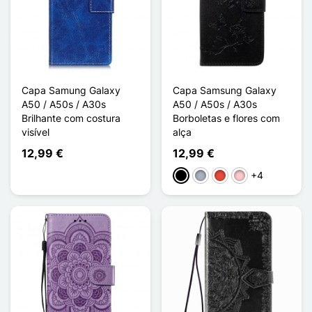
Capa Samung Galaxy
Capa Samsung Galaxy
A50 / A50s / A30s
A50 / A50s / A30s
Brilhante com costura
Borboletas e flores com
visível
alça
12,99 €
12,99 €
+4
Preto
Cinzento
Vermelho
Rosa