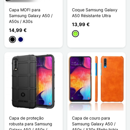
Capa MOFI para
Coque Samsung Galaxy
Samsung Galaxy A50 /
A50 Résistante Ultra
A50s / A30s
13,99 €
14,99 €
Verde maçã
Preto
Azul marinho
Capa de proteção
Capa de couro para
robusta para Samsung
Samsung Galaxy A50 /
Galaxy A50 / A50s /
A50s / A30s Efeito lichia