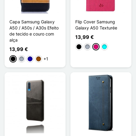
Capa Samsung Galaxy
Flip Cover Samsung
A50 / A50s / A30s Efeito
Galaxy A50 Texturée
de tecido e couro com
13,99 €
alça
Preto
Cinzento
Magenta
Ciano
13,99 €
+1
Preto
Cinzento
Azul Escuro
Castanho