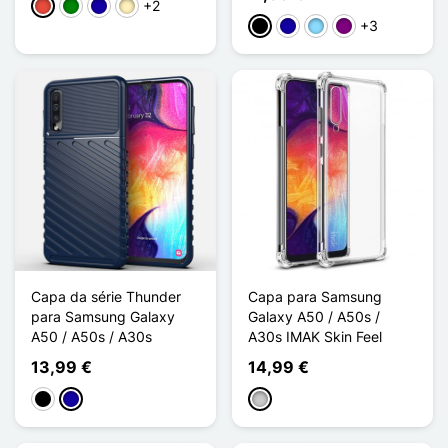
+2
Vermelho
Verde
Azul Escuro
Ouro
+3
Preto
Azul Escuro
Azul Claro
Púrpura
Capa da série Thunder
Capa para Samsung
para Samsung Galaxy
Galaxy A50 / A50s /
A50 / A50s / A30s
A30s IMAK Skin Feel
13,99 €
14,99 €
Preto
Azul Escuro
Transparente