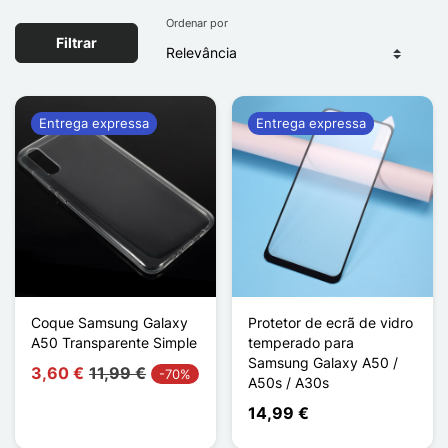
Ordenar por
Filtrar
Entrega expressa
Entrega expressa
Coque Samsung Galaxy
Protetor de ecrã de vidro
A50 Transparente Simple
temperado para
Samsung Galaxy A50 /
3,60 €
11,99 €
-70%
A50s / A30s
14,99 €