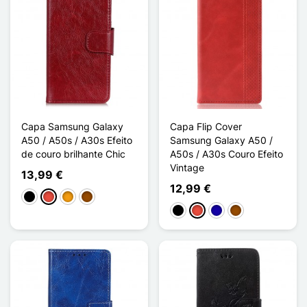
Capa Samsung Galaxy
Capa Flip Cover
A50 / A50s / A30s Efeito
Samsung Galaxy A50 /
de couro brilhante Chic
A50s / A30s Couro Efeito
Vintage
13,99 €
12,99 €
Preto
Vermelho
Laranja
Castanho
Preto
Vermelho
Azul Escuro
Castanho