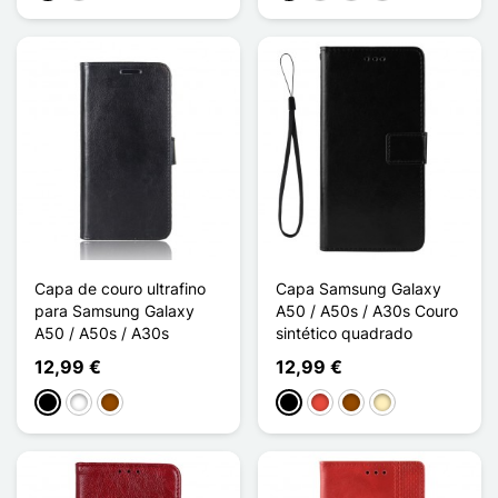
Capa de couro ultrafino
Capa Samsung Galaxy
para Samsung Galaxy
A50 / A50s / A30s Couro
A50 / A50s / A30s
sintético quadrado
12,99 €
12,99 €
Preto
Branco
Castanho
Preto
Vermelho
Castanho
Ouro