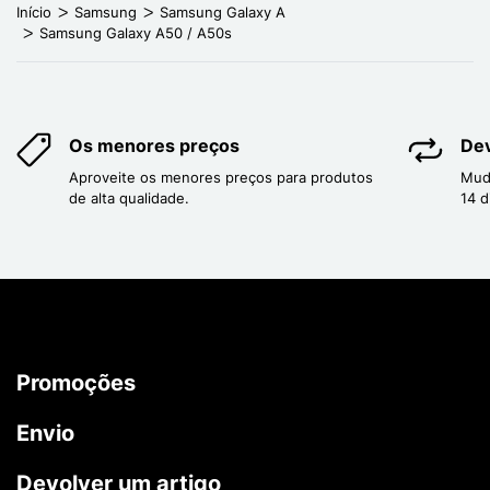
Início
Samsung
Samsung Galaxy A
Samsung Galaxy A50 / A50s
Os menores preços
Dev
Aproveite os menores preços para produtos
Mud
de alta qualidade.
14 d
Promoções
Envio
Devolver um artigo