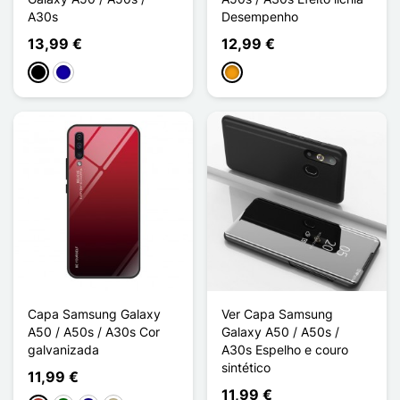
A30s
Desempenho
13,99 €
12,99 €
Preto
Azul Escuro
Laranja
Capa Samsung Galaxy
Ver Capa Samsung
A50 / A50s / A30s Cor
Galaxy A50 / A50s /
galvanizada
A30s Espelho e couro
sintético
11,99 €
11,99 €