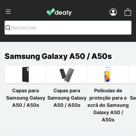
Dealy - Capas e acessórios para smart
Menu
Rechercher
Samsung Galaxy A50 / A50s
Capas para
Capas para
Películas de
Samsung Galaxy
Samsung Galaxy
proteção para o
Sa
A50 / A50s
A50 / A50s
ecrã do Samsung
Galaxy A50 /
A50s