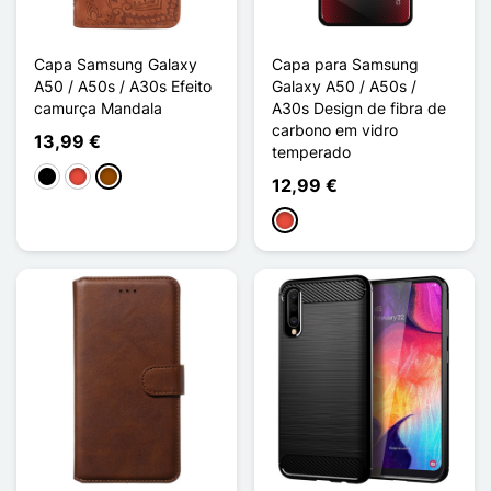
Capa Samsung Galaxy
Capa para Samsung
A50 / A50s / A30s Efeito
Galaxy A50 / A50s /
camurça Mandala
A30s Design de fibra de
carbono em vidro
13,99 €
temperado
Preto
Vermelho
Castanho
12,99 €
Vermelho