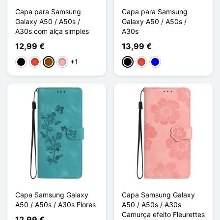
Capa para Samsung
Capa para Samsung
Galaxy A50 / A50s /
Galaxy A50 / A50s /
A30s com alça simples
A30s
12,99 €
13,99 €
+1
Preto
Vermelho
Castanho
Ouro rosa
Preto
Vermelho
Azul
Capa Samsung Galaxy
Capa Samsung Galaxy
A50 / A50s / A30s Flores
A50 / A50s / A30s
Camurça efeito Fleurettes
12,99 €