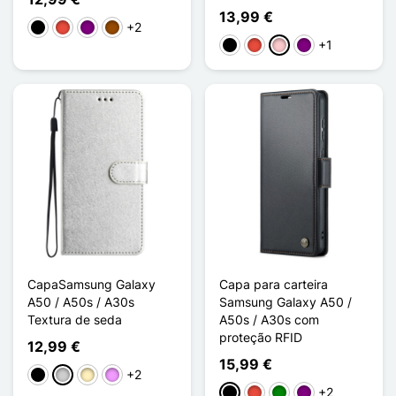
13,99 €
+2
Preto
Vermelho
Púrpura
Castanho
+1
Preto
Vermelho
Rosa
Púrpura
CapaSamsung Galaxy
Capa para carteira
A50 / A50s / A30s
Samsung Galaxy A50 /
Textura de seda
A50s / A30s com
proteção RFID
12,99 €
15,99 €
+2
Preto
Prata
Ouro
Violeta ligeira
+2
Preto
Vermelho
Verde
Púrpura