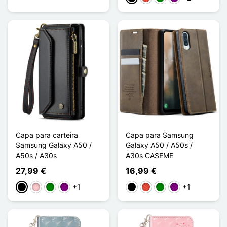
Capa para carteira
Capa para Samsung
Samsung Galaxy A50 /
Galaxy A50 / A50s /
A50s / A30s
A30s CASEME
27,99 €
16,99 €
+1
+1
Preto
Rosa
Verde
Púrpura
Preto
Vermelho
Verde
Púrpura