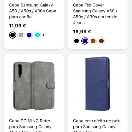
Capa Samsung Galaxy
Capa Flip Cover
A50 / A50s / A30s Capa
Samsung Galaxy A50 /
para cartão
A50s / A30s em tecido
Jeans
11,99 €
16,99 €
+1
Preto
Cinzento
Azul Escuro
Ciano
Preto
Azul Escuro
Castanho
Café
Capa DG.MING Retro
Capa com efeito de pele
para Samsung Galaxy
para Samsung Galaxy