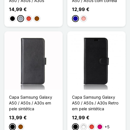
A50 / A50s / A30s
A50 / A50s com correia
14,99 €
12,99 €
Preto
Cinzento
Vermelho
Castanho
Azul Escuro
Ouro rosa
Capa Samsung Galaxy
Capa Samsung Galaxy
A50 / A50s / A30s em
A50 / A50s / A30s Retro
pele sintética
em pele sintética
13,99 €
12,99 €
+5
Preto
Castanho
Preto
Branco
Vermelho
Magenta