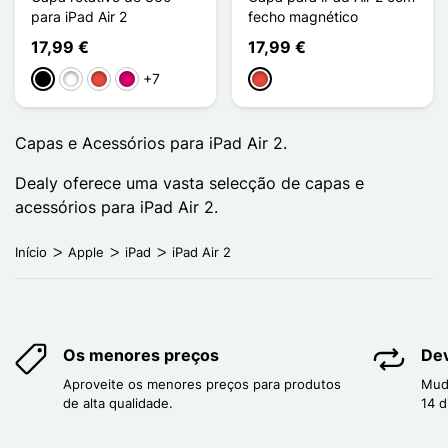
para iPad Air 2
fecho magnético
17,99 €
17,99 €
+7
Preto
Branco
Vermelho
Magenta
Vermelho
Capas e Acessórios para iPad Air 2.
Dealy oferece uma vasta selecção de capas e
acessórios para iPad Air 2.
Início
Apple
iPad
iPad Air 2
Os menores preços
Dev
Aproveite os menores preços para produtos
Mud
de alta qualidade.
14 d