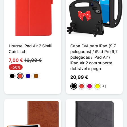
Housse iPad Air 2 Simili
Capa EVA para iPad (9,7
Cuir Litchi
polegadas) / iPad Pro 9,7
polegadas / iPad Air /
7,00 €
13,99 €
iPad Air 2 com suporte
-50%
dobrável e pega
Preto
Vermelho
Azul Escuro
Castanho
20,99 €
+1
Preto
Vermelho
Magenta
Amarelo