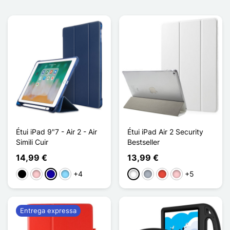
Étui iPad 9"7 - Air 2 - Air
Étui iPad Air 2 Security
Simili Cuir
Bestseller
14,99 €
13,99 €
+4
+5
Preto
Rosa
Azul Escuro
Azul Claro
Branco
Cinzento
Vermelho
Rosa
Entrega expressa