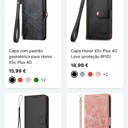
Capa com padrão
Capa Honor X5c Plus 4G
geométrico para Honor
Love (proteção RFID)
X5c Plus 4G
18,99 €
15,99 €
+2
Preto
Cinzento
Vermelho
Rosa
+2
Preto
Vermelho
Rosa
Verde