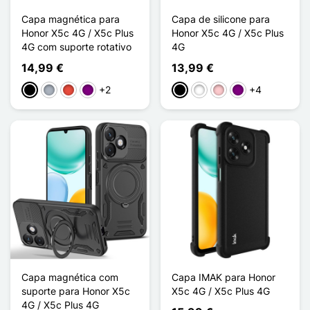
Capa magnética para
Capa de silicone para
Honor X5c 4G / X5c Plus
Honor X5c 4G / X5c Plus
4G com suporte rotativo
4G
14,99 €
13,99 €
+2
+4
Preto
Cinzento
Vermelho
Púrpura
Preto
Branco
Rosa
Púrpura
Capa magnética com
Capa IMAK para Honor
suporte para Honor X5c
X5c 4G / X5c Plus 4G
4G / X5c Plus 4G