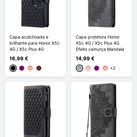
Capa acolchoada e
Capa protetora Honor
brilhante para Honor X5c
X5c 4G / X5c Plus 4G
4G / X5c Plus 4G
Efeito camurça Mandala
16,99 €
14,99 €
+2
Preto
Púrpura
Ouro rosa
Rouge Vin
Cinzento
Rosa
Púrpura
Ouro rosa