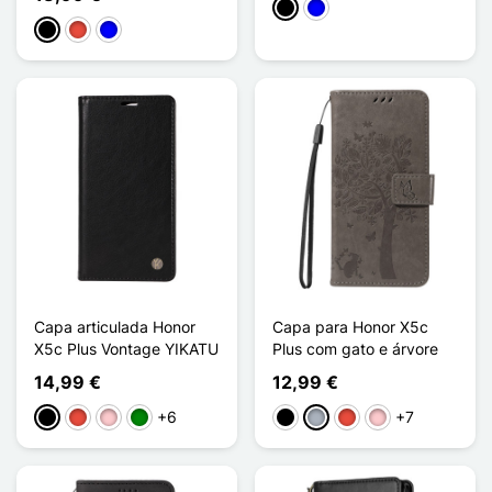
Preto
Azul
Preto
Vermelho
Azul
Capa articulada Honor
Capa para Honor X5c
X5c Plus Vontage YIKATU
Plus com gato e árvore
14,99 €
12,99 €
+6
+7
Preto
Vermelho
Rosa
Verde
Preto
Cinzento
Vermelho
Rosa