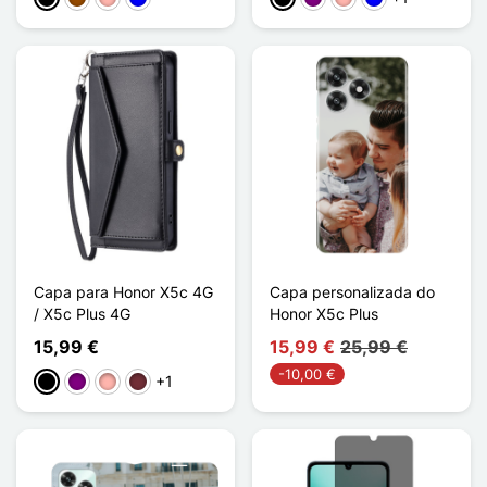
Capa para Honor X5c 4G
Capa personalizada do
/ X5c Plus 4G
Honor X5c Plus
15,99 €
15,99 €
25,99 €
-10,00 €
+1
Preto
Púrpura
Ouro rosa
Rouge Vin