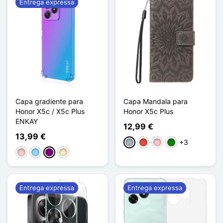
Entrega expressa
Capa gradiente para
Capa Mandala para
Honor X5c / X5c Plus
Honor X5c Plus
ENKAY
12,99 €
13,99 €
+3
Cinzento
Vermelho
Rosa
Verde
Rosa
Azul Claro
Púrpura
Ouro
Entrega expressa
Entrega expressa