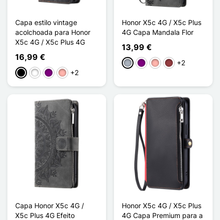
Capa estilo vintage
Honor X5c 4G / X5c Plus
acolchoada para Honor
4G Capa Mandala Flor
X5c 4G / X5c Plus 4G
13,99 €
16,99 €
+2
Cinzento
Púrpura
Ouro rosa
Vermelho escuro
+2
Preto
Branco
Púrpura
Ouro rosa
Capa Honor X5c 4G /
Honor X5c 4G / X5c Plus
X5c Plus 4G Efeito
4G Capa Premium para a