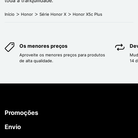
toda a tranquilidade.
Início
Honor
Série Honor X
Honor X5c Plus
Os menores preços
Dev
Aproveite os menores preços para produtos
Mud
de alta qualidade.
14 d
Promoções
Envio