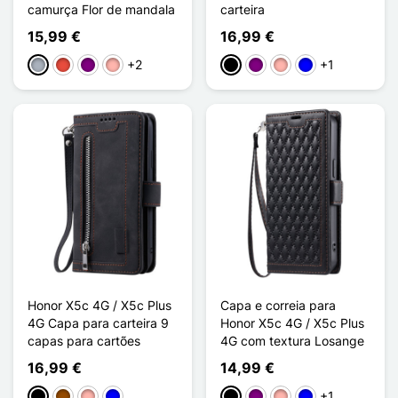
camurça Flor de mandala
carteira
15,99 €
16,99 €
+2
+1
Cinzento
Vermelho
Púrpura
Ouro rosa
Preto
Púrpura
Ouro rosa
Azul
Honor X5c 4G / X5c Plus
Capa e correia para
4G Capa para carteira 9
Honor X5c 4G / X5c Plus
capas para cartões
4G com textura Losange
16,99 €
14,99 €
+1
Preto
Castanho
Ouro rosa
Azul
Preto
Púrpura
Ouro rosa
Azul