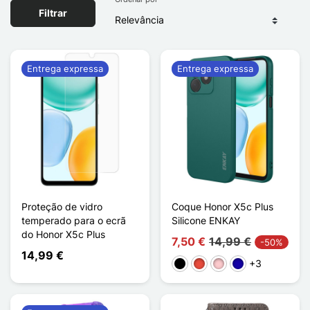
Filtrar
Entrega expressa
Entrega expressa
Proteção de vidro
Coque Honor X5c Plus
temperado para o ecrã
Silicone ENKAY
do Honor X5c Plus
7,50 €
14,99 €
-50%
14,99 €
+3
Preto
Vermelho
Rosa
Azul Escuro