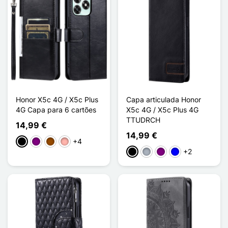
Honor X5c 4G / X5c Plus
Capa articulada Honor
4G Capa para 6 cartões
X5c 4G / X5c Plus 4G
TTUDRCH
14,99 €
14,99 €
+4
Preto
Púrpura
Castanho
Ouro rosa
+2
Preto
Cinzento
Púrpura
Azul