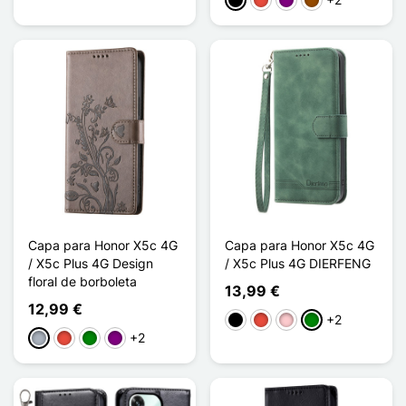
Preto
Vermelho
Púrpura
Castanho
Capa para Honor X5c 4G
Capa para Honor X5c 4G
/ X5c Plus 4G Design
/ X5c Plus 4G DIERFENG
floral de borboleta
13,99 €
12,99 €
+2
Preto
Vermelho
Rosa
Verde
+2
Cinzento
Vermelho
Verde
Púrpura