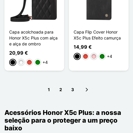
Capa acolchoada para
Capa Flip Cover Honor
Honor X5c Plus com alça
X5c Plus Efeito camurça
e alça de ombro
14,99 €
20,99 €
+4
Preto
Vermelho
Rosa
Verde
+4
Preto
Branco
Vermelho
Verde
1
2
3
Next page
Acessórios Honor X5c Plus: a nossa
seleção para o proteger a um preço
baixo