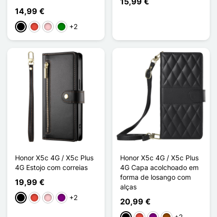
15,99 €
14,99 €
+2
Preto
Vermelho
Rosa
Verde
Honor X5c 4G / X5c Plus
Honor X5c 4G / X5c Plus
4G Estojo com correias
4G Capa acolchoado em
forma de losango com
19,99 €
alças
+2
Preto
Vermelho
Rosa
Púrpura
20,99 €
+2