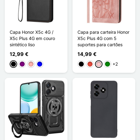
Capa Honor X5c 4G /
Capa para carteira Honor
X5c Plus 4G em couro
X5c Plus 4G com 5
sintético liso
suportes para cartões
12,99 €
14,99 €
+2
Preto
Púrpura
Ouro rosa
Azul
Preto
Vermelho
Rosa
Verde