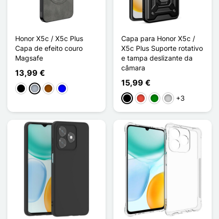
Honor X5c / X5c Plus
Capa para Honor X5c /
Capa de efeito couro
X5c Plus Suporte rotativo
Magsafe
e tampa deslizante da
câmara
13,99 €
15,99 €
Preto
Cinzento
Castanho
Azul
+3
Preto
Vermelho
Verde
Prata