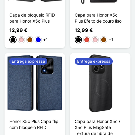
Capa de bloqueio RFID
Capa para Honor X5c
para Honor X5c Plus
Plus Efeito de couro liso
12,99 €
12,99 €
+1
+1
Preto
Rosa
Castanho
Azul
Preto
Vermelho
Rosa
Castanho
Entrega expressa
Entrega expressa
Honor X5c Plus Capa flip
Capa para Honor X5c /
com bloqueio RFID
X5c Plus MagSafe
Textura de fibra de