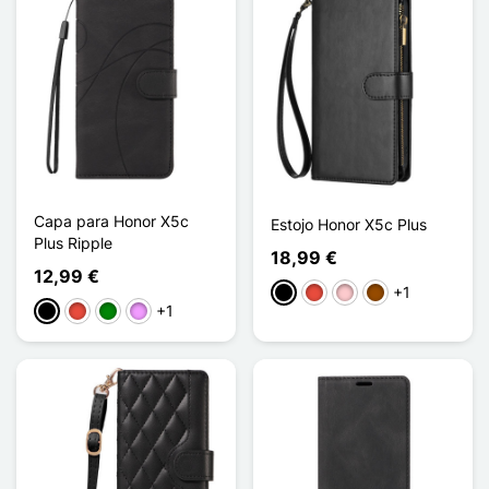
Capa para Honor X5c
Estojo Honor X5c Plus
Plus Ripple
18,99 €
12,99 €
+1
Preto
Vermelho
Rosa
Castanho
+1
Preto
Vermelho
Verde
Violeta ligeira