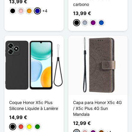
13,99 €
carbono
+4
Preto
Rosa
Laranja
Azul Escuro
13,99 €
Preto
Cinzento
Púrpura
Saphir
Coque Honor X5c Plus
Capa para Honor X5c 4G
Silicone Liquide à Lanière
/ X5c Plus 4G Sun
Mandala
14,99 €
12,99 €
Preto
Vermelho
Amarelo
Verde