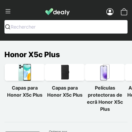
Dealy - Capas e acessórios para smart
Menu
Rechercher
Honor X5c Plus
Capas para
Capas para
Películas
A
Honor X5c Plus
Honor X5c Plus
protectoras de
H
ecrã Honor X5c
Plus
Ordenar por