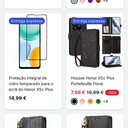
+4
Cinzento
Rosa
Púrpura
Castanho
Entrega expressa
Entrega expressa
Proteção integral de
Housse Honor X5c Plus
vidro temperado para o
Portefeuille Floral
ecrã do Honor X5c Plus
7,99 €
15,99 €
-50%
14,99 €
+4
Preto
Rosa
Laranja
Verde