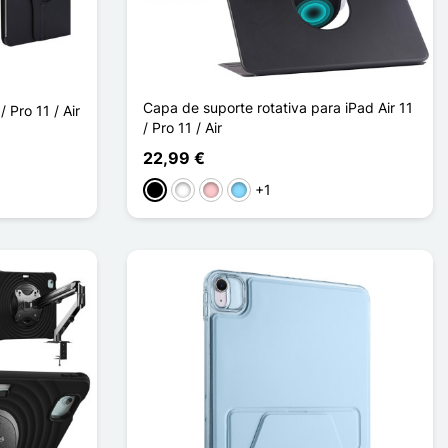
Capa de suporte rotativa para iPad Air 11
 Pro 11 / Air
/ Pro 11 / Air
22,99 €
+1
Preto
Branco
Rosa
Azul Claro