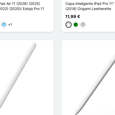
Pad Air 11 (2026) (2025)
Capa inteligente iPad Pro 11"
2022) (2020)/ Estojo Pro 11
(2018) Origami Leatherette
11,99 €
+1
rde
Azul Claro
Branco
Verde
Prata