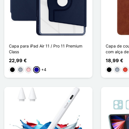
Capa para iPad Air 11 / Pro 11 Premium
Capa de cour
Class
com alça de
22,99 €
18,99 €
+4
Preto
Cinzento
Rosa
Azul Escuro
Preto
Cinzen
Ve