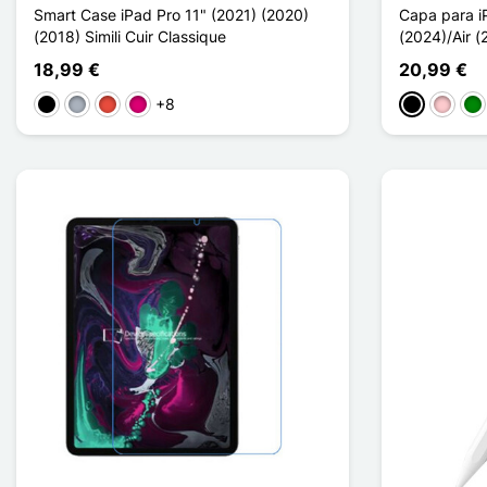
Smart Case iPad Pro 11" (2021) (2020)
Capa para i
(2018) Simili Cuir Classique
(2024)/Air (
18,99 €
20,99 €
+8
Preto
Cinzento
Vermelho
Magenta
Preto
Rosa
Ve