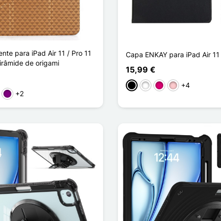
ente para iPad Air 11 / Pro 11
Capa ENKAY para iPad Air 11 /
 pirâmide de origami
15,99 €
+4
Preto
Branco
Magenta
Rosa
+2
ho
rde
Púrpura