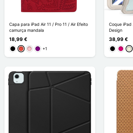
Capa para iPad Air 11 / Pro 11 / Air Efeito
Coque iPad A
camurça mandala
Design
18,99 €
38,99 €
+1
Preto
Vermelho
Rosa
Púrpura
Preto
Magent
Be