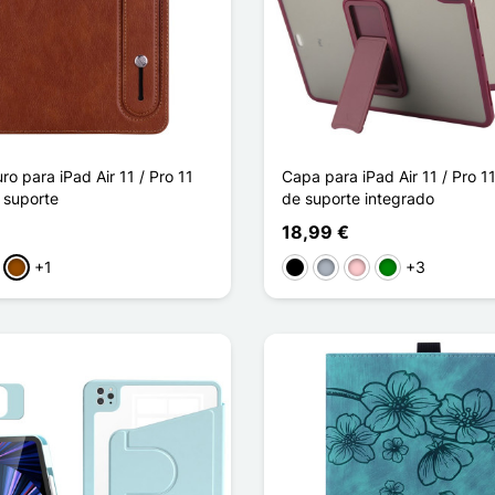
o para iPad Air 11 / Pro 11
Capa para iPad Air 11 / Pro 
 suporte
de suporte integrado
18,99 €
+1
+3
to
rmelho
Castanho
Preto
Cinzento
Rosa
Verde