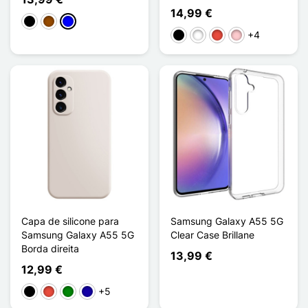
14,99 €
Preto
Castanho
Azul
+4
Preto
Branco
Vermelho
Rosa
Capa de silicone para
Samsung Galaxy A55 5G
Samsung Galaxy A55 5G
Clear Case Brillane
Borda direita
13,99 €
12,99 €
+5
Preto
Vermelho
Verde
Azul Escuro