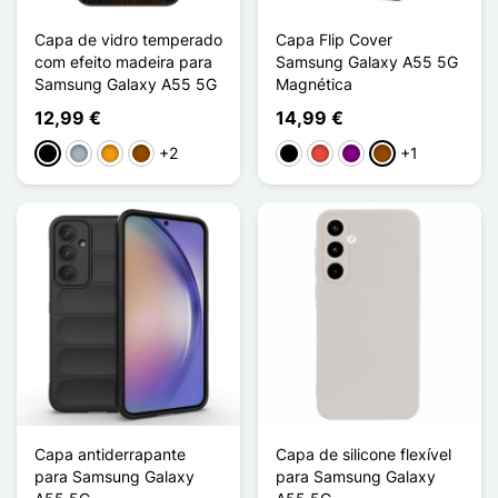
Capa de vidro temperado
Capa Flip Cover
com efeito madeira para
Samsung Galaxy A55 5G
Samsung Galaxy A55 5G
Magnética
12,99 €
14,99 €
+2
+1
Preto
Cinzento
Laranja
Castanho
Preto
Vermelho
Púrpura
Castanho
Capa antiderrapante
Capa de silicone flexível
para Samsung Galaxy
para Samsung Galaxy