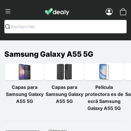
Dealy - Capas e acessórios para smart
Menu
Rechercher
Samsung Galaxy A55 5G
Capas para
Capas para
Película
Samsung Galaxy
Samsung Galaxy
protectora es de
Sa
A55 5G
A55 5G
ecrã Samsung
Galaxy A55 5G
Ordenar por