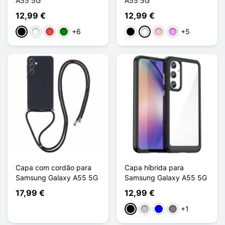
A55 5G
A55 5G
12,99 €
12,99 €
+6
+5
Preto
Branco
Vermelho
Verde
Preto
Branco
Rosa
Violeta ligeira
Capa com cordão para
Capa híbrida para
Samsung Galaxy A55 5G
Samsung Galaxy A55 5G
17,99 €
12,99 €
+1
Preto
Transparente
Azul
Gris Transparent