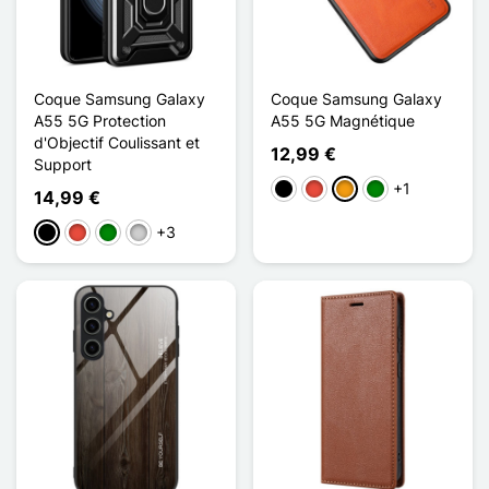
Coque Samsung Galaxy
Coque Samsung Galaxy
A55 5G Protection
A55 5G Magnétique
d'Objectif Coulissant et
12,99 €
Support
+1
Preto
Vermelho
Laranja
Verde
14,99 €
+3
Preto
Vermelho
Verde
Prata