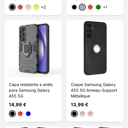
+2
+1
Preto
Vermelho
Rosa
Amarelo
Preto
Cinzento
Vermelho
Verde
Capa resistente a anéis
Coque Samsung Galaxy
para Samsung Galaxy
A55 5G Anneau-Support
A55 5G
Métallique
14,99 €
13,99 €
Preto
Vermelho
Azul
Preto
Prata
Ouro rosa