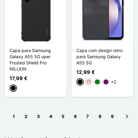
Capa para Samsung
Capa com design retro
Galaxy A55 5G uper
para Samsung Galaxy
Frosted Shield Pro
A55 5G
NILLKIN
12,99 €
17,99 €
+2
Preto
Rosa
Verde
Púrpura
Preto
1
2
3
4
5
6
7
8
9
Next 