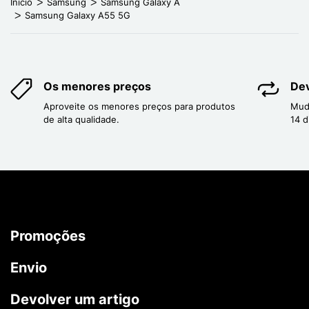
Início
Samsung
Samsung Galaxy A
Samsung Galaxy A55 5G
Os menores preços
Dev
Aproveite os menores preços para produtos
Mud
de alta qualidade.
14 d
Promoções
Envio
Devolver um artigo