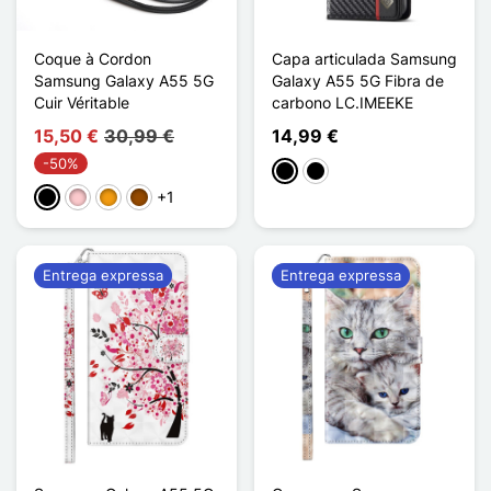
Coque à Cordon
Capa articulada Samsung
Samsung Galaxy A55 5G
Galaxy A55 5G Fibra de
Cuir Véritable
carbono LC.IMEEKE
15,50 €
30,99 €
14,99 €
-50%
Rayures de couleur
Horizontal Stripe
+1
Preto
Rosa
Laranja
Castanho
Entrega expressa
Entrega expressa