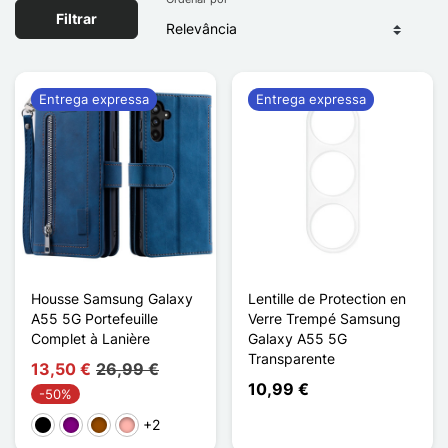
Filtrar
Entrega expressa
Entrega expressa
Housse Samsung Galaxy
Lentille de Protection en
A55 5G Portefeuille
Verre Trempé Samsung
Complet à Lanière
Galaxy A55 5G
Transparente
13,50 €
26,99 €
10,99 €
-50%
+2
Preto
Púrpura
Castanho
Ouro rosa