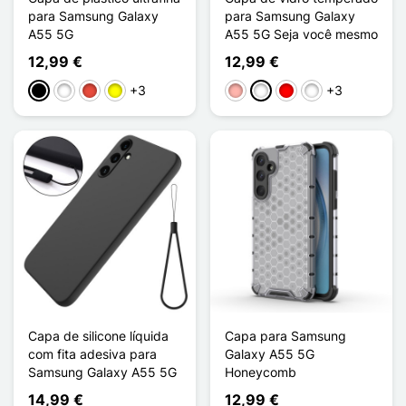
para Samsung Galaxy
para Samsung Galaxy
A55 5G
A55 5G Seja você mesmo
12,99 €
12,99 €
+3
+3
Preto
Branco
Vermelho
Amarelo
Ouro rosa
Bleu/Noir
Rouge / Noir
Cyan/Bleu
Capa de silicone líquida
Capa para Samsung
com fita adesiva para
Galaxy A55 5G
Samsung Galaxy A55 5G
Honeycomb
14,99 €
12,99 €