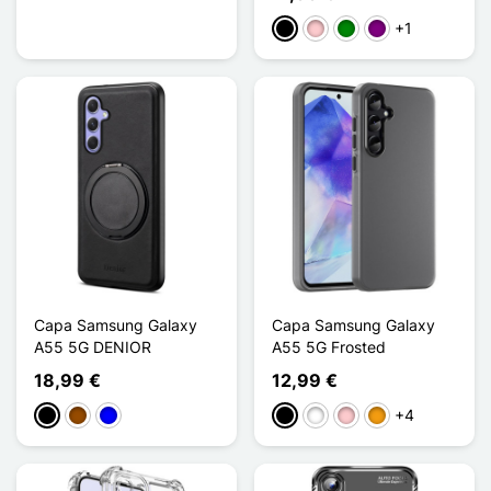
+1
Preto
Rosa
Verde
Púrpura
Capa Samsung Galaxy
Capa Samsung Galaxy
A55 5G DENIOR
A55 5G Frosted
18,99 €
12,99 €
+4
Preto
Castanho
Azul
Preto
Branco
Rosa
Laranja