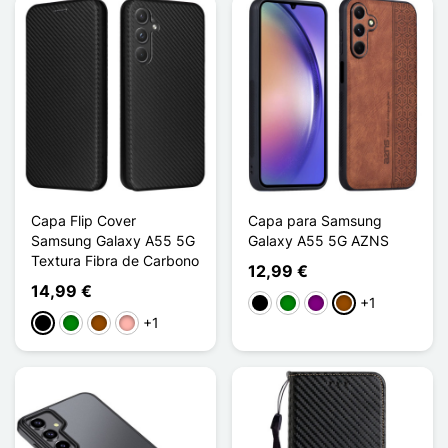
Capa Flip Cover
Capa para Samsung
Samsung Galaxy A55 5G
Galaxy A55 5G AZNS
Textura Fibra de Carbono
12,99 €
14,99 €
+1
Preto
Verde
Púrpura
Castanho
+1
Preto
Verde
Castanho
Ouro rosa