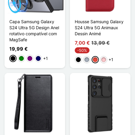
Capa Samsung Galaxy
Housse Samsung Galaxy
S24 Ultra 5G Design Anel
S24 Ultra 5G Animaux
rotativo compatível com
Dessin Animé
MagSafe
7,00 €
13,99 €
19,99 €
-50%
+1
Preto
Verde
Púrpura
Azul marinho
+1
Preto
Cinzento
Vermelho
Rosa