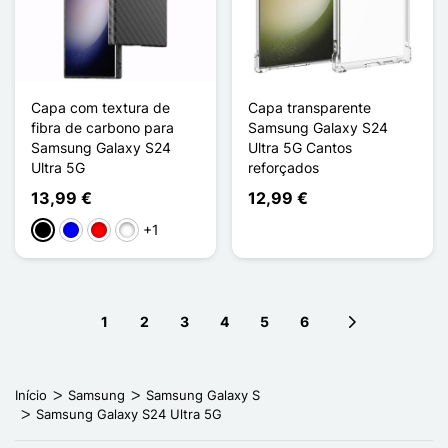
Capa com textura de
Capa transparente
fibra de carbono para
Samsung Galaxy S24
Samsung Galaxy S24
Ultra 5G Cantos
Ultra 5G
reforçados
13,99 €
12,99 €
+1
Preto
Azul
Rouge Noir
Noir Vert
1
2
3
4
5
6
Next page
Início
Samsung
Samsung Galaxy S
Samsung Galaxy S24 Ultra 5G