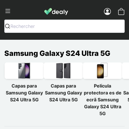
Dealy - Capas e acessórios para smart
Menu
Rechercher
Samsung Galaxy S24 Ultra 5G
Capas para
Capas para
Película
Samsung Galaxy
Samsung Galaxy
protectora es de
Sa
S24 Ultra 5G
S24 Ultra 5G
ecrã Samsung
Galaxy S24 Ultra
5G