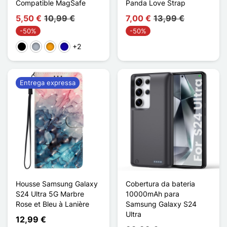
Compatible MagSafe
Panda Love Strap
5,50 €
10,99 €
7,00 €
13,99 €
-50%
-50%
+2
Preto
Cinzento
Laranja
Azul Escuro
Entrega expressa
Housse Samsung Galaxy
Cobertura da bateria
S24 Ultra 5G Marbre
10000mAh para
Rose et Bleu à Lanière
Samsung Galaxy S24
Ultra
12,99 €