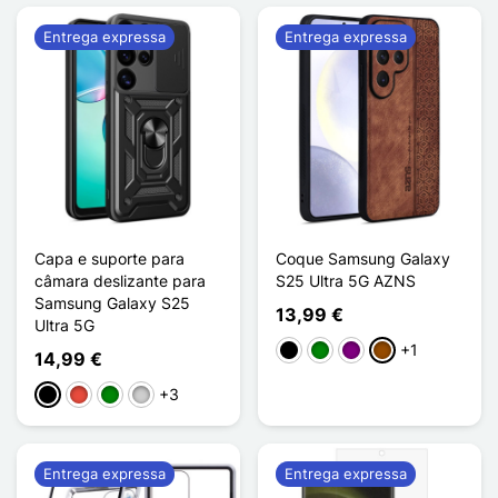
Entrega expressa
Entrega expressa
Capa e suporte para
Coque Samsung Galaxy
câmara deslizante para
S25 Ultra 5G AZNS
Samsung Galaxy S25
13,99 €
Ultra 5G
+1
Preto
Verde
Púrpura
Castanho
14,99 €
+3
Preto
Vermelho
Verde
Prata
Entrega expressa
Entrega expressa