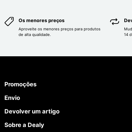
Os menores preços
Dev
Aproveite os menores preços para produtos
Mud
de alta qualidade.
14 d
Promoções
Envio
Devolver um artigo
Sobre a Dealy