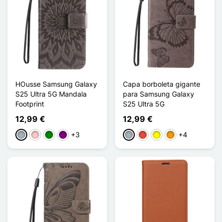
HOusse Samsung Galaxy
Capa borboleta gigante
S25 Ultra 5G Mandala
para Samsung Galaxy
Footprint
S25 Ultra 5G
12,99 €
12,99 €
+3
+4
Cinzento
Rosa
Verde
Púrpura
Cinzento
Vermelho
Amarelo
Laranja