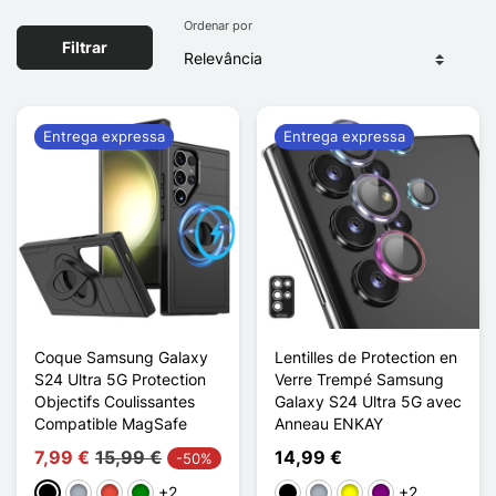
Ordenar por
Filtrar
Entrega expressa
Entrega expressa
Coque Samsung Galaxy
Lentilles de Protection en
S24 Ultra 5G Protection
Verre Trempé Samsung
Objectifs Coulissantes
Galaxy S24 Ultra 5G avec
Compatible MagSafe
Anneau ENKAY
7,99 €
15,99 €
14,99 €
-50%
+2
+2
Preto
Cinzento
Vermelho
Verde
Preto
Cinzento
Amarelo
Púrpura