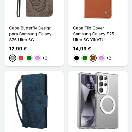
Capa Butterfly Design
Capa Flip Cover
para Samsung Galaxy
Samsung Galaxy S25
S25 Ultra 5G
Ultra 5G YIKATU
12,99 €
14,99 €
+2
+2
Cinzento
Vermelho
Verde
Violeta ligeira
Preto
Verde
Castanho
Violeta ligeira