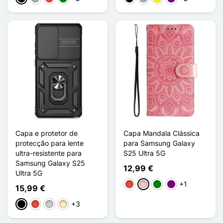
Capa e protetor de
Capa Mandala Clássica
protecção para lente
para Samsung Galaxy
ultra-resistente para
S25 Ultra 5G
Samsung Galaxy S25
12,99 €
Ultra 5G
+1
Vermelho
Rosa
Verde
Púrpura
15,99 €
+3
Preto
Vermelho
Prata
Ouro