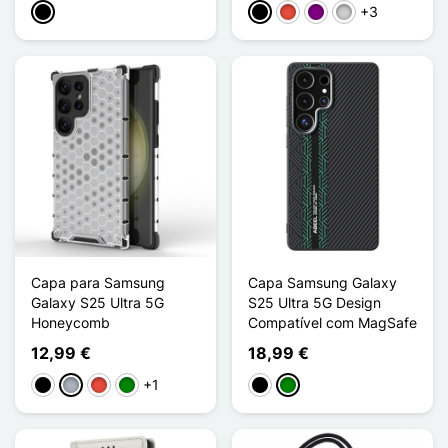
+3
Preto
Preto
Vermelho
Púrpura
Prata
Capa para Samsung
Capa Samsung Galaxy
Galaxy S25 Ultra 5G
S25 Ultra 5G Design
Honeycomb
Compatível com MagSafe
12,99 €
18,99 €
+1
Preto
Cinzento
Vermelho
Verde
Preto
Verde