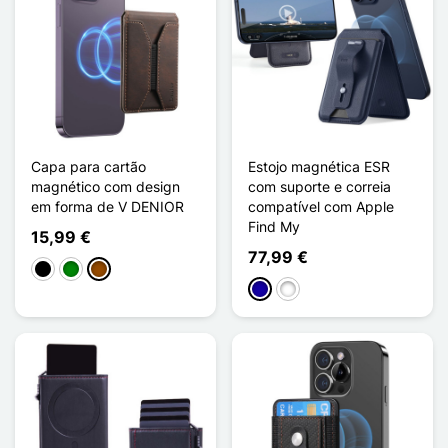
Capa para cartão
Estojo magnética ESR
magnético com design
com suporte e correia
em forma de V DENIOR
compatível com Apple
Find My
15,99 €
77,99 €
Preto
Verde
Castanho
Azul Escuro
Fibre de Carbone Noir