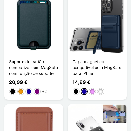
Suporte de cartão
Capa magnética
compatível com MagSafe
compatível com MagSafe
com função de suporte
para iPhne
20,99 €
14,99 €
+2
Preto
Laranja
Azul Escuro
Púrpura
Preto
Azul Escuro
Violeta ligeira
Vert Clair