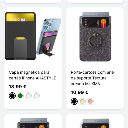
Capa magnética para
Porta-cartões com anel
cartão iPhone AHASTYLE
de suporte Textura
areada MUXMA
18,99 €
10,99 €
Preto
Verde
Bleu Bébé
Bleu Nuit
Preto
Ouro
Ouro rosa