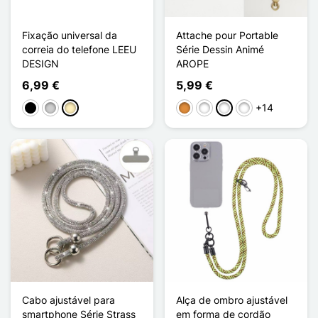
Fixação universal da
Attache pour Portable
correia do telefone LEEU
Série Dessin Animé
DESIGN
AROPE
6,99 €
5,99 €
+14
Preto
Prata
Ouro
Tigre
Cochon
Panda
Cochon Gras
Cabo ajustável para
Alça de ombro ajustável
smartphone Série Strass
em forma de cordão