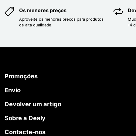
Os menores preços
Dev
Aproveite os menores preços para produtos
Mud
de alta qualidade.
14 d
Promoções
Envio
Devolver um artigo
Sobre a Dealy
Contacte-nos