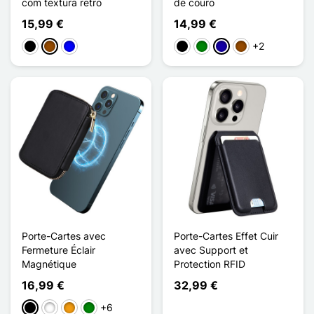
com textura retro
de couro
15,99 €
14,99 €
+2
Preto
Castanho
Azul
Preto
Verde
Azul Escuro
Castanho
Porte-Cartes avec
Porte-Cartes Effet Cuir
Fermeture Éclair
avec Support et
Magnétique
Protection RFID
16,99 €
32,99 €
+6
Preto
Branco
Laranja
Verde