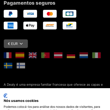
Pagamentos seguros
€ EUR
A Dealy é uma empresa familiar francesa que oferece as capas e
acessórios mais baratos do mercado. Descubra todas as nossas
colecções de capas, estojos, protecções de ecrã e acessórios
para o seu smartphone, tablet, computador ou relógio conectado.
Nós usamos cookies
Desde 2012, apresentamos novidades todos os dias para lhe
Podemos colocá-los para análise dos nossos dados de visitantes, para
oferecer ainda mais opções de escolha. Mais de 600.000 clientes