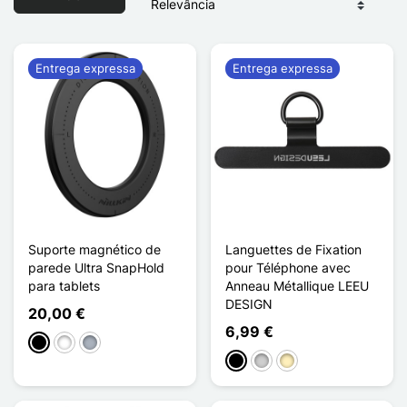
Entrega expressa
Entrega expressa
Suporte magnético de
Languettes de Fixation
parede Ultra SnapHold
pour Téléphone avec
para tablets
Anneau Métallique LEEU
DESIGN
20,00 €
6,99 €
Preto
Branco
Cinzento
Preto
Prata
Ouro