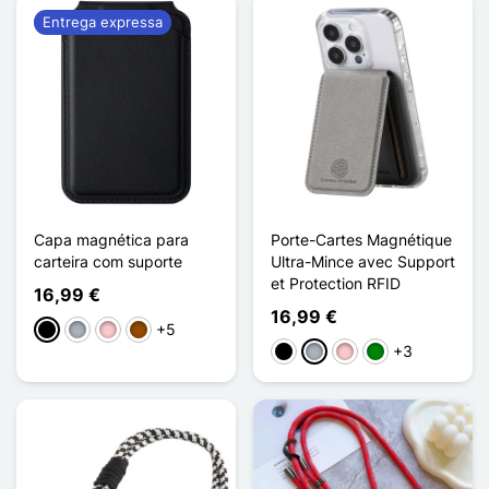
Entrega expressa
Capa magnética para
Porte-Cartes Magnétique
carteira com suporte
Ultra-Mince avec Support
et Protection RFID
16,99 €
16,99 €
+5
Preto
Cinzento
Rosa
Castanho
+3
Preto
Cinzento
Rosa
Verde