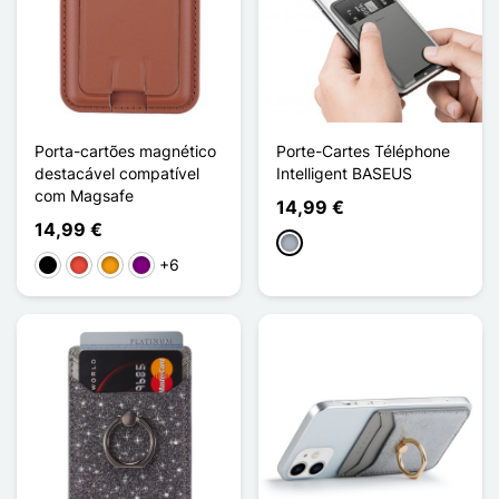
Porta-cartões magnético
Porte-Cartes Téléphone
destacável compatível
Intelligent BASEUS
com Magsafe
14,99 €
14,99 €
Cinzento
+6
Preto
Vermelho
Laranja
Púrpura