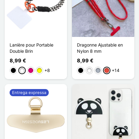
Lanière pour Portable
Dragonne Ajustable en
Double Brin
Nylon 8 mm
8,99 €
8,99 €
+8
+14
Preto
Branco
Magenta
Amarelo
Preto
Branco
Cinzento
Vermelho
Entrega expressa