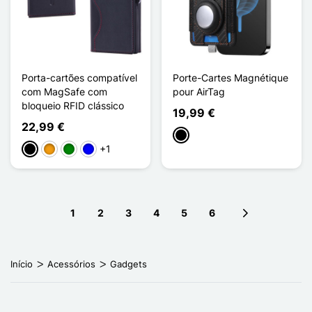
Porta-cartões compatível
Porte-Cartes Magnétique
com MagSafe com
pour AirTag
bloqueio RFID clássico
19,99 €
22,99 €
Preto
+1
Preto
Laranja
Verde
Azul
1
2
3
4
5
6
Next page
Início
Acessórios
Gadgets