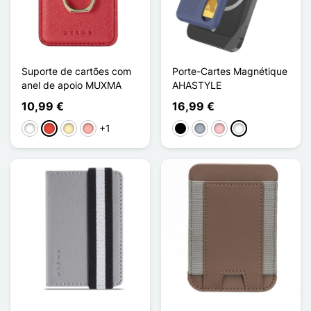
Suporte de cartões com
Porte-Cartes Magnétique
anel de apoio MUXMA
AHASTYLE
10,99 €
16,99 €
+1
Branco
Vermelho
Ouro
Ouro rosa
Preto
Cinzento
Rosa
Bleu Nuit