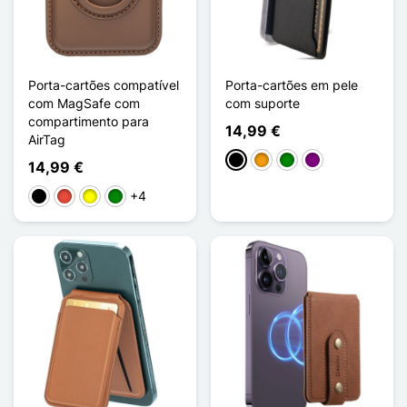
Porta-cartões compatível
Porta-cartões em pele
com MagSafe com
com suporte
compartimento para
14,99 €
AirTag
Preto
Laranja
Verde
Púrpura
14,99 €
+4
Preto
Vermelho
Amarelo
Verde