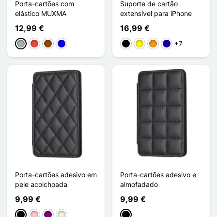
Porta-cartões com
Suporte de cartão
elástico MUXMA
extensível para iPhone
12,99 €
16,99 €
+7
Cinzento
Vermelho
Castanho
Azul
Preto
Amarelo
Laranja
Azul Escuro
Porta-cartões adesivo em
Porta-cartões adesivo e
pele acolchoada
almofadado
9,99 €
9,99 €
Preto
Rosa
Púrpura
Bege
Preto