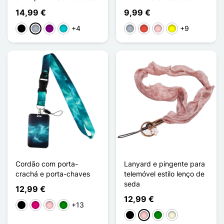
14,99 €
9,99 €
+4
+9
Preto
Cinzento
Púrpura
Turquesa
Cinzento
Vermelho
Rosa
Amarelo
Cordão com porta-
Lanyard e pingente para
crachá e porta-chaves
telemóvel estilo lenço de
seda
12,99 €
12,99 €
+13
Preto
Magenta
Rosa
Verde
Preto
Rosa
Verde
Bege