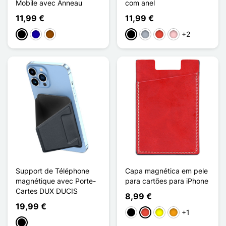
Mobile avec Anneau
com anel
11,99 €
11,99 €
+2
Preto
Azul Escuro
Castanho
Preto
Cinzento
Vermelho
Rosa
Support de Téléphone
Capa magnética em pele
magnétique avec Porte-
para cartões para iPhone
Cartes DUX DUCIS
8,99 €
19,99 €
+1
Preto
Vermelho
Amarelo
Laranja
Preto