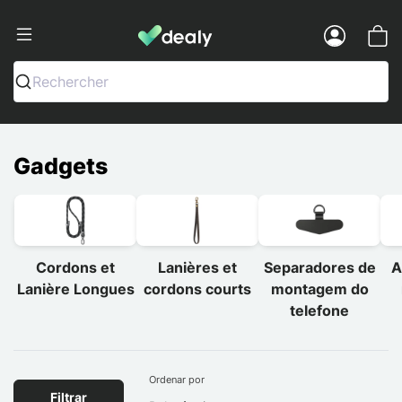
Dealy - Capas e acessórios para smart
Menu
Rechercher
Gadgets
Cordons et
Lanières et
Separadores de
A
Lanière Longues
cordons courts
montagem do
telefone
Ordenar por
Filtrar