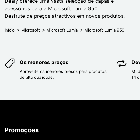
Dealy oferece uma vasta selecção de capas e
acessórios para a Microsoft Lumia 950.
Desfrute de preços atractivos em novos produtos.
Início
Microsoft
Microsoft Lumia
Microsoft Lumia 950
Os menores preços
Dev
Aproveite os menores preços para produtos
Mud
de alta qualidade.
14 d
Promoções