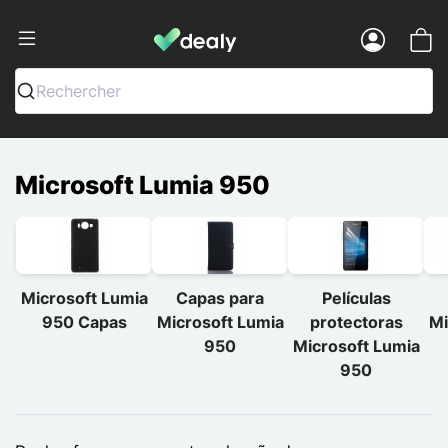
Dealy - Capas e acessórios para smart
Menu
Rechercher
Microsoft Lumia 950
Microsoft Lumia
Capas para
Películas
950 Capas
Microsoft Lumia
protectoras
Mi
950
Microsoft Lumia
950