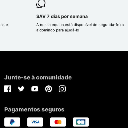
SAV 7 dias por semana
das e
A nossa equipa está disponível de segunda-feira
a domingo para ajudá-lo
Junte-se à comunidade
Facebook
Twitter
Youtube
Pinterest
Instagram
Pagamentos seguros