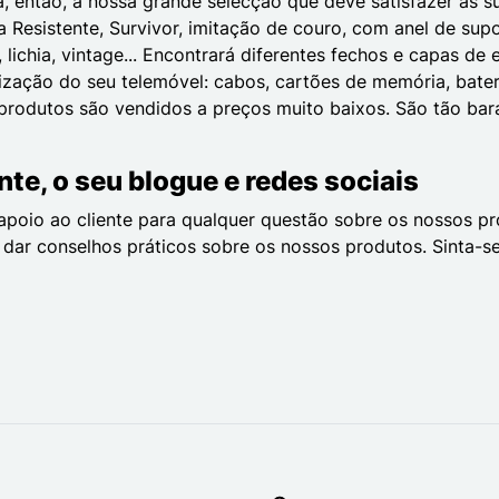
, então, a nossa grande selecção que deve satisfazer as s
ra Resistente, Survivor, imitação de couro, com anel de sup
 lichia, vintage... Encontrará diferentes fechos e capas de
ação do seu telemóvel: cabos, cartões de memória, baterias 
s produtos são vendidos a preços muito baixos. São tão b
nte, o seu blogue e redes sociais
 apoio ao cliente para qualquer questão sobre os nossos 
dar conselhos práticos sobre os nossos produtos. Sinta-s