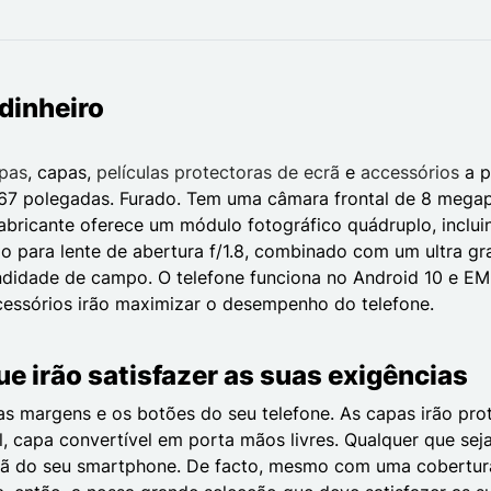
dinheiro
pas
, capas,
películas protectoras de ecrã
e
accessórios
a p
7 polegadas. Furado. Tem uma câmara frontal de 8 megapix
abricante oferece um módulo fotográfico quádruplo, inclu
 para lente de abertura f/1.8, combinado com um ultra gra
didade de campo. O telefone funciona no Android 10 e EMU
 acessórios irão maximizar o desempenho do telefone.
ue irão satisfazer as suas exigências
 as margens e os botões do seu telefone. As capas irão 
el, capa convertível em porta mãos livres. Qualquer que se
ã do seu smartphone. De facto, mesmo com uma cobertura, 