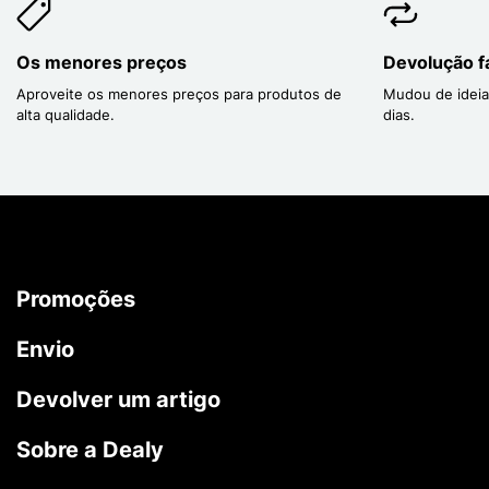
Os menores preços
Devolução fá
Aproveite os menores preços para produtos de
Mudou de ideia
alta qualidade.
dias.
Promoções
Envio
Devolver um artigo
Sobre a Dealy