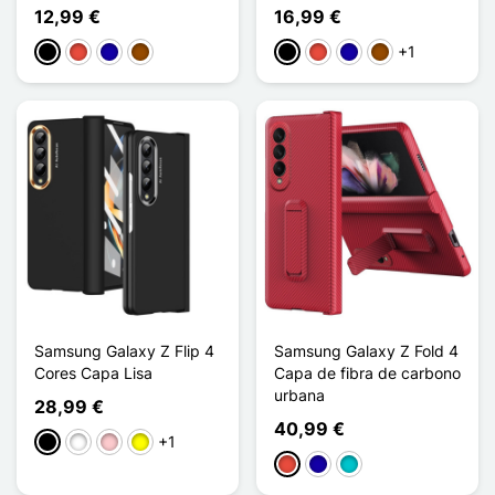
12,99 €
16,99 €
+1
Preto
Vermelho
Azul Escuro
Castanho
Preto
Vermelho
Azul Escuro
Castanho
Samsung Galaxy Z Flip 4
Samsung Galaxy Z Fold 4
Cores Capa Lisa
Capa de fibra de carbono
urbana
28,99 €
40,99 €
+1
Preto
Branco
Rosa
Amarelo
Vermelho
Azul Escuro
Turquesa