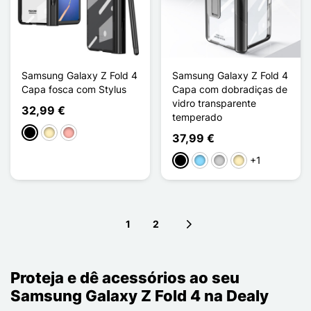
Samsung Galaxy Z Fold 4
Samsung Galaxy Z Fold 4
Capa fosca com Stylus
Capa com dobradiças de
vidro transparente
32,99 €
temperado
Preto
Ouro
Ouro rosa
37,99 €
+1
Preto
Azul Claro
Prata
Ouro
1
2
Next page
Proteja e dê acessórios ao seu
Samsung Galaxy Z Fold 4 na Dealy