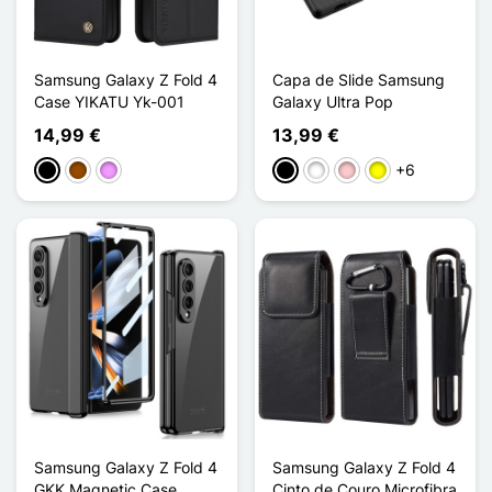
Samsung Galaxy Z Fold 4
Capa de Slide Samsung
Case YIKATU Yk-001
Galaxy Ultra Pop
14,99 €
13,99 €
+6
Preto
Castanho
Violeta ligeira
Preto
Branco
Rosa
Amarelo
Samsung Galaxy Z Fold 4
Samsung Galaxy Z Fold 4
GKK Magnetic Case
Cinto de Couro Microfibra