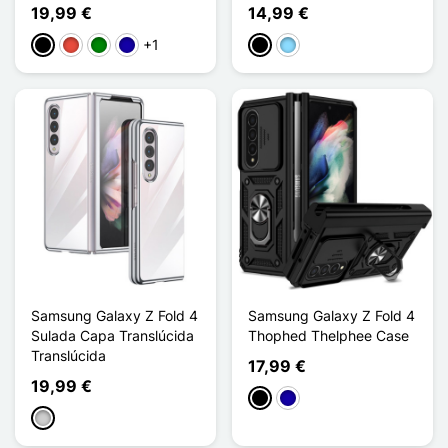
19,99 €
14,99 €
+1
Preto
Vermelho
Verde
Azul Escuro
Preto
Azul Claro
Samsung Galaxy Z Fold 4
Samsung Galaxy Z Fold 4
Sulada Capa Translúcida
Thophed Thelphee Case
Translúcida
17,99 €
19,99 €
Preto
Azul Escuro
Prata