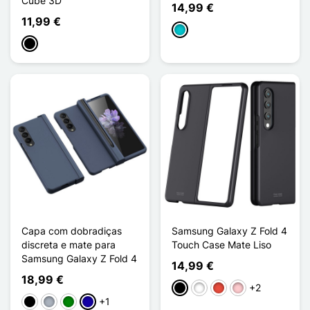
Cube 3D
14,99 €
11,99 €
Turquesa
Preto
Capa com dobradiças
Samsung Galaxy Z Fold 4
discreta e mate para
Touch Case Mate Liso
Samsung Galaxy Z Fold 4
14,99 €
18,99 €
+2
Preto
Branco
Vermelho
Rosa
+1
Preto
Cinzento
Verde
Azul Escuro