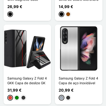
26,99 €
14,99 €
Preto
Preto
Castanho
Samsung Galaxy Z Fold 4
Samsung Galaxy Z Fold 4
GKK Capa de deslize GK
Capa de aço inoxidável
31,99 €
20,99 €
Vermelho
Verde
Cinzento escuro
Cinzento
Cinzento escuro