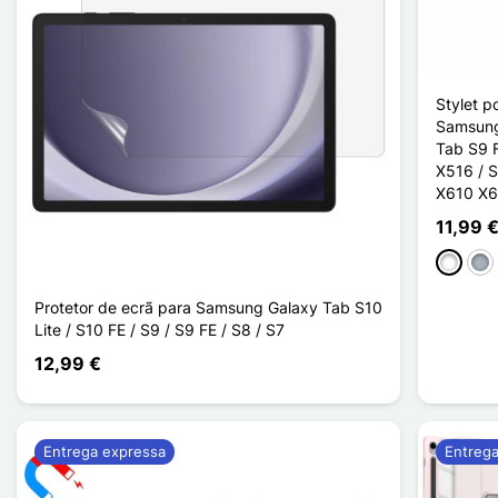
Stylet p
Samsung
Tab S9 
X516 / 
X610 X6
11,99 
Branco
Cin
Protetor de ecrã para Samsung Galaxy Tab S10
Lite / S10 FE / S9 / S9 FE / S8 / S7
12,99 €
Entrega expressa
Entreg