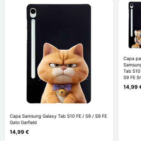
Capa pa
Samsung
Tab S10 
S9 FE Sm
14,99 
Capa Samsung Galaxy Tab S10 FE / S9 / S9 FE
Gato Garfield
14,99 €