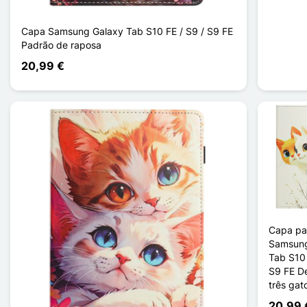
Capa Samsung Galaxy Tab S10 FE / S9 / S9 FE
Padrão de raposa
20,99 €
Capa pa
Samsung
Tab S10 
S9 FE D
três gat
20,99 