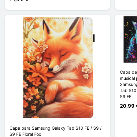
Capa de
musical 
Samsung
Tab S10 
S9 FE
20,99 
Capa para Samsung Galaxy Tab S10 FE / S9 /
S9 FE Floral Fox