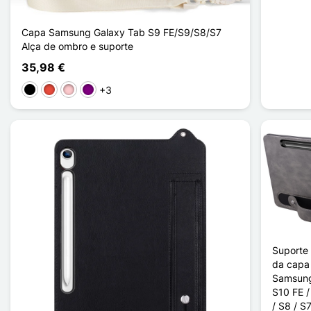
Capa Samsung Galaxy Tab S9 FE/S9/S8/S7
Alça de ombro e suporte
35,98 €
+3
Preto
Vermelho
Rosa
Púrpura
Suporte 
da capa
Samsung
S10 FE /
/ S8 / S