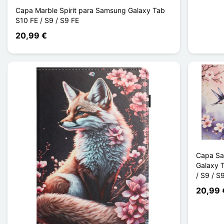
Capa Marble Spirit para Samsung Galaxy Tab
S10 FE / S9 / S9 FE
20,99 €
Capa S
Galaxy 
/ S9 / S
20,99 