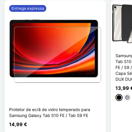
Entrega expressa
Samsung
Tab S10 
FE / S9 
Capa Sé
DUX DU
13,99 
Preto
Cin
Protetor de ecrã de vidro temperado para
Samsung Galaxy Tab S10 FE / Tab S9 FE
14,99 €