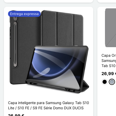
Entrega expressa
Capa Or
Samsung
Tab S10
26,99 
Preto
Cin
Capa inteligente para Samsung Galaxy Tab S10
Lite / S10 FE / S9 FE Série Domo DUX DUCIS
26,99 €