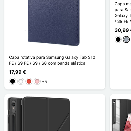
Capa ma
para Sa
Galaxy 
/ S9 FE 
30,99 
Preto
Cin
Capa rotativa para Samsung Galaxy Tab S10
FE / S9 FE / S9 / S8 com banda elástica
17,99 €
+5
Preto
Branco
Vermelho
Rosa