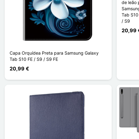
de leão 
Samsung
Tab S10 
/ S9
20,99 
Capa Orquídea Preta para Samsung Galaxy
Tab S10 FE / S9 / S9 FE
20,99 €