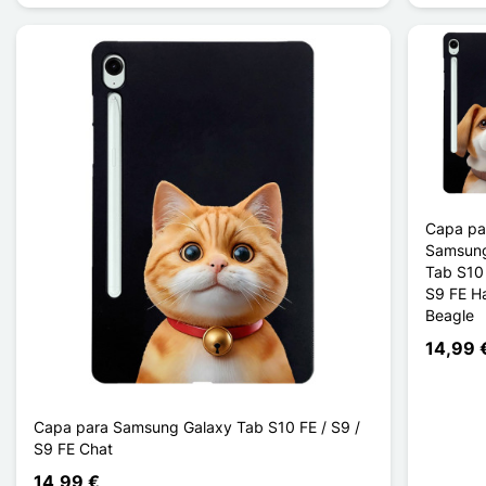
Capa pa
Samsung
Tab S10 
S9 FE Ha
Beagle
14,99 
Capa para Samsung Galaxy Tab S10 FE / S9 /
S9 FE Chat
14,99 €