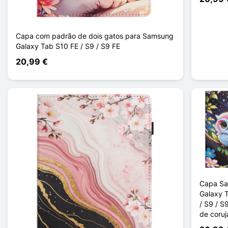
Capa com padrão de dois gatos para Samsung
Galaxy Tab S10 FE / S9 / S9 FE
20,99 €
Capa S
Galaxy 
/ S9 / S
de coruj