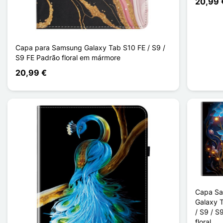
20,99 
Capa para Samsung Galaxy Tab S10 FE / S9 /
S9 FE Padrão floral em mármore
20,99 €
Capa S
Galaxy 
/ S9 / S
floral