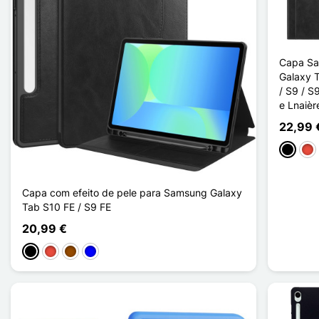
Capa S
Galaxy 
/ S9 / S
e Lnaièr
22,99 
Preto
Ver
Capa com efeito de pele para Samsung Galaxy
Tab S10 FE / S9 FE
20,99 €
Preto
Vermelho
Castanho
Azul