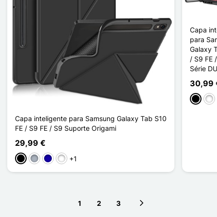
Capa int
para Sa
Galaxy 
/ S9 FE
Série D
30,99 
Preto
Ros
Capa inteligente para Samsung Galaxy Tab S10
FE / S9 FE / S9 Suporte Origami
29,99 €
+1
Preto
Cinzento
Azul Escuro
Bleu Ciel
1
2
3
Next page