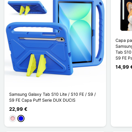
Capa pa
Samsung
Tab S10 
S9 FE P
14,99 
Samsung Galaxy Tab S10 Lite / S10 FE / S9 /
S9 FE Capa Puff Serie DUX DUCIS
22,99 €
Rosa
Azul