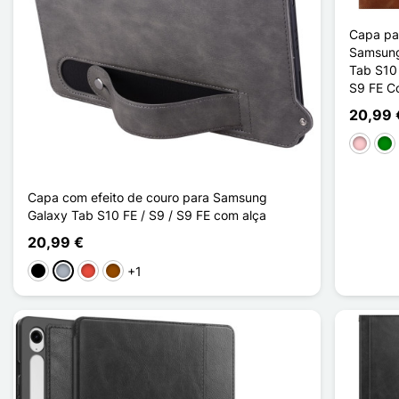
Capa pa
Samsung
Tab S10 
S9 FE C
20,99 
Rosa
Ver
Capa com efeito de couro para Samsung
Galaxy Tab S10 FE / S9 / S9 FE com alça
20,99 €
+1
Preto
Cinzento
Vermelho
Castanho