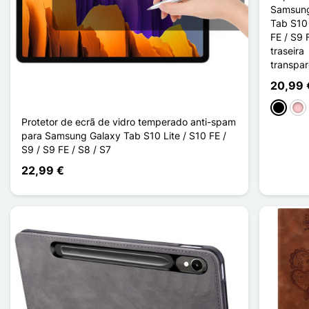
Samsung
Tab S10 
FE / S9 
traseira
transpar
20,99 
Preto
Ros
Protetor de ecrã de vidro temperado anti-spam
para Samsung Galaxy Tab S10 Lite / S10 FE /
S9 / S9 FE / S8 / S7
22,99 €