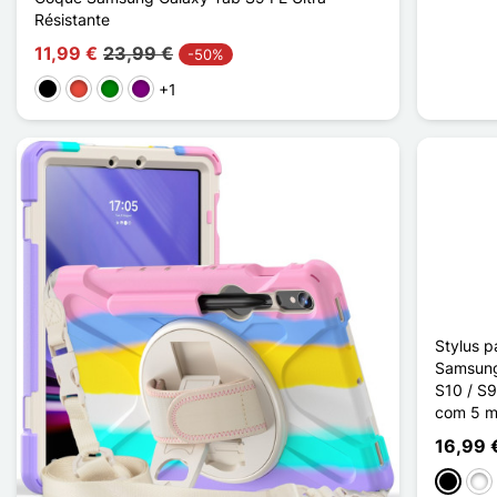
Résistante
11,99 €
23,99 €
-50%
+1
Preto
Vermelho
Verde
Púrpura
Stylus p
Samsung
S10 / S9
com 5 m
16,99 
Preto
Bra