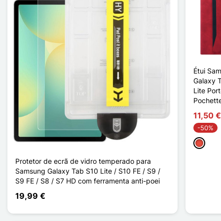
Étui Sa
Galaxy 
Lite Port
Pochette
11,50 €
-50%
Vermelh
Protetor de ecrã de vidro temperado para
Samsung Galaxy Tab S10 Lite / S10 FE / S9 /
S9 FE / S8 / S7 HD com ferramenta anti-poei
19,99 €