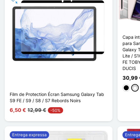
Capa int
para Sa
Galaxy 
Lite / S
FE TOBY
DUCIS
30,99 
Preto
Ros
Film de Protection Écran Samsung Galaxy Tab
S9 FE / S9 / S8 / S7 Rebords Noirs
6,50 €
12,99 €
-50%
Entrega expressa
Entreg