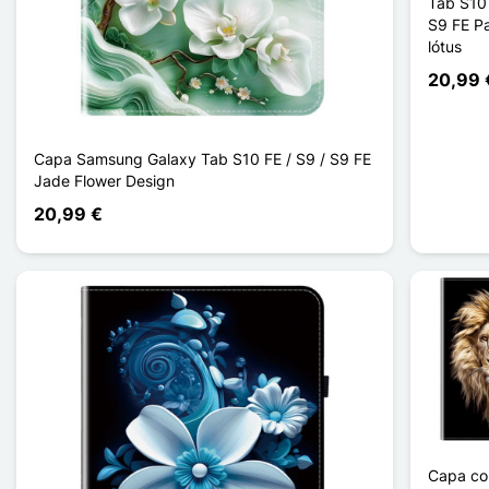
Tab S10 
S9 FE P
lótus
20,99 
Capa Samsung Galaxy Tab S10 FE / S9 / S9 FE
Jade Flower Design
20,99 €
Capa co