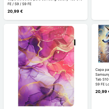
FE / S9 / S9 FE
20,99 €
Capa pa
Samsung
Tab S10 
S9 FE L
20,99 