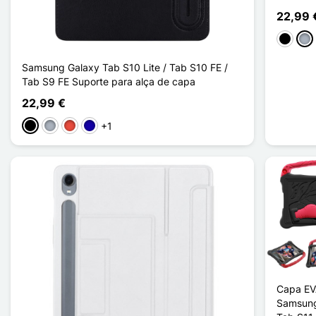
22,99 
Preto
Cin
Samsung Galaxy Tab S10 Lite / Tab S10 FE /
Tab S9 FE Suporte para alça de capa
22,99 €
+1
Preto
Cinzento
Vermelho
Azul Escuro
Capa EV
Samsung