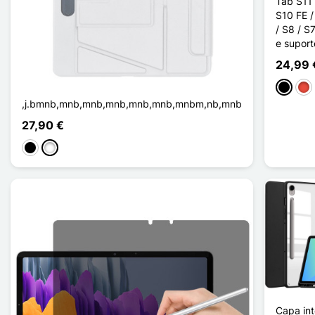
Tab S11 
S10 FE /
/ S8 / 
e suport
24,99 
Preto
Ver
,j.bmnb,mnb,mnb,mnb,mnb,mnb,mnbm,nb,mnb
27,90 €
Preto
Branco
Capa int