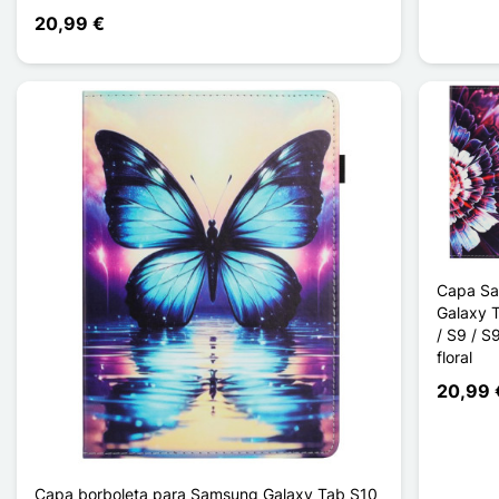
20,99 €
Capa S
Galaxy 
/ S9 / S
floral
20,99 
Capa borboleta para Samsung Galaxy Tab S10