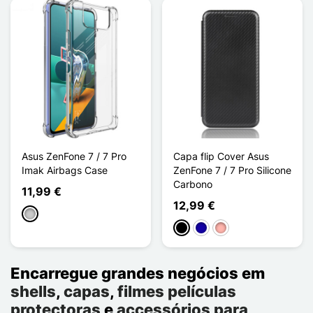
Asus ZenFone 7 / 7 Pro
Capa flip Cover Asus
Imak Airbags Case
ZenFone 7 / 7 Pro Silicone
Carbono
11,99 €
12,99 €
Transparente
Preto
Azul Escuro
Ouro rosa
Encarregue grandes negócios em
shells
,
capas
,
filmes películas
protectoras
e
accessórios para