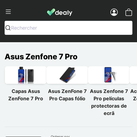
Dealy - Capas e acessórios para smart
Menu
Rechercher
Asus Zenfone 7 Pro
Capas Asus
Asus ZenFone 7
Asus Zenfone 7
Ac
ZenFone 7 Pro
Pro Capas fólio
Pro películas
Z
protectoras de
ecrã
Ordenar por