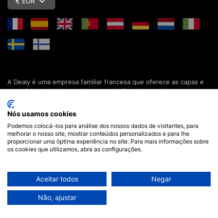
€ EUR
A Dealy é uma empresa familiar francesa que oferece as capas e
acessórios mais baratos do mercado. Descubra todas as nossas
colecções de capas, estojos, protecções de ecrã e acessórios
para o seu smartphone, tablet, computador ou relógio conectado.
Nós usamos cookies
Desde 2012, apresentamos novidades todos os dias para lhe
Podemos colocá-los para análise dos nossos dados de visitantes, para
oferecer ainda mais opções de escolha. Mais de 600.000 clientes
melhorar o nosso site, mostrar conteúdos personalizados e para lhe
em França e em todo o mundo já confiam na Dealy. Se tiver
proporcionar uma óptima experiência no site. Para mais informações sobre
alguma pergunta, a nossa equipa está disponível 7 dias por
os cookies que utilizamos, abra as configurações.
semana para a responder.
Aceitar todos
Negar
Aviso legal
•
Termos e Condições Gerais de Compra
© 2026 Dealy - Todos os direitos reservados
Não, ajustar