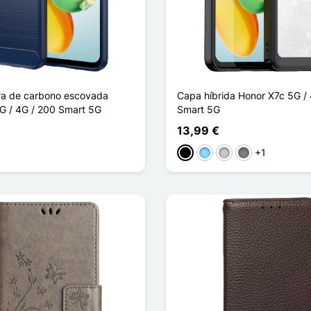
ra de carbono escovada
Capa híbrida Honor X7c 5G /
G / 4G / 200 Smart 5G
Smart 5G
13,99 €
+1
ho
l
Preto
Azul Claro
Transparente
Gris Transparen