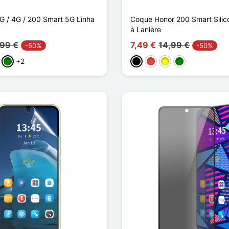
G / 4G / 200 Smart 5G Linha
Coque Honor 200 Smart Silic
à Lanière
,99 €
7,49 €
14,99 €
-50%
-50%
+2
ho
sa
Verde
Preto
Vermelho
Amarelo
Verde