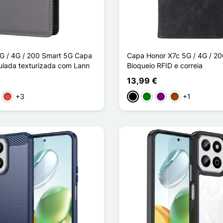
G / 4G / 200 Smart 5G Capa
Capa Honor X7c 5G / 4G / 2
ulada texturizada com Lann
Bloqueio RFID e correia
13,99 €
+3
+1
zento
Vermelho
Preto
Verde
Púrpura
Castanho