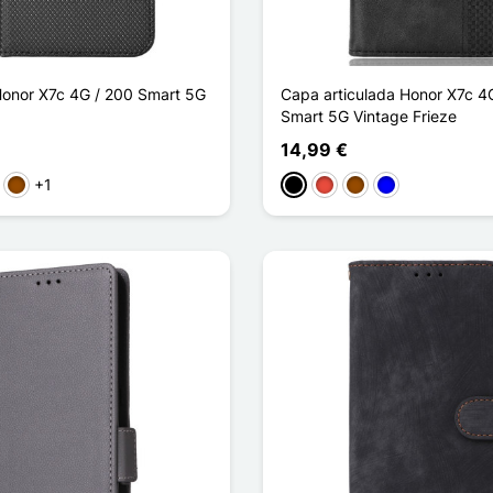
onor X7c 4G / 200 Smart 5G
Capa articulada Honor X7c 4
Smart 5G Vintage Frieze
14,99 €
+1
rpura
Castanho
Preto
Vermelho
Castanho
Azul