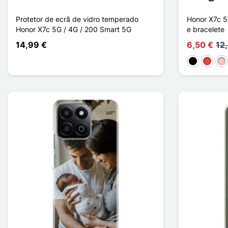
Protetor de ecrã de vidro temperado
Honor X7c 5
Honor X7c 5G / 4G / 200 Smart 5G
e bracelete
14,99 €
6,50 €
12
Preto
Vermel
Ro