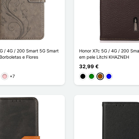
G / 4G / 200 Smart 5G Smart
Honor X7c 5G / 4G / 200 Sm
Borboletas e Flores
em pele Litchi KHAZNEH
32,99 €
+7
to
rmelho
Rosa
Preto
Verde
Castanho
Azul