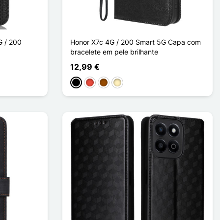
G / 200
Honor X7c 4G / 200 Smart 5G Capa com
bracelete em pele brilhante
12,99 €
Preto
Vermelho
Castanho
Ouro