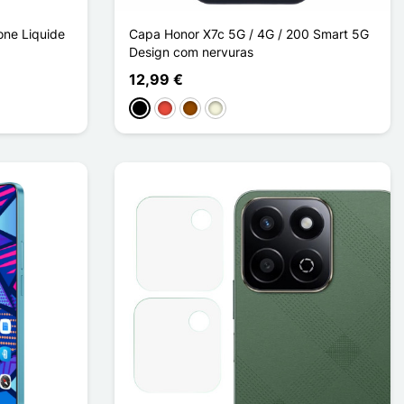
one Liquide
Capa Honor X7c 5G / 4G / 200 Smart 5G
Design com nervuras
12,99 €
Preto
Vermelho
Castanho
Bege