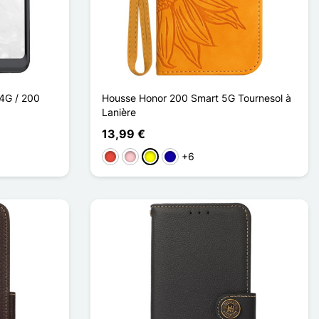
 4G / 200
Housse Honor 200 Smart 5G Tournesol à
Lanière
13,99 €
+6
t
Vermelho
Rosa
Amarelo
Azul Escuro