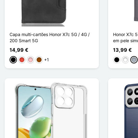
Capa multi-cartões Honor X7c 5G / 4G /
Honor X7c 5
200 Smart 5G
em pele sim
14,99 €
13,99 €
+1
Preto
Vermelho
Rosa
Castanho
Preto
Branco
Cin