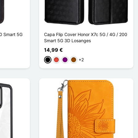
00 Smart 5G
Capa Flip Cover Honor X7c 5G / 4G / 200
Smart 5G 3D Losanges
14,99 €
+2
Preto
Vermelho
Púrpura
Castanho