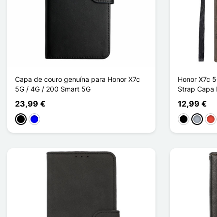
Capa de couro genuína para Honor X7c
Honor X7c 5
5G / 4G / 200 Smart 5G
Strap Capa 
23,99 €
12,99 €
Preto
Azul
Preto
Cinzen
Ve