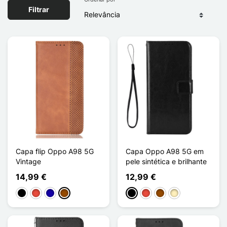
Filtrar
Capa flip Oppo A98 5G
Capa Oppo A98 5G em
Vintage
pele sintética e brilhante
14,99 €
12,99 €
Preto
Vermelho
Azul Escuro
Castanho
Preto
Vermelho
Castanho
Ouro