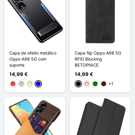
Capa de efeito metálico
Capa flip Oppo A98 5G
Oppo A98 5G com
RFID Blocking
suporte
BETOPNICE
14,99 €
14,99 €
+1
Vermelho
Prata
Ouro
Azul
Preto
Rosa
Verde
Castanho escuro