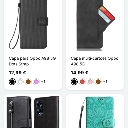
Capa para Oppo A98 5G
Capa multi-cartões Oppo
Dots Strap
A98 5G
12,99 €
14,99 €
+1
+1
Preto
Branco
Castanho
Violeta ligeira
Preto
Vermelho
Rosa
Castanho