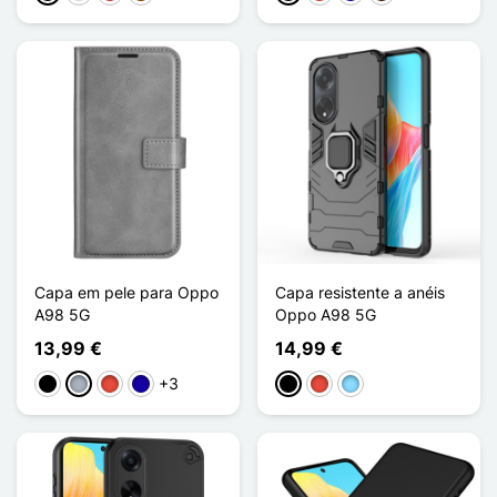
Capa em pele para Oppo
Capa resistente a anéis
A98 5G
Oppo A98 5G
13,99 €
14,99 €
+3
Preto
Cinzento
Vermelho
Azul Escuro
Preto
Vermelho
Azul Claro