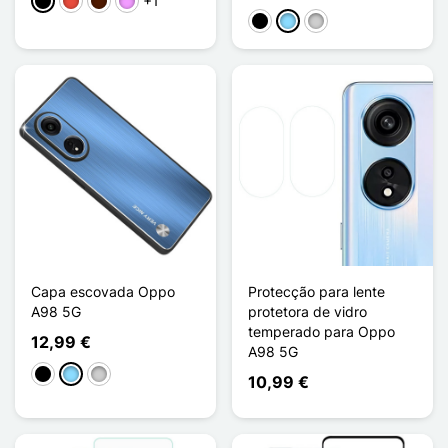
+1
Preto
Vermelho
Castanho escuro
Violeta ligeira
Preto
Azul Claro
Prata
Capa escovada Oppo
Protecção para lente
A98 5G
protetora de vidro
temperado para Oppo
12,99 €
A98 5G
Preto
Azul Claro
Prata
10,99 €