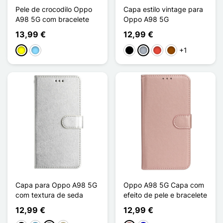
Pele de crocodilo Oppo
Capa estilo vintage para
A98 5G com bracelete
Oppo A98 5G
13,99 €
12,99 €
+1
Amarelo
Azul Claro
Preto
Cinzento
Vermelho
Castanho
Capa para Oppo A98 5G
Oppo A98 5G Capa com
com textura de seda
efeito de pele e bracelete
12,99 €
12,99 €