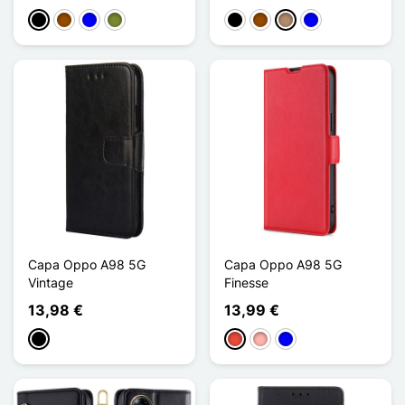
Preto
Castanho
Azul
Khaki
Preto
Castanho
Taupe
Azul
Capa Oppo A98 5G
Capa Oppo A98 5G
Vintage
Finesse
13,98 €
13,99 €
Preto
Vermelho
Ouro rosa
Azul