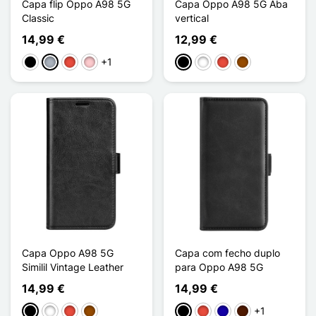
Capa flip Oppo A98 5G
Capa Oppo A98 5G Aba
Classic
vertical
14,99 €
12,99 €
+1
Preto
Cinzento
Vermelho
Rosa
Preto
Branco
Vermelho
Castanho
Capa Oppo A98 5G
Capa com fecho duplo
Similil Vintage Leather
para Oppo A98 5G
14,99 €
14,99 €
+1
Preto
Branco
Vermelho
Castanho
Preto
Vermelho
Azul Escuro
Castanho escuro