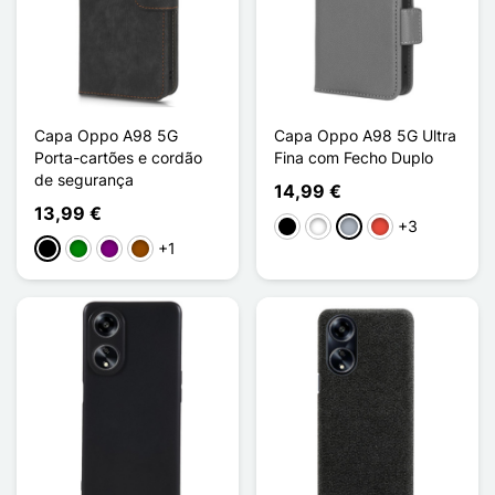
Capa Oppo A98 5G
Capa Oppo A98 5G Ultra
Porta-cartões e cordão
Fina com Fecho Duplo
de segurança
14,99 €
13,99 €
+3
Preto
Branco
Cinzento
Vermelho
+1
Preto
Verde
Púrpura
Castanho