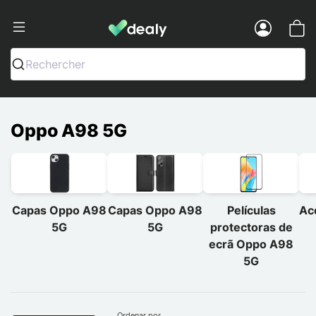
Dealy - Capas e acessórios para smart
Menu
Rechercher
Oppo A98 5G
Capas Oppo A98
Capas Oppo A98
Películas
Ac
5G
5G
protectoras de
ecrã Oppo A98
5G
Ordenar por