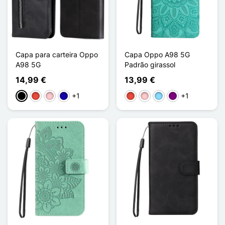
Capa para carteira Oppo
Capa Oppo A98 5G
A98 5G
Padrão girassol
14,99 €
13,99 €
+1
+1
Preto
Vermelho
Rosa
Azul Escuro
Vermelho
Rosa
Azul Claro
Púrpura