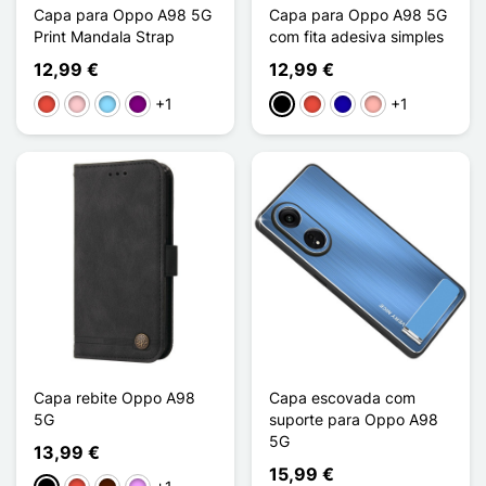
Capa para Oppo A98 5G
Capa para Oppo A98 5G
Print Mandala Strap
com fita adesiva simples
12,99 €
12,99 €
+1
+1
Vermelho
Rosa
Azul Claro
Púrpura
Preto
Vermelho
Azul Escuro
Ouro rosa
Capa rebite Oppo A98
Capa escovada com
5G
suporte para Oppo A98
5G
13,99 €
15,99 €