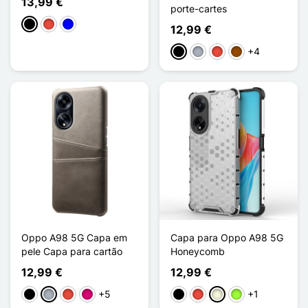
13,99 €
porte-cartes
Preto
Vermelho
Azul
12,99 €
+4
Preto
Cinzento
Vermelho
Castanho
Oppo A98 5G Capa em
Capa para Oppo A98 5G
pele Capa para cartão
Honeycomb
12,99 €
12,99 €
+5
+1
Preto
Cinzento
Vermelho
Magenta
Preto
Vermelho
Bege
Verde maçã