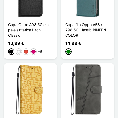
Capa Oppo A98 5G em
Capa flip Oppo A58 /
pele sintética Litchi
A98 5G Classic BINFEN
Classic
COLOR
13,99 €
14,99 €
+5
Preto
Branco
Vermelho
Magenta
Verde