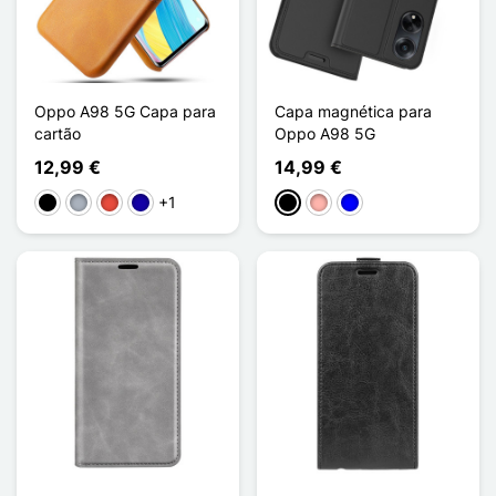
Oppo A98 5G Capa para
Capa magnética para
cartão
Oppo A98 5G
12,99 €
14,99 €
+1
Preto
Cinzento
Vermelho
Azul Escuro
Preto
Ouro rosa
Azul