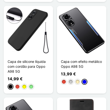
Capa de silicone líquida
Capa com efeito metálico
com cordão para Oppo
Oppo A98 5G
A98 5G
13,99 €
14,99 €
Vermelho
Prata
Ouro
Azul
Preto
Vermelho
Amarelo
Verde claro