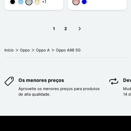
+1
Preto
Azul Claro
Prata
Ouro
Ouro rosa
Azul
1
2
Next page
Início
Oppo
Oppo A
Oppo A98 5G
Os menores preços
Dev
Aproveite os menores preços para produtos
Mud
de alta qualidade.
14 d