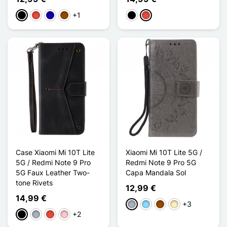
+1
Preto
Vermelho
Azul Escuro
Castanho
Preto
Vermelho
Case Xiaomi Mi 10T Lite
Xiaomi Mi 10T Lite 5G /
5G / Redmi Note 9 Pro
Redmi Note 9 Pro 5G
5G Faux Leather Two-
Capa Mandala Sol
tone Rivets
12,99 €
14,99 €
+3
Cinzento
Azul Claro
Castanho
Ouro
+2
Preto
Cinzento
Vermelho
Rosa