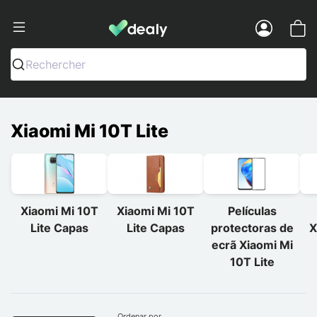
Dealy - Capas e acessórios para smart
Menu
Rechercher
Xiaomi Mi 10T Lite
Xiaomi Mi 10T
Xiaomi Mi 10T
Películas
Lite Capas
Lite Capas
protectoras de
X
ecrã Xiaomi Mi
10T Lite
Ordenar por