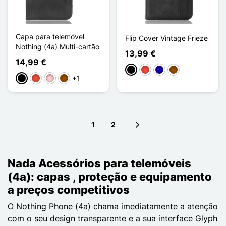
Capa para telemóvel
Flip Cover Vintage Frieze
Nothing (4a) Multi-cartão
13,99 €
14,99 €
Preto
Vermelho
Azul Escuro
Castanho
+1
Preto
Vermelho
Rosa
Castanho
1
2
Next page
Nada Acessórios para telemóveis
(4a): capas , proteção e equipamento
a preços competitivos
O Nothing Phone (4a) chama imediatamente a atenção
com o seu design transparente e a sua interface Glyph