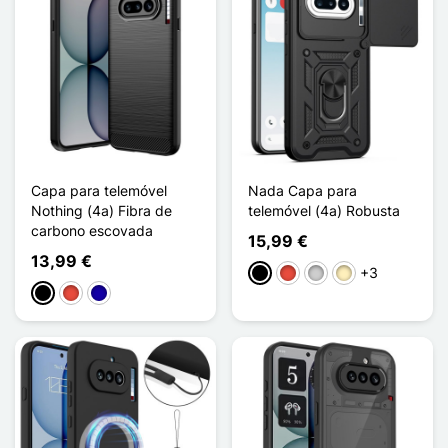
Capa para telemóvel
Nada Capa para
Nothing (4a) Fibra de
telemóvel (4a) Robusta
carbono escovada
15,99 €
13,99 €
+3
Preto
Vermelho
Prata
Ouro
Preto
Vermelho
Azul Escuro