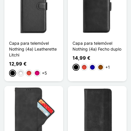
Capa para telemóvel
Capa para telemóvel
Nothing (4a) Leatherette
Nothing (4a) Fecho duplo
Litchi
14,99 €
12,99 €
+1
Preto
Vermelho
Azul Escuro
Castanho
+5
Preto
Branco
Vermelho
Magenta