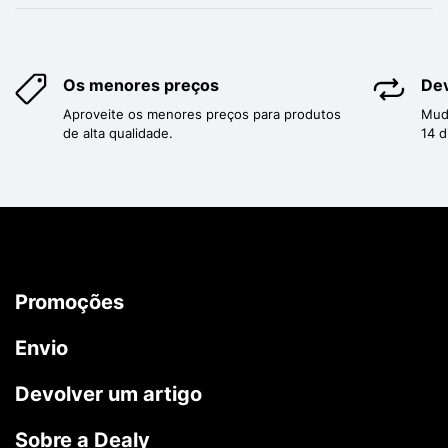
Os menores preços
Dev
Aproveite os menores preços para produtos
Mud
de alta qualidade.
14 d
Promoções
Envio
Devolver um artigo
Sobre a Dealy