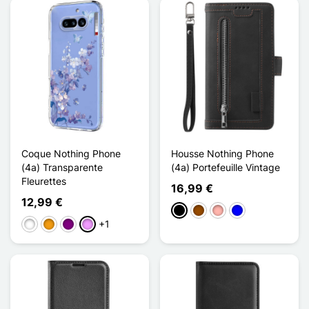
Coque Nothing Phone
Housse Nothing Phone
(4a) Transparente
(4a) Portefeuille Vintage
Fleurettes
16,99 €
12,99 €
Preto
Castanho
Ouro rosa
Azul
+1
Branco
Laranja
Púrpura
Violeta ligeira