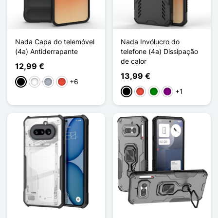
Nada Capa do telemóvel
Nada Invólucro do
(4a) Antiderrapante
telefone (4a) Dissipação
de calor
12,99 €
13,99 €
+6
Preto
Branco
Cinzento
Vermelho
+1
Preto
Vermelho
Verde
Púrpura