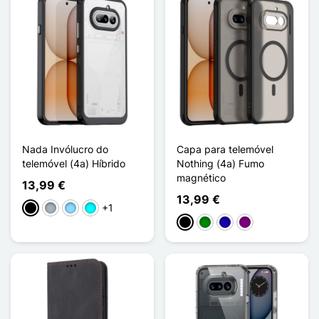
Nada Invólucro do
Capa para telemóvel
telemóvel (4a) Híbrido
Nothing (4a) Fumo
magnético
13,99 €
13,99 €
+1
Preto
Cinzento
Azul Claro
Ciano
Preto
Verde
Azul Escuro
Púrpura