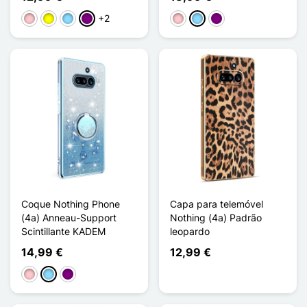
+2
Rosa
Amarelo
Azul Claro
Púrpura
Rosa
Azul Claro
Púrpura
Coque Nothing Phone
Capa para telemóvel
(4a) Anneau-Support
Nothing (4a) Padrão
Scintillante KADEM
leopardo
14,99 €
12,99 €
Rosa
Azul Claro
Púrpura