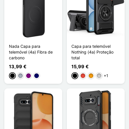
Nada Capa para
Capa para telemóvel
telemóvel (4a) Fibra de
Nothing (4a) Proteção
carbono
total
13,99 €
15,99 €
+1
Preto
Cinzento
Púrpura
Azul marinho
Preto
Vermelho
Laranja
Prata