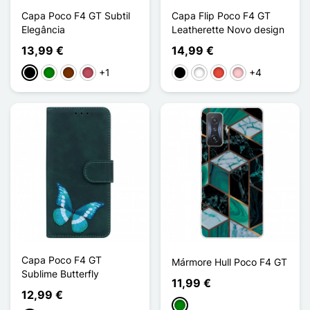
Capa Poco F4 GT Subtil
Capa Flip Poco F4 GT
Elegância
Leatherette Novo design
13,99 €
14,99 €
+1
+4
Preto
Verde
Café
Rosa escuro
Preto
Branco
Vermelho
Rosa
Capa Poco F4 GT
Mármore Hull Poco F4 GT
Sublime Butterfly
11,99 €
12,99 €
Verde