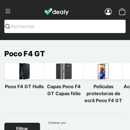
Dealy - Capas e acessórios para smart
Menu
Rechercher
Poco F4 GT
Poco F4 GT Hulls
Capas Poco F4
Películas
Ac
GT Capas fólio
protectoras de
ecrã Poco F4 GT
Ordenar por
Filtrar