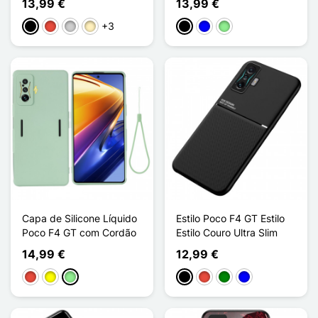
13,99 €
13,99 €
+3
Preto
Vermelho
Prata
Ouro
Preto
Azul
Verde claro
Capa de Silicone Líquido
Estilo Poco F4 GT Estilo
Poco F4 GT com Cordão
Estilo Couro Ultra Slim
14,99 €
12,99 €
Vermelho
Amarelo
Verde claro
Preto
Vermelho
Verde
Azul