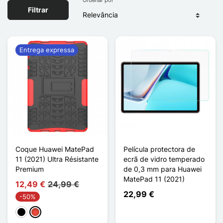
Filtrar
Entrega expressa
Coque Huawei MatePad
Película protectora de
11 (2021) Ultra Résistante
ecrã de vidro temperado
Premium
de 0,3 mm para Huawei
MatePad 11 (2021)
12,49 €
24,99 €
22,99 €
-50%
Preto
Vermelho