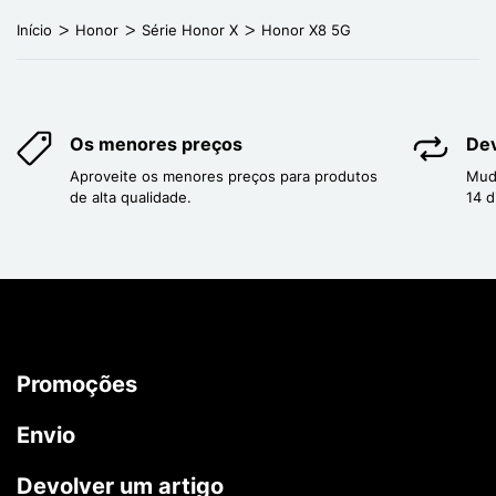
Início
Honor
Série Honor X
Honor X8 5G
Os menores preços
Dev
Aproveite os menores preços para produtos
Mud
de alta qualidade.
14 d
Promoções
Envio
Devolver um artigo