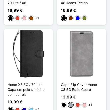
70 Lite / X8
X8 Jeans Tecido
16,99 €
16,99 €
+1
Preto
Vermelho
Rosa
Castanho
Preto
Café
Azul
Khaki
Honor X8 5G / 70 Lite
Capa Flip Cover Honor
Capa em pele sintética
X8 5G Estilo Couro
com correia
13,99 €
13,99 €
+1
Preto
Cinzento
Vermelho
Rosa
+2