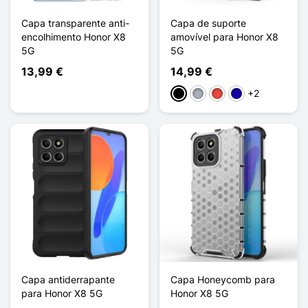
Capa transparente anti-
Capa de suporte
encolhimento Honor X8
amovível para Honor X8
5G
5G
13,99 €
14,99 €
+2
Preto
Cinzento
Vermelho
Azul Escuro
Capa antiderrapante
Capa Honeycomb para
para Honor X8 5G
Honor X8 5G