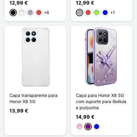
12,99 €
12,99 €
+6
+1
Preto
Branco
Cinzento
Vermelho
Cinzento
Vermelho
Verde maçã
Azul
Capa transparente para
Capa para Honor X8 5G
Honor X8 5G
com suporte para libélula
e purpurina
13,99 €
14,99 €
Rosa
Púrpura
Azul