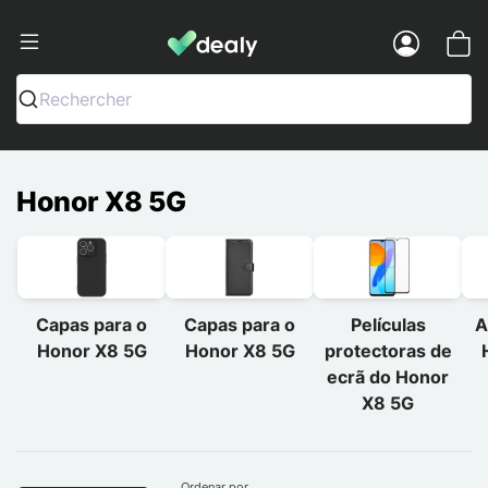
Dealy - Capas e acessórios para smart
Menu
Rechercher
Honor X8 5G
Capas para o
Capas para o
Películas
A
Honor X8 5G
Honor X8 5G
protectoras de
ecrã do Honor
X8 5G
Ordenar por