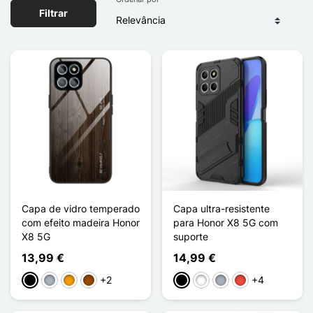
Filtrar
Capa de vidro temperado
Capa ultra-resistente
com efeito madeira Honor
para Honor X8 5G com
X8 5G
suporte
13,99 €
14,99 €
+2
+4
Preto
Cinzento
Laranja
Castanho
Preto
Branco
Cinzento
Vermelho