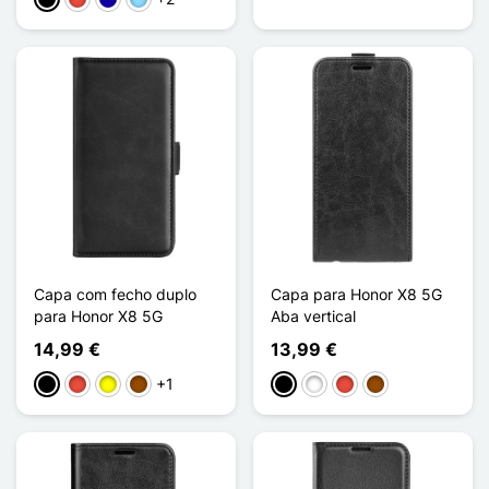
Preto
Vermelho
Azul Escuro
Azul Claro
Capa com fecho duplo
Capa para Honor X8 5G
para Honor X8 5G
Aba vertical
14,99 €
13,99 €
+1
Preto
Vermelho
Amarelo
Castanho
Preto
Branco
Vermelho
Castanho