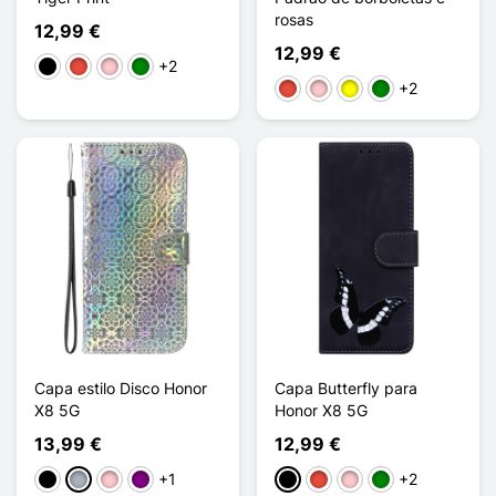
rosas
12,99 €
12,99 €
+2
Preto
Vermelho
Rosa
Verde
+2
Vermelho
Rosa
Amarelo
Verde
Capa estilo Disco Honor
Capa Butterfly para
X8 5G
Honor X8 5G
13,99 €
12,99 €
+1
+2
Preto
Cinzento
Rosa
Púrpura
Preto
Vermelho
Rosa
Verde