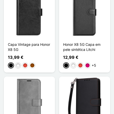
Capa Vintage para Honor
Honor X8 5G Capa em
X8 5G
pele sintética Litchi
13,99 €
12,99 €
+5
Preto
Branco
Vermelho
Castanho
Preto
Branco
Vermelho
Magenta