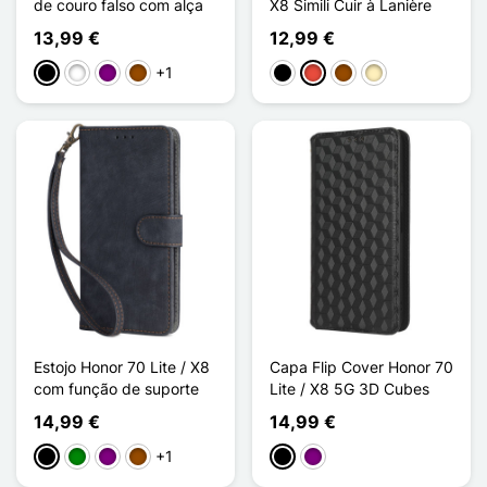
de couro falso com alça
X8 Simili Cuir à Lanière
13,99 €
12,99 €
+1
Preto
Branco
Púrpura
Castanho
Preto
Vermelho
Castanho
Ouro
Estojo Honor 70 Lite / X8
Capa Flip Cover Honor 70
com função de suporte
Lite / X8 5G 3D Cubes
14,99 €
14,99 €
+1
Preto
Verde
Púrpura
Castanho
Preto
Púrpura