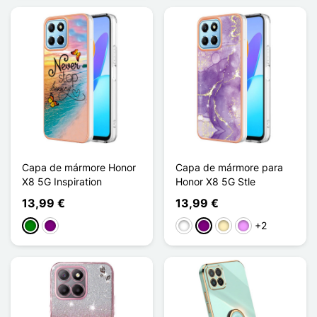
Capa de mármore Honor
Capa de mármore para
X8 5G Inspiration
Honor X8 5G Stle
13,99 €
13,99 €
+2
Verde
Púrpura
Branco
Púrpura
Ouro
Violeta ligeira