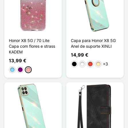
Honor X8 5G / 70 Lite
Capa para Honor X8 5G
Capa com flores e strass
Anel de suporte XINLI
KADEM
14,99 €
13,99 €
+3
Preto
Branco
Vermelho
Ouro
Azul Claro
Púrpura
Ouro rosa