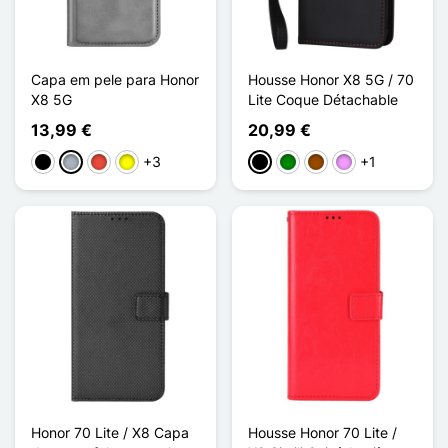
Capa em pele para Honor
Housse Honor X8 5G / 70
X8 5G
Lite Coque Détachable
13,99 €
20,99 €
+3
+1
Preto
Cinzento
Vermelho
Amarelo
Preto
Verde
Castanho
Violeta ligeira
Honor 70 Lite / X8 Capa
Housse Honor 70 Lite /