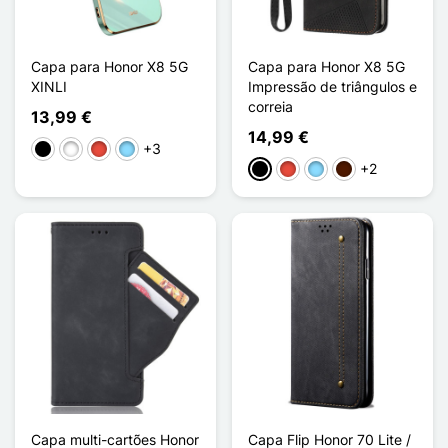
Capa para Honor X8 5G
Capa para Honor X8 5G
XINLI
Impressão de triângulos e
correia
13,99 €
14,99 €
+3
Preto
Branco
Vermelho
Azul Claro
+2
Preto
Vermelho
Azul Claro
Castanho escuro
Capa multi-cartões Honor
Capa Flip Honor 70 Lite /