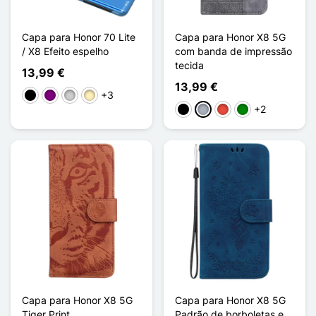
Capa para Honor 70 Lite
Capa para Honor X8 5G
/ X8 Efeito espelho
com banda de impressão
tecida
13,99 €
13,99 €
+3
Preto
Púrpura
Prata
Ouro
+2
Preto
Cinzento
Vermelho
Verde
Capa para Honor X8 5G
Capa para Honor X8 5G
Tiger Print
Padrão de borboletas e