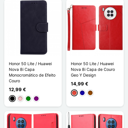
Honor 50 Lite / Huawei
Honor 50 Lite / Huawei
Nova 8i Capa
Nova 8i Capa de Couro
Monocromático de Efeito
Geo Y Design
Couro
14,99 €
12,99 €
Vermelho
Azul Escuro
Castanho
Preto
Rosa
Verde
Púrpura