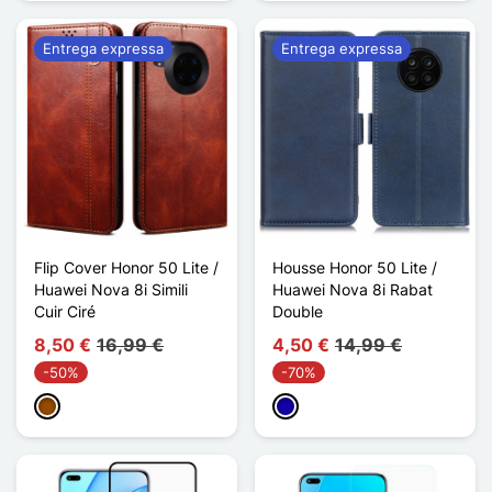
Entrega expressa
Entrega expressa
Flip Cover Honor 50 Lite /
Housse Honor 50 Lite /
Huawei Nova 8i Simili
Huawei Nova 8i Rabat
Cuir Ciré
Double
8,50 €
16,99 €
4,50 €
14,99 €
-50%
-70%
Castanho
Azul Escuro