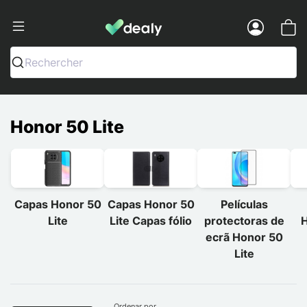
Dealy - Capas e acessórios para smart
Menu
Rechercher
Honor 50 Lite
Capas Honor 50
Capas Honor 50
Películas
Lite
Lite Capas fólio
protectoras de
H
ecrã Honor 50
Lite
Ordenar por