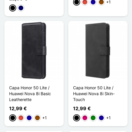
+1
Preto
Vermelho
Azul Escuro
Castanho
Preto
Azul marinho
Capa Honor 50 Lite /
Capa Honor 50 Lite /
Huawei Nova 8i Basic
Huawei Nova 8i Skin-
Leatherette
Touch
12,99 €
12,99 €
+1
+1
Preto
Vermelho
Azul Escuro
Castanho
Preto
Magenta
Verde
Azul Escuro