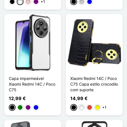
+1
Preto
Branco
Rosa
Púrpura
Preto
Prata
Azul
Capa impermeável
Xiaomi Redmi 14C / Poco
Xiaomi Redmi 14C / Poco
C75 Capa estilo crocodilo
C75
com suporte
12,99 €
14,99 €
+1
Preto
Verde
Púrpura
Azul
Preto
Branco
Vermelho
Amarelo