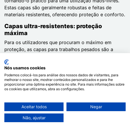
tornando-o prático para uma utilização mãos-livres.
Estas capas são geralmente robustas e feitas de
materiais resistentes, oferecendo proteção e conforto.
Capas ultra-resistentes: proteção
máxima
Para os utilizadores que procuram o máximo em
proteção, as capas para trabalhos pesados são a
escolha perfeita. Concebidas para suportar as
condições mais extremas, são frequentemente
Nós usamos cookies
fabricadas com materiais reforçados, como
Podemos colocá-los para análise dos nossos dados de visitantes, para
policarbonato ou TPU de qualidade militar. Estas
melhorar o nosso site, mostrar conteúdos personalizados e para lhe
capas protegem não só contra choques violentos, mas
proporcionar uma óptima experiência no site. Para mais informações sobre
os cookies que utilizamos, abra as configurações.
também contra poeira, água e outros elementos que
podem danificar o telemóvel.
Aceitar todos
Negar
Capas personalizadas: tão únicas como
você
Não, ajustar
Por fim, Dealy dá-lhe a possibilidade de criar capas