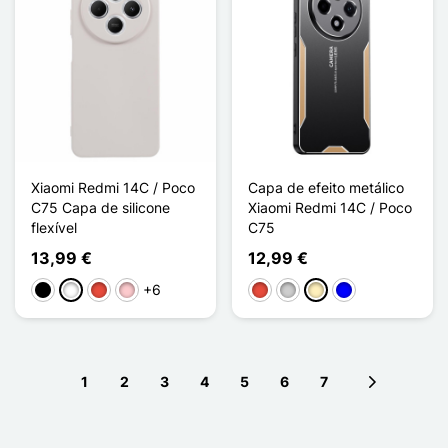
Xiaomi Redmi 14C / Poco
Capa de efeito metálico
C75 Capa de silicone
Xiaomi Redmi 14C / Poco
flexível
C75
13,99 €
12,99 €
+6
Preto
Branco
Vermelho
Rosa
Vermelho
Prata
Ouro
Azul
1
2
3
4
5
6
7
Next page