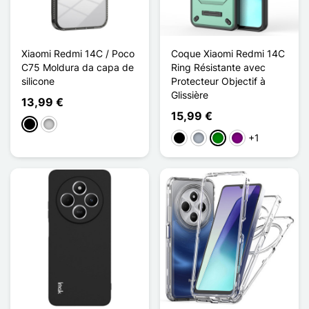
Xiaomi Redmi 14C / Poco
Coque Xiaomi Redmi 14C
C75 Moldura da capa de
Ring Résistante avec
silicone
Protecteur Objectif à
Glissière
13,99 €
15,99 €
Preto
Transparente
+1
Preto
Cinzento
Verde
Púrpura