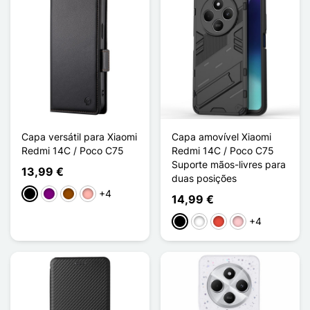
Capa versátil para Xiaomi
Capa amovível Xiaomi
Redmi 14C / Poco C75
Redmi 14C / Poco C75
Suporte mãos-livres para
13,99 €
duas posições
+4
Preto
Púrpura
Castanho
Ouro rosa
14,99 €
+4
Preto
Branco
Vermelho
Rosa