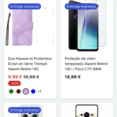
Entrega expressa
Entrega expressa
Duo Housse et Protecteur
Proteção de vidro
Écran en Verre Trempé
temperado Xiaomi Redmi
Xiaomi Redmi 14C
14C / Poco C75 IMAK
9,99 €
19,99 €
14,99 €
-50%
+1
Verde
Castanho escuro
Violeta ligeira
Azul
Entrega expressa