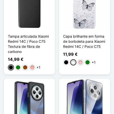
Tampa articulada Xiaomi
Capa brilhante em forma
Redmi 14C / Poco C75
de borboleta para Xiaomi
Textura de fibra de
Redmi 14C / Poco C75
carbono
11,99 €
14,99 €
+1
Preto
Branco
Rosa
Verde
+1
Preto
Verde
Castanho
Ouro rosa