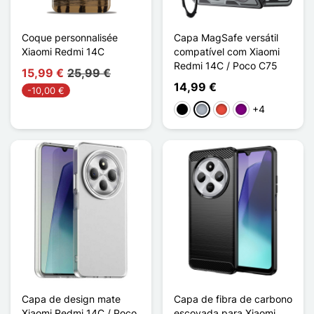
Coque personnalisée
Capa MagSafe versátil
Xiaomi Redmi 14C
compatível com Xiaomi
Redmi 14C / Poco C75
15,99 €
25,99 €
14,99 €
-10,00 €
+4
Preto
Cinzento
Vermelho
Púrpura
Capa de design mate
Capa de fibra de carbono
Xiaomi Redmi 14C / Poco
escovada para Xiaomi