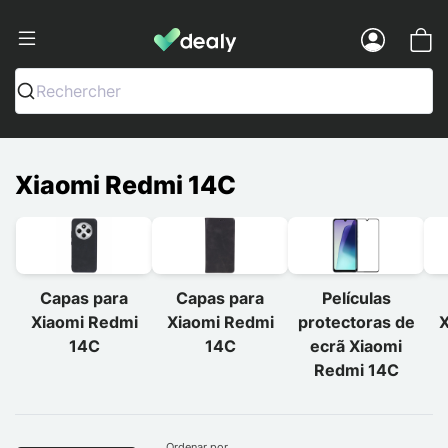
Dealy - Capas e acessórios para smart
Menu
Rechercher
Xiaomi Redmi 14C
Capas para
Capas para
Películas
Xiaomi Redmi
Xiaomi Redmi
protectoras de
X
14C
14C
ecrã Xiaomi
Redmi 14C
Ordenar por