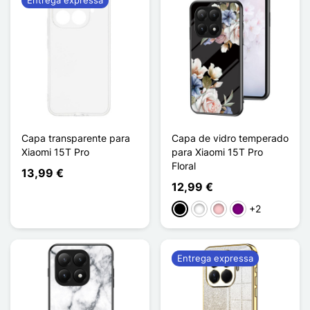
Capa transparente para
Capa de vidro temperado
Xiaomi 15T Pro
para Xiaomi 15T Pro
Floral
13,99 €
12,99 €
+2
Preto
Branco
Rosa
Púrpura
Entrega expressa