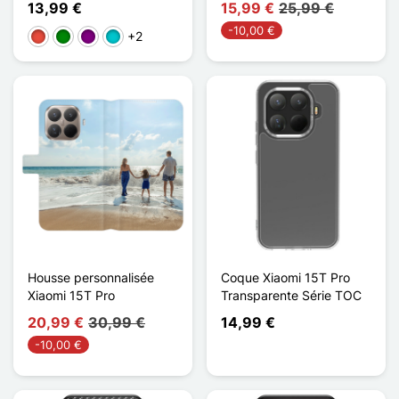
13,99 €
15,99 €
25,99 €
-10,00 €
+2
Vermelho
Verde
Púrpura
Turquesa
Housse personnalisée
Coque Xiaomi 15T Pro
Xiaomi 15T Pro
Transparente Série TOC
20,99 €
30,99 €
14,99 €
-10,00 €