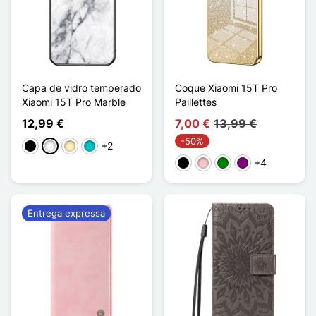
Capa de vidro temperado
Coque Xiaomi 15T Pro
Xiaomi 15T Pro Marble
Paillettes
12,99 €
7,00 €
13,99 €
-50%
+2
Preto
Branco
Ouro
Turquesa
+4
Preto
Rosa
Verde
Púrpura
Entrega expressa