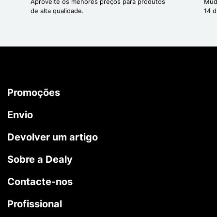
Aproveite os menores preços para produtos
Mud
de alta qualidade.
14 d
Promoções
Envio
Devolver um artigo
Sobre a Dealy
Contacte-nos
Profissional