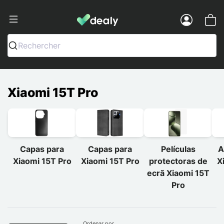
Dealy - Capas e acessórios para smart
Menu
Rechercher
Xiaomi 15T Pro
Capas para
Capas para
Películas
A
Xiaomi 15T Pro
Xiaomi 15T Pro
protectoras de
X
ecrã Xiaomi 15T
Pro
Ordenar por