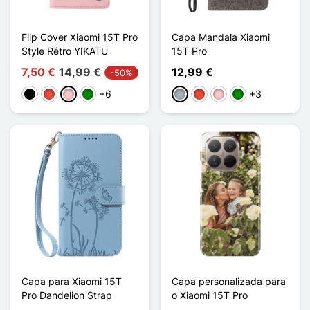
Flip Cover Xiaomi 15T Pro
Capa Mandala Xiaomi
Style Rétro YIKATU
15T Pro
7,50 €
14,99 €
12,99 €
-50%
+6
+3
Preto
Vermelho
Rosa
Verde
Cinzento
Vermelho
Rosa
Verde
Capa para Xiaomi 15T
Capa personalizada para
Pro Dandelion Strap
o Xiaomi 15T Pro