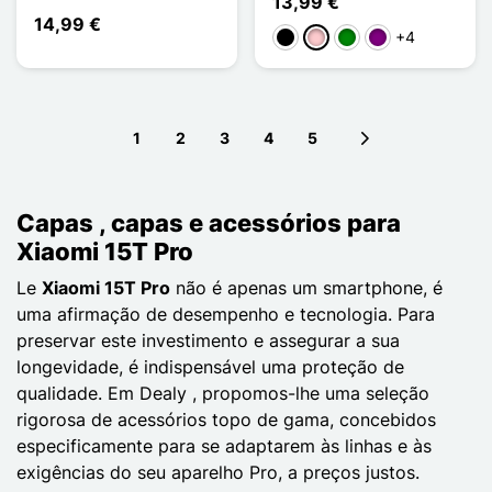
13,99 €
14,99 €
+4
Preto
Rosa
Verde
Púrpura
1
2
3
4
5
Next page
Capas , capas e acessórios para
Xiaomi 15T Pro
Le
Xiaomi 15T Pro
não é apenas um smartphone, é
uma afirmação de desempenho e tecnologia. Para
preservar este investimento e assegurar a sua
longevidade, é indispensável uma proteção de
qualidade. Em Dealy , propomos-lhe uma seleção
rigorosa de acessórios topo de gama, concebidos
especificamente para se adaptarem às linhas e às
exigências do seu aparelho Pro, a preços justos.