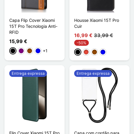
Capa Flip Cover Xiaomi
Housse Xiaomi 15T Pro
15T Pro Tecnologia Anti-
Cuir
RFID
16,99 €
33,99 €
15,99 €
-50%
+1
Preto
Púrpura
Castanho
Azul
Preto
Vermelho
Castanho
Azul
Entrega expressa
Entrega expressa
Flip Cover Xiaomi 15T Pro
Capa com cordão para