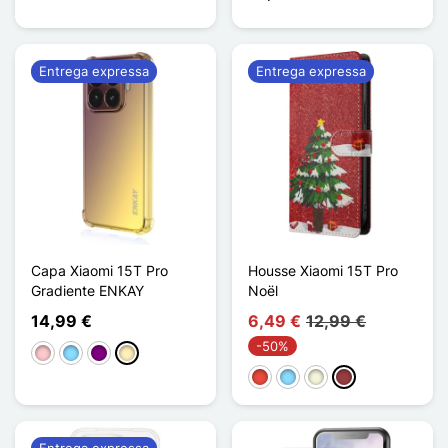
Entrega expressa
Entrega expressa
Capa Xiaomi 15T Pro
Housse Xiaomi 15T Pro
Gradiente ENKAY
Noël
14,99 €
6,49 €
12,99 €
-50%
Rosa
Azul Claro
Púrpura
Ouro
Vermelho
Azul Claro
Bege
Vermelho escuro
Entrega expressa