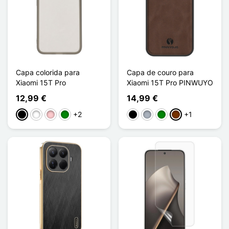
Capa colorida para
Capa de couro para
Xiaomi 15T Pro
Xiaomi 15T Pro PINWUYO
12,99 €
14,99 €
+2
+1
Preto
Branco
Rosa
Verde
Preto
Cinzento
Verde
Café