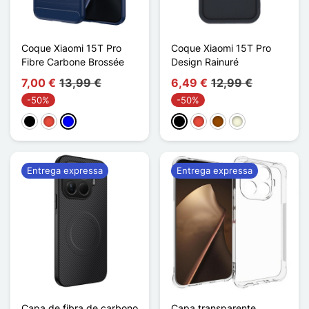
Coque Xiaomi 15T Pro
Coque Xiaomi 15T Pro
Fibre Carbone Brossée
Design Rainuré
7,00 €
13,99 €
6,49 €
12,99 €
-50%
-50%
Preto
Vermelho
Azul
Preto
Vermelho
Castanho
Bege
Entrega expressa
Entrega expressa
Capa de fibra de carbono
Capa transparente