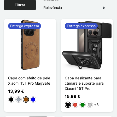
Filtrar
Entrega expressa
Entrega expressa
Capa com efeito de pele
Capa deslizante para
Xiaomi 15T Pro MagSafe
câmara e suporte para
Xiaomi 15T Pro
13,99 €
15,99 €
Preto
Cinzento
Castanho
Azul
+3
Preto
Vermelho
Verde
Prata