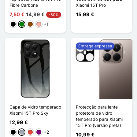
Fibre Carbone
Xiaomi 15T Pro
7,50 €
14,99 €
15,99 €
-50%
+1
Preto
Verde
Castanho
Ouro rosa
Entrega expressa
Capa de vidro temperado
Protecção para lente
Xiaomi 15T Pro Sky
protetora de vidro
temperado para Xiaomi
12,99 €
15T Pro (versão preta)
+2
Preto
Cinzento
Vermelho
Púrpura
10,99 €