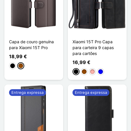
Capa de couro genuína
Xiaomi 15T Pro Capa
para Xiaomi 15T Pro
para carteira 9 capas
para cartões
18,99 €
16,99 €
Preto
Castanho
Preto
Castanho
Ouro rosa
Azul
Entrega expressa
Entrega expressa