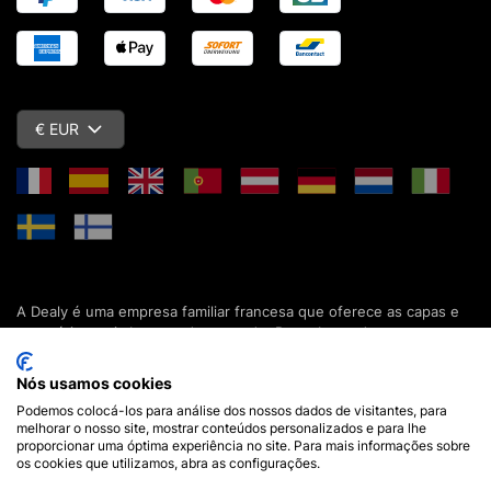
€ EUR
A Dealy é uma empresa familiar francesa que oferece as capas e
acessórios mais baratos do mercado. Descubra todas as nossas
colecções de capas, estojos, protecções de ecrã e acessórios
para o seu smartphone, tablet, computador ou relógio conectado.
Nós usamos cookies
Desde 2012, apresentamos novidades todos os dias para lhe
Podemos colocá-los para análise dos nossos dados de visitantes, para
oferecer ainda mais opções de escolha. Mais de 600.000 clientes
melhorar o nosso site, mostrar conteúdos personalizados e para lhe
em França e em todo o mundo já confiam na Dealy. Se tiver
proporcionar uma óptima experiência no site. Para mais informações sobre
alguma pergunta, a nossa equipa está disponível 7 dias por
os cookies que utilizamos, abra as configurações.
semana para a responder.