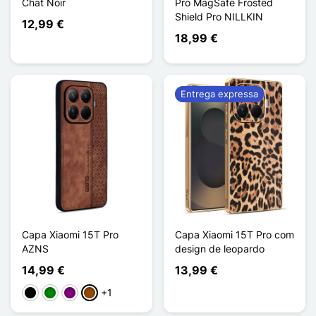
Chat Noir
Pro MagSafe Frosted
Shield Pro NILLKIN
12,99 €
18,99 €
Entrega expressa
Capa Xiaomi 15T Pro
Capa Xiaomi 15T Pro com
AZNS
design de leopardo
14,99 €
13,99 €
+1
Preto
Verde
Púrpura
Castanho