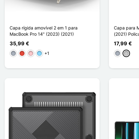
Capa rígida amovível 2 em 1 para
Capa para M
MacBook Pro 14" (2023) (2021)
(2021) Poli
35,99 €
17,99 €
+1
Cinzento
Vermelho
Rosa
Azul Claro
Cinzento
Transp