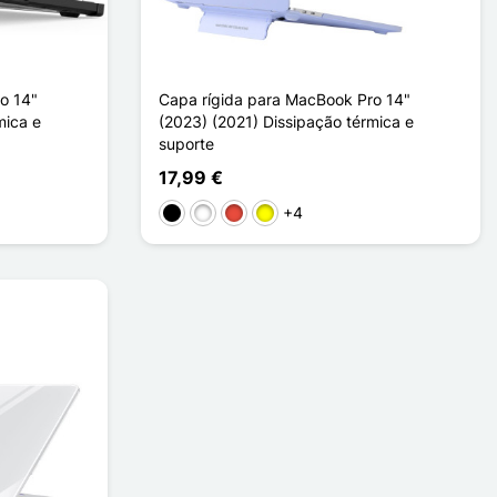
o 14"
Capa rígida para MacBook Pro 14"
mica e
(2023) (2021) Dissipação térmica e
suporte
17,99 €
+4
Preto
Branco
Vermelho
Amarelo