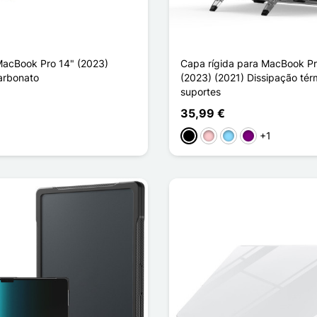
acBook Pro 14" (2023)
Capa rígida para MacBook Pr
carbonato
(2023) (2021) Dissipação tér
suportes
35,99 €
arente
+1
Preto
Rosa
Azul Claro
Púrpura