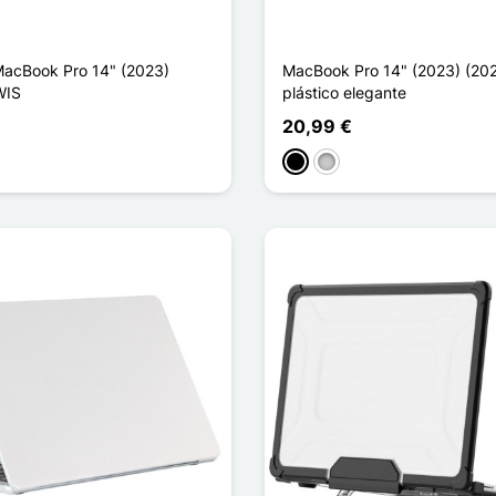
acBook Pro 14" (2023)
MacBook Pro 14" (2023) (20
WIS
plástico elegante
20,99 €
arent
ransparent
Preto
Transparente