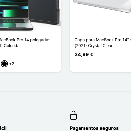
MacBook Pro 14 polegadas
Capa para MacBook Pro 14" 
) Colorida
(2021) Crystal Clear
34,99 €
+2
arente
ki
Noir Transparent
cil
Pagamentos seguros