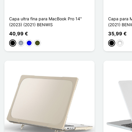
Capa ultra fina para MacBook Pro 14"
Capa para M
(2023) (2021) BENWIS
(2021) BEN
40,99 €
35,99 €
Preto
Cinzento
Azul
Vert Armée
Noir Transp
Blanc T