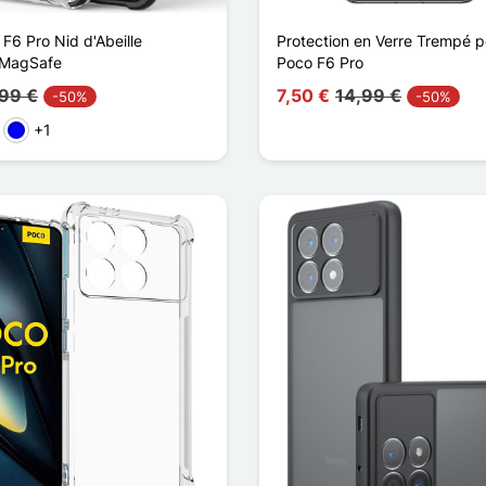
F6 Pro Nid d'Abeille
Protection en Verre Trempé p
 MagSafe
Poco F6 Pro
,99 €
7,50 €
14,99 €
-50%
-50%
+1
ho
rde maçã
Azul