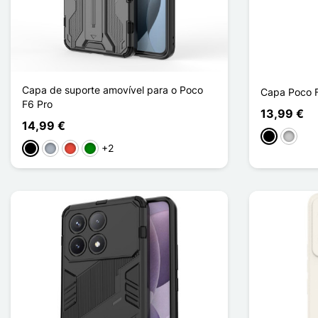
Capa de suporte amovível para o Poco
Capa Poco F
F6 Pro
13,99 €
14,99 €
Preto
Transp
+2
Preto
Cinzento
Vermelho
Verde