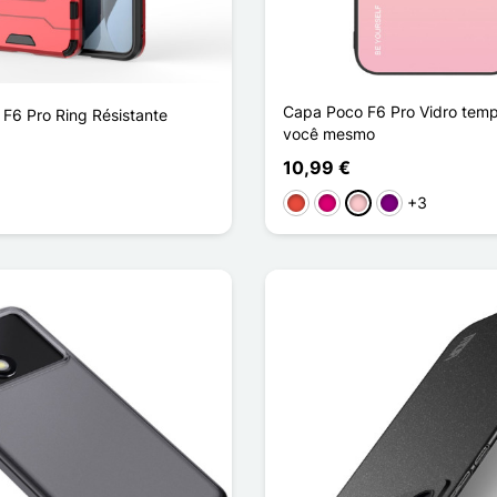
Capa Poco F6 Pro Vidro tem
F6 Pro Ring Résistante
você mesmo
10,99 €
ho
l Claro
+3
Vermelho
Magenta
Rosa
Púrpura