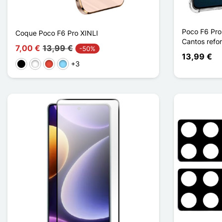
Poco F6 Pro
Coque Poco F6 Pro XINLI
Cantos refo
7,00 €
13,99 €
-50%
13,99 €
+3
Preto
Branco
Vermelho
Azul Claro