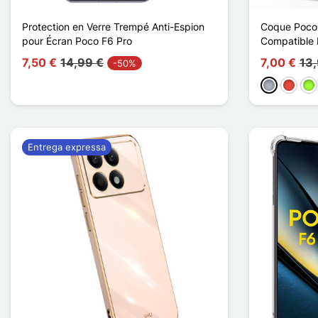
Protection en Verre Trempé Anti-Espion
Coque Poco 
pour Écran Poco F6 Pro
Compatible
7,50 €
14,99 €
7,00 €
13
-50%
Cinzento
Vermel
Ve
Entrega expressa