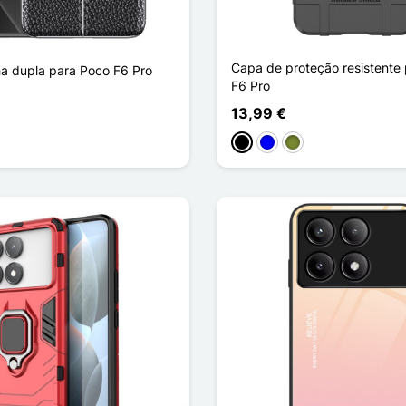
Capa de proteção resistente
ha dupla para Poco F6 Pro
F6 Pro
13,99 €
curo
Preto
Azul
Khaki