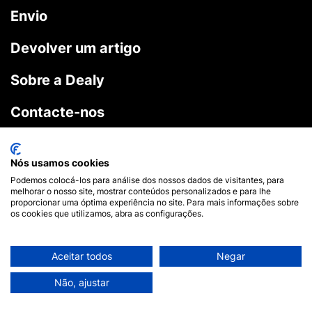
Envio
Devolver um artigo
Sobre a Dealy
Contacte-nos
Profissional
Nós usamos cookies
Podemos colocá-los para análise dos nossos dados de visitantes, para
Serviço de apoio ao cliente conectado
melhorar o nosso site, mostrar conteúdos personalizados e para lhe
proporcionar uma óptima experiência no site. Para mais informações sobre
os cookies que utilizamos, abra as configurações.
Telefone ou SMS
Fale connosco
Aceitar todos
Negar
Messenger
Mensagens instantâneas
Não, ajustar
Twitter