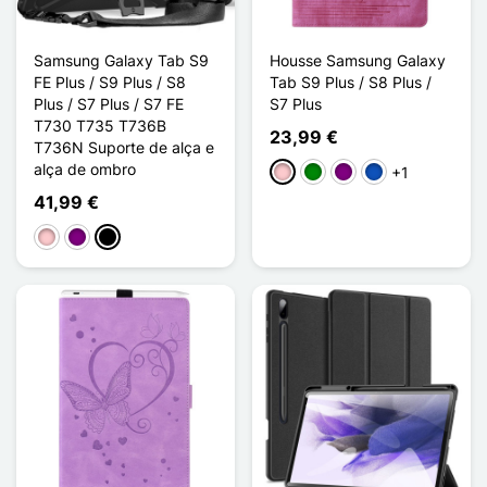
Samsung Galaxy Tab S9
Housse Samsung Galaxy
FE Plus / S9 Plus / S8
Tab S9 Plus / S8 Plus /
Plus / S7 Plus / S7 FE
S7 Plus
T730 T735 T736B
23,99 €
T736N Suporte de alça e
alça de ombro
+1
Rosa
Verde
Púrpura
Saphir
41,99 €
Rosa
Púrpura
Noir Noir