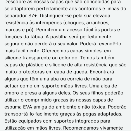
Descobre as nossas capas que são concebidas para
se adaptarem perfeitamente aos contornos e linhas do
separador S7+. Distinguem-se pela sua elevada
resistência às intempéries (choques, arranhões,
marcas e pó). Permitem um acesso fácil às portas e
funções da tábua. A pastilha será perfeitamente
segura e não perderá o seu valor. Poderá revendê-lo
mais facilmente. Oferecemos capas simples, em
silicone transparente ou colorido. Temos também
capas de plástico e silicone de alta resistência que são
muito protectoras em capa de queda. Encontrará
alguns que têm uma aba ou correia de mão para
actuar como um suporte mãos-livres. Uma alça de
ombro é presa a alguns deles. Os seus filhos poderão
utilizar o comprimido graças às nossas capas de
espuma EVA amiga do ambiente e não tóxica. Poderão
transportá-lo facilmente graças às pegas adaptadas.
Estão equipados com suportes integrados para
utilização em mãos livres. Recomendamos vivamente