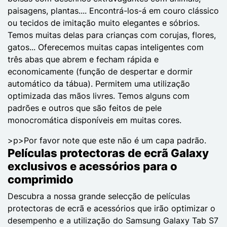
paisagens, plantas.... Encontrá-los-á em couro clássico
ou tecidos de imitação muito elegantes e sóbrios.
Temos muitas delas para crianças com corujas, flores,
gatos... Oferecemos muitas capas inteligentes com
três abas que abrem e fecham rápida e
economicamente (função de despertar e dormir
automático da tábua). Permitem uma utilização
optimizada das mãos livres. Temos alguns com
padrões e outros que são feitos de pele
monocromática disponíveis em muitas cores.
>p>Por favor note que este não é um capa padrão.
Películas protectoras de ecrã Galaxy
exclusivos e acessórios para o
comprimido
Descubra a nossa grande selecção de películas
protectoras de ecrã e acessórios que irão optimizar o
desempenho e a utilização do Samsung Galaxy Tab S7