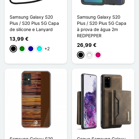
Samsung Galaxy S20
Samsung Galaxy S20
Plus / S20 Plus 5G Capa
Plus / S20 Plus 5G Capa
de silicone e Lanyard
à prova de água 2m
REDPEPPER
13,99 €
26,99 €
+2
Preto
Verde
Azul Escuro
Ciano
Preto
Branco
Magenta
Samsung Galaxy S20
Coque Samsung Galaxy