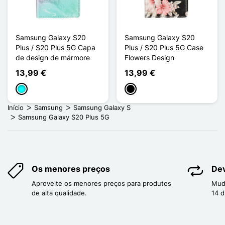
Samsung Galaxy S20
Samsung Galaxy S20
Plus / S20 Plus 5G Capa
Plus / S20 Plus 5G Case
de design de mármore
Flowers Design
13,99 €
13,99 €
Ciano
Preto
Início
Samsung
Samsung Galaxy S
Samsung Galaxy S20 Plus 5G
Os menores preços
Dev
Aproveite os menores preços para produtos
Mud
de alta qualidade.
14 d