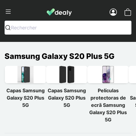
Dealy - Capas e acessórios para smart
Menu
Rechercher
Samsung Galaxy S20 Plus 5G
Capas Samsung
Capas Samsung
Películas
Galaxy S20 Plus
Galaxy S20 Plus
protectoras de
Sa
5G
5G
ecrã Samsung
Galaxy S20 Plus
5G